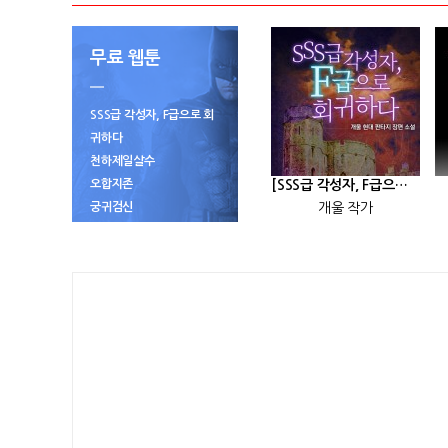
무료 웹툰
SSS급 각성자, F급으로 회
귀하다
천하제일살수
오합지존
[SSS급 각성자, F급으로 회귀하다] 25화
궁귀검신
개울 작가