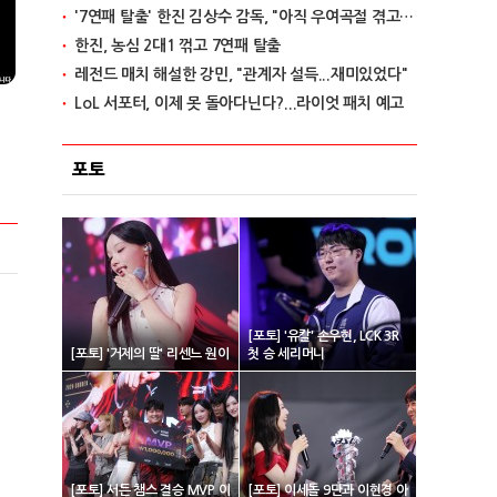
'7연패 탈출' 한진 김상수 감독, "아직 우여곡절 겪고 있다"
한진, 농심 2대1 꺾고 7연패 탈출
레전드 매치 해설한 강민, "관계자 설득...재미있었다"
LoL 서포터, 이제 못 돌아다닌다?...라이엇 패치 예고
포토
[포토] '유칼' 손우현, LCK 3R
[포토] '거제의 딸' 리센느 원이
첫 승 세리머니
[포토] 서든 챔스 결승 MVP 이
[포토] 이세돌 9단과 이현경 아