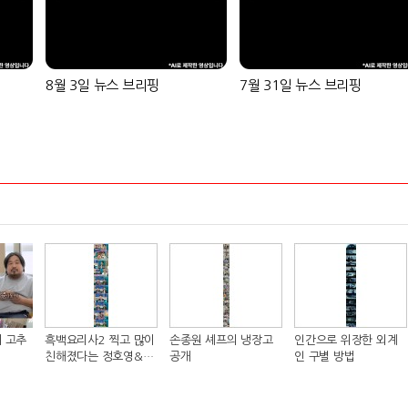
8월 3일 뉴스 브리핑
7월 31일 뉴스 브리핑
 고추
흑백요리사2 찍고 많이
손종원 셰프의 냉장고
인간으로 위장한 외계
친해졌다는 정호영&샘
공개
인 구별 방법
킴 셰프..JPG