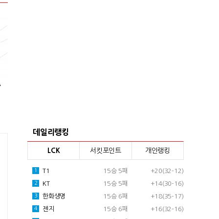
데일리랭킹
LCK
서킷포인트
개인랭킹
T1
15승 5패
+20(32-12)
1
KT
15승 5패
+14(30-16)
2
한화생명
15승 6패
+18(35-17)
3
젠지
15승 6패
+16(32-16)
4