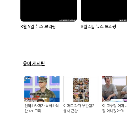
8월 5일 뉴스 브리핑
8월 4일 뉴스 브리핑
유머 게시판
전역하자마자 녹화하러
이마트 과자 무한담기
이 고추장 어머니
간 MC그리
행사 근황
장 아니잖아요!