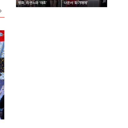
병화, 리센느와 '야호'
나운서 '화기애애'
>
2024 넥슨 아이콘 매치 현장스케치
2024 VCT 퍼