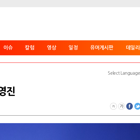
이슈
칼럼
영상
일정
유머게시판
데일리
Select Languag
노영진