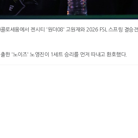
N콜로세움에서 젠시티 '원더08' 고원재와 2026 FSL 스프링 결승
 진출한 '노이즈' 노영진이 1세트 승리를 먼저 따내고 환호했다.