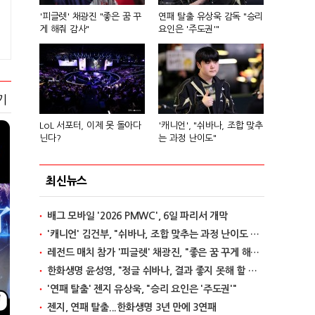
'피글렛' 채광진 "좋은 꿈 꾸
연패 탈출 유상욱 감독 "승리
게 해줘 감사"
요인은 '주도권'"
기
LoL 서포터, 이제 못 돌아다
'캐니언', "쉬바나, 조합 맞추
닌다?
는 과정 난이도"
최신뉴스
배그 모바일 '2026 PMWC', 6일 파리서 개막
'캐니언' 김건부, "쉬바나, 조합 맞추는 과정 난이도 있어"
레전드 매치 참가 '피글렛' 채광진, "좋은 꿈 꾸게 해줘 감사"
한화생명 윤성영, "정글 쉬바나, 결과 좋지 못해 할 말 없어"
'연패 탈출' 젠지 유상욱, "승리 요인은 '주도권'"
젠지, 연패 탈출...한화생명 3년 만에 3연패