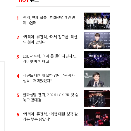
HOT
뉴스
1
젠지, 연패 탈출...한화생명 3년 만
에 3연패
전
2
'케리아' 류민석, '대세 걸그룹' 리센
느 원이 만난다
3
LoL 서포터, 이제 못 돌아다닌다?...
라이엇 패치 예고
4
레전드 매치 해설한 강민, "관계자
설득...재미있었다"
5
한화생명-젠지, 2026 LCK 3R 첫 승
놓고 맞대결
6
'케리아' 류민석, "게임 대한 생각 갈
리는 부분 많았다"