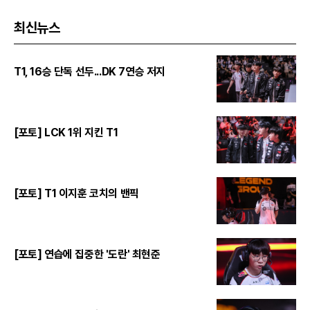
최신뉴스
T1, 16승 단독 선두...DK 7연승 저지
[포토] LCK 1위 지킨 T1
[포토] T1 이지훈 코치의 밴픽
[포토] 연습에 집중한 '도란' 최현준