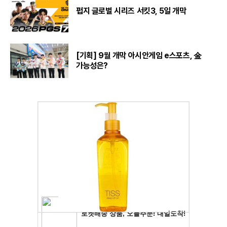
펍지 글로벌 시리즈 서킷3, 5일 개막
[기획] 9월 개막 아시안게임 e스포츠, 金
가능성은?