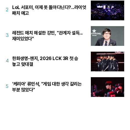
LoL 서포터, 이제 못 돌아다닌다?...라이엇
2
패치 예고
레전드 매치 해설한 강민, "관계자 설득...
3
재미있었다"
한화생명-젠지, 2026 LCK 3R 첫 승
4
놓고 맞대결
'케리아' 류민석, "게임 대한 생각 갈리는
5
부분 많았다"