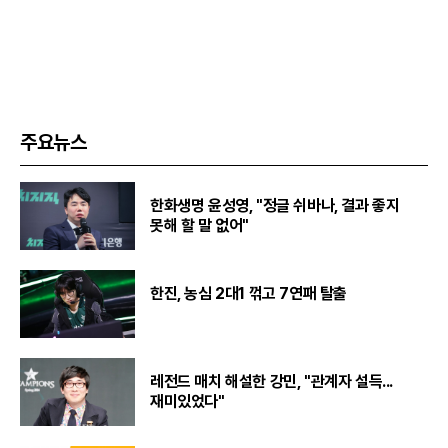
주요뉴스
한화생명 윤성영, "정글 쉬바나, 결과 좋지
못해 할 말 없어"
한진, 농심 2대1 꺾고 7연패 탈출
레전드 매치 해설한 강민, "관계자 설득...
재미있었다"