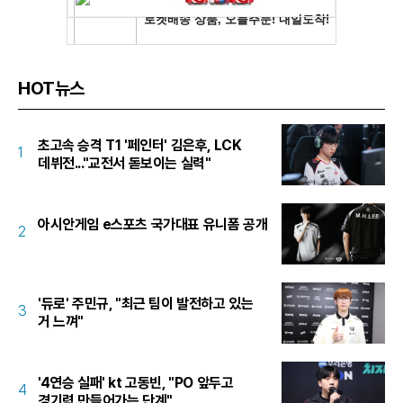
HOT뉴스
초고속 승격 T1 '페인터' 김은후, LCK
1
데뷔전..."교전서 돋보이는 실력"
아시안게임 e스포츠 국가대표 유니폼 공개
2
'듀로' 주민규, "최근 팀이 발전하고 있는
3
거 느껴"
'4연승 실패' kt 고동빈, "PO 앞두고
4
경기력 만들어가는 단계"