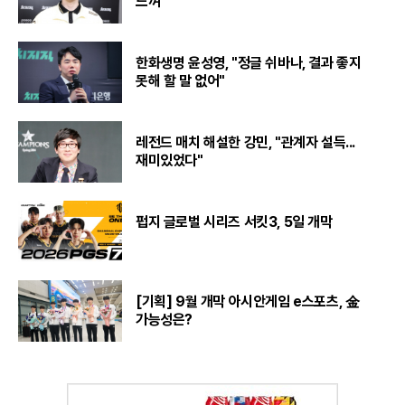
느껴"
한화생명 윤성영, "정글 쉬바나, 결과 좋지
못해 할 말 없어"
레전드 매치 해설한 강민, "관계자 설득...
재미있었다"
펍지 글로벌 시리즈 서킷3, 5일 개막
[기획] 9월 개막 아시안게임 e스포츠, 金
가능성은?