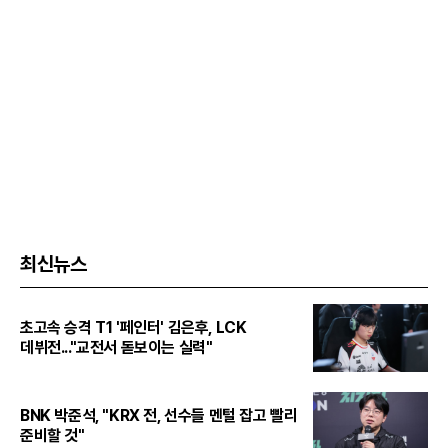
최신뉴스
초고속 승격 T1 '페인터' 김은후, LCK
데뷔전..."교전서 돋보이는 실력"
BNK 박준석, "KRX 전, 선수들 멘털 잡고 빨리
준비할 것"