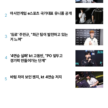
아시안게임 e스포츠 국가대표 유니폼 공개
2
'듀로' 주민규, "최근 팀이 발전하고 있는
3
거 느껴"
'4연승 실패' kt 고동빈, "PO 앞두고
4
경기력 만들어가는 단계"
바텀 차이 보인 젠지, kt 4연승 저지
5