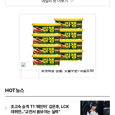
데일리 숏 더보기
HOT뉴스
초고속 승격 T1 '페인터' 김은후, LCK
1
데뷔전..."교전서 돋보이는 실력"