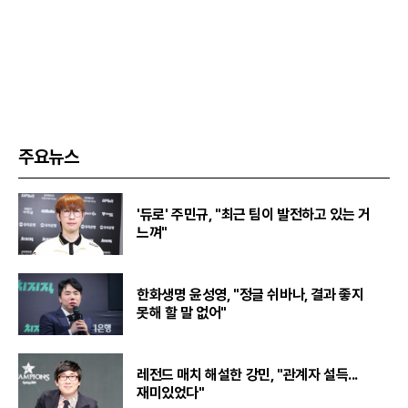
주요뉴스
'듀로' 주민규, "최근 팀이 발전하고 있는 거
느껴"
한화생명 윤성영, "정글 쉬바나, 결과 좋지
못해 할 말 없어"
레전드 매치 해설한 강민, "관계자 설득...
재미있었다"