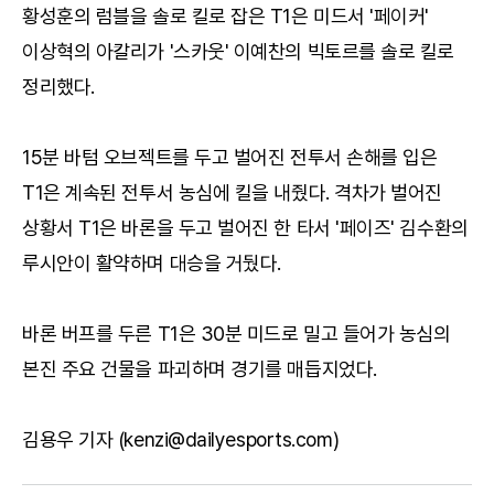
황성훈의 럼블을 솔로 킬로 잡은 T1은 미드서 '페이커'
이상혁의 아칼리가 '스카웃' 이예찬의 빅토르를 솔로 킬로
정리했다.
15분 바텀 오브젝트를 두고 벌어진 전투서 손해를 입은
T1은 계속된 전투서 농심에 킬을 내줬다. 격차가 벌어진
상황서 T1은 바론을 두고 벌어진 한 타서 '페이즈' 김수환의
루시안이 활약하며 대승을 거뒀다.
바론 버프를 두른 T1은 30분 미드로 밀고 들어가 농심의
본진 주요 건물을 파괴하며 경기를 매듭지었다.
김용우 기자 (kenzi@dailyesports.com)