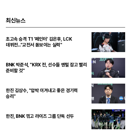
최신뉴스
초고속 승격 T1 '페인터' 김은후, LCK
데뷔전..."교전서 돋보이는 실력"
BNK 박준석, "KRX 전, 선수들 멘털 잡고 빨리
준비할 것"
한진 김상수, "압박 이겨내고 좋은 경기력
승리"
한진, BNK 꺾고 라이즈 그룹 단독 선두