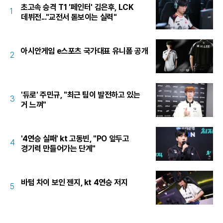
초고속 승격 T1 '페인터' 김은후, LCK
1
데뷔전..."교전서 돋보이는 실력"
아시안게임 e스포츠 국가대표 유니폼 공개
2
'듀로' 주민규, "최근 팀이 발전하고 있는
3
거 느껴"
'4연승 실패' kt 고동빈, "PO 앞두고
4
경기력 만들어가는 단계"
바텀 차이 보인 젠지, kt 4연승 저지
5