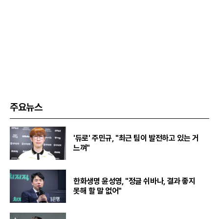
주요뉴스
'듀로' 주민규, "최근 팀이 발전하고 있는 거
느껴"
한화생명 윤성영, "정글 쉬바나, 결과 좋지
못해 할 말 없어"