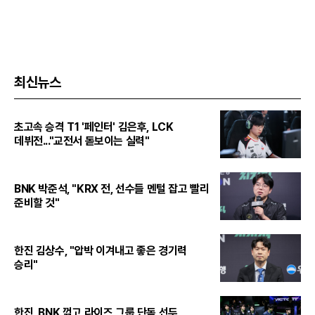
최신뉴스
초고속 승격 T1 '페인터' 김은후, LCK
데뷔전..."교전서 돋보이는 실력"
BNK 박준석, "KRX 전, 선수들 멘털 잡고 빨리
준비할 것"
한진 김상수, "압박 이겨내고 좋은 경기력
승리"
한진, BNK 꺾고 라이즈 그룹 단독 선두