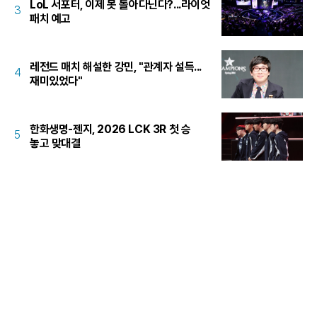
LoL 서포터, 이제 못 돌아다닌다?...라이엇
3
패치 예고
레전드 매치 해설한 강민, "관계자 설득...
4
재미있었다"
한화생명-젠지, 2026 LCK 3R 첫 승
5
놓고 맞대결