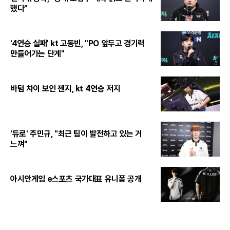
했다"
'4연승 실패' kt 고동빈, "PO 앞두고 경기력
만들어가는 단계"
바텀 차이 보인 젠지, kt 4연승 저지
'듀로' 주민규, "최근 팀이 발전하고 있는 거
느껴"
아시안게임 e스포츠 국가대표 유니폼 공개