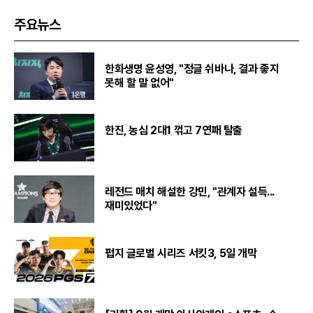
주요뉴스
한화생명 윤성영, "정글 쉬바나, 결과 좋지
못해 할 말 없어"
한진, 농심 2대1 꺾고 7연패 탈출
레전드 매치 해설한 강민, "관계자 설득...
재미있었다"
펍지 글로벌 시리즈 서킷3, 5일 개막