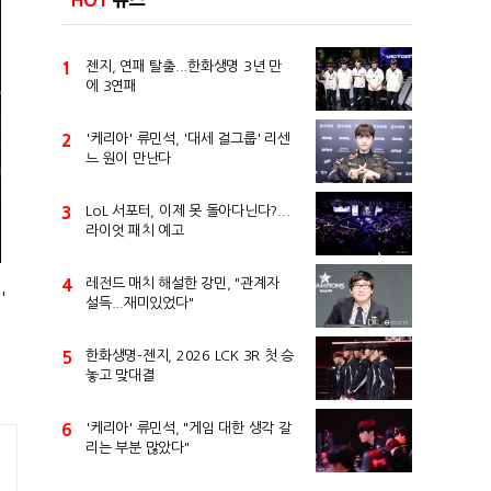
HOT
뉴스
1
젠지, 연패 탈출...한화생명 3년 만
에 3연패
2
'케리아' 류민석, '대세 걸그룹' 리센
느 원이 만난다
3
LoL 서포터, 이제 못 돌아다닌다?...
라이엇 패치 예고
4
레전드 매치 해설한 강민, "관계자
'
설득...재미있었다"
5
한화생명-젠지, 2026 LCK 3R 첫 승
놓고 맞대결
6
'케리아' 류민석, "게임 대한 생각 갈
리는 부분 많았다"