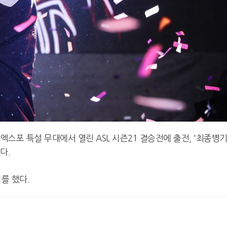
이엑스포 특설 무대에서 열린 ASL 시즌21 결승전에 출전, '최종병기
다.
를 했다.