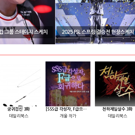
CK컵 그룹 스테이지 스케치
2025 FSL 스프링 결승전 현장스케치
궁귀검신 3화
[SSS급 각성자, F급으로 회귀하다] 25화
천하제일살수 3화
데일리북스
개울 작가
데일리북스