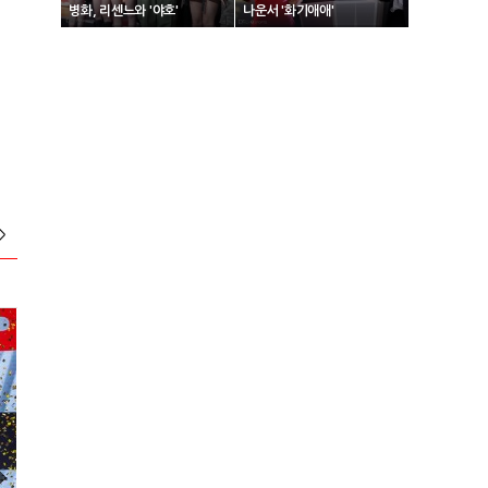
병화, 리센느와 '야호'
나운서 '화기애애'
>