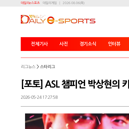
데일리e스포츠
데일리게임
2026.08.06(목)
전체기사
사진
경기소식
인터뷰
>
리그뉴스
스타리그
[포토] ASL 챔피언 박상현의
2026-05-24 17:27:58