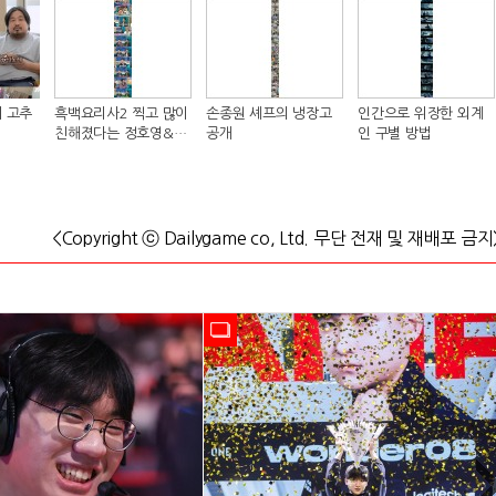
 고추
흑백요리사2 찍고 많이
손종원 셰프의 냉장고
인간으로 위장한 외계
친해졌다는 정호영&샘
공개
인 구별 방법
킴 셰프..JPG
<Copyright ⓒ Dailygame co, Ltd. 무단 전재 및 재배포 금지