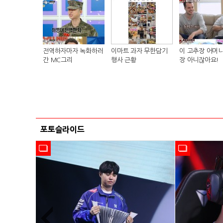
전역하자마자 녹화하러
이마트 과자 무한담기
이 고추장 어머니
간 MC그리
행사 근황
장 아니잖아요!
포토슬라이드