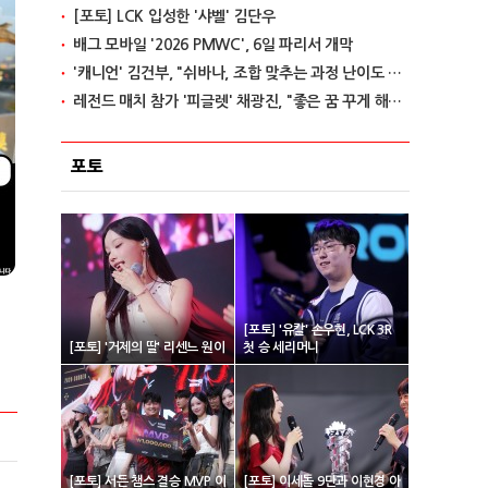
[포토] LCK 입성한 '샤벨' 김단우
배그 모바일 '2026 PMWC', 6일 파리서 개막
'캐니언' 김건부, "쉬바나, 조합 맞추는 과정 난이도 있어"
레전드 매치 참가 '피글렛' 채광진, "좋은 꿈 꾸게 해줘 감사"
포토
[포토] '유칼' 손우현, LCK 3R
[포토] '거제의 딸' 리센느 원이
첫 승 세리머니
[포토] 서든 챔스 결승 MVP 이
[포토] 이세돌 9단과 이현경 아