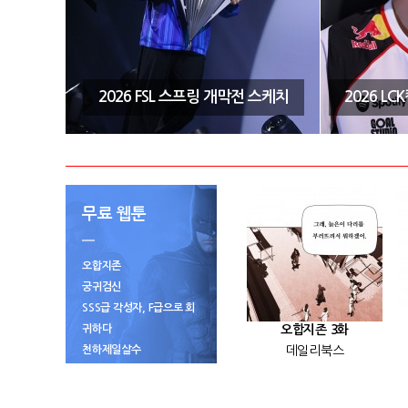
시즌3 결
2026 FSL 스프링 개막전 스케치
2026 L
무료 웹툰
오합지존
궁귀검신
SSS급 각성자, F급으로 회
귀하다
오합지존 3화
천하제일살수
데일리북스