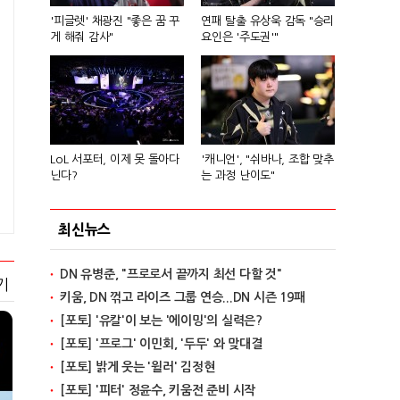
'피글렛' 채광진 "좋은 꿈 꾸
연패 탈출 유상욱 감독 "승리
게 해줘 감사"
요인은 '주도권'"
LoL 서포터, 이제 못 돌아다
'캐니언', "쉬바나, 조합 맞추
닌다?
는 과정 난이도"
최신뉴스
DN 유병준, "프로로서 끝까지 최선 다할 것"
기
키움, DN 꺾고 라이즈 그룹 연승...DN 시즌 19패
[포토] '유칼'이 보는 '에이밍'의 실력은?
[포토] '프로그' 이민회, '두두' 와 맞대결
[포토] 밝게 웃는 '윌러' 김정현
[포토] '피터' 정윤수, 키움전 준비 시작