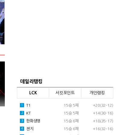
2024 넥슨 아이콘 매치 현장스케치
2024 VCT 퍼
데일리랭킹
LCK
서킷포인트
개인랭킹
T1
15승 5패
+20(32-12)
1
KT
15승 5패
+14(30-16)
2
한화생명
15승 6패
+18(35-17)
3
젠지
15승 6패
+16(32-16)
4