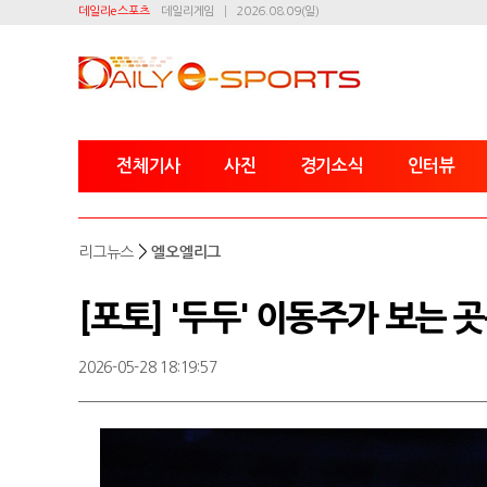
데일리e스포츠
데일리게임
2026.08.09(일)
전체기사
사진
경기소식
인터뷰
>
리그뉴스
엘오엘리그
[포토] '두두' 이동주가 보는 
2026-05-28 18:19:57