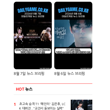
8월 7일 뉴스 브리핑
8월 6일 뉴스 브리핑
HOT
뉴스
1
초고속 승격 T1 '페인터' 김은후, LC
K 데뷔전..."교전서 돋보이는 실력"