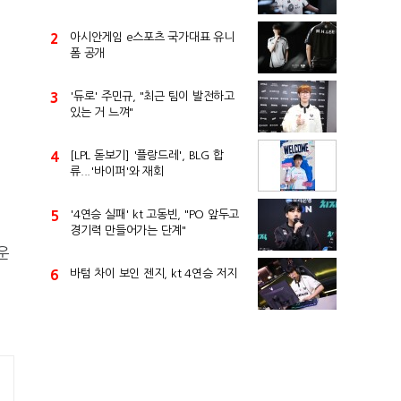
2
아시안게임 e스포츠 국가대표 유니
폼 공개
3
'듀로' 주민규, "최근 팀이 발전하고
있는 거 느껴"
4
[LPL 돋보기] '플랑드레', BLG 합
류...'바이퍼'와 재회
5
'4연승 실패' kt 고동빈, "PO 앞두고
경기력 만들어가는 단계"
운
6
바텀 차이 보인 젠지, kt 4연승 저지