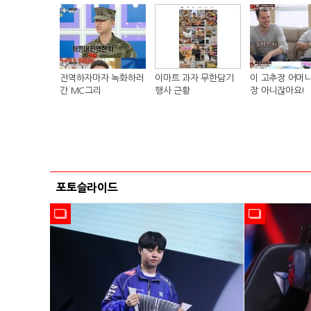
전역하자마자 녹화하러
이마트 과자 무한담기
이 고추장 어머니
간 MC그리
행사 근황
장 아니잖아요!
포토슬라이드