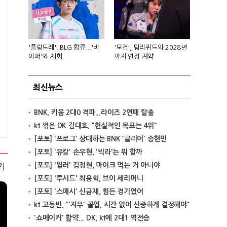
'플랑드레', BLG 합류...'바
'모건', 팀리퀴드와 2028년
이퍼'와 재회
까지 연장 계약
최신뉴스
BNK, 키움 2대0 격파...라이즈 2연패 탈출
kt 꺾은 DK 김대호, "현실적인 목표는 4위"
[포토] '프로그' 상대하는 BNK '클리어' 송현민
[포토] '유칼' 손우현, '빅라'는 뭐 할까
[포토] '윌러' 김정현, 마이크 먹는 거 아니야
기
[포토] '루시드' 최용혁, 브이 세리머니
[포토] '스매시' 신금재, 힘든 경기였어
kt 고동빈, "'지우' 콜업, 시간 없어 신중하게 결정해야"
'쇼메이커' 활약... DK, kt에 2대1 역전승