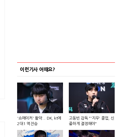
이런기사 어때요?
'쇼메이커' 활약... DK, kt에
고동빈 감독 "'지우' 콜업, 신
2대1 역전승
중하게 결정해야"