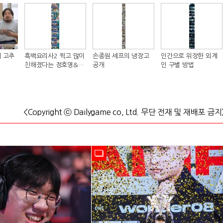
 고추
흑백요리사2 찍고 많이
손종원 셰프의 냉장고
인간으로 위장한 외계
친해졌다는 정호영&샘
공개
인 구별 방법
킴 셰프..JPG
<Copyright ⓒ Dailygame co, Ltd. 무단 전재 및 재배포 금지