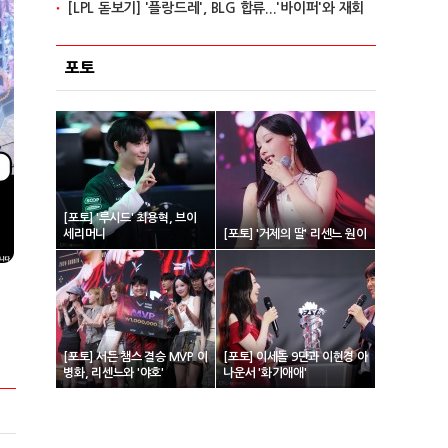
[LPL 돋보기] '플랑드레', BLG 합류...'바이퍼'와 재회
포토
[포토] '루시드' 최용혁, 브이
세리머니
[포토] '거제의 딸' 리센느 원이
[포토] 서든 챔스 결승 MVP 이
[포토] 이세돌 9단과 이현경 아
병화, 리센느와 '야호'
나운서 '화기애애'