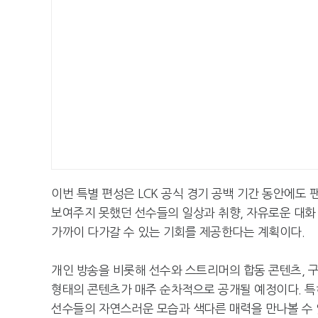
이번 특별 편성은 LCK 공식 경기 공백 기간 동안에도
보여주지 못했던 선수들의 일상과 취향, 자유로운 대화
가까이 다가갈 수 있는 기회를 제공한다는 계획이다.
개인 방송을 비롯해 선수와 스트리머의 합동 콘텐츠, 구
형태의 콘텐츠가 매주 순차적으로 공개될 예정이다. 특
선수들의 자연스러운 모습과 색다른 매력을 만나볼 수 