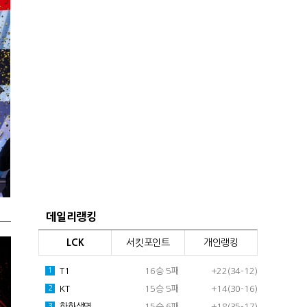
2024 넥슨 아이콘 매치 현장스케치
2024 VCT 퍼
데일리랭킹
LCK
서킷포인트
개인랭킹
T1
16승 5패
+22(34-12)
1
KT
15승 5패
+14(30-16)
2
한화생명
15승 6패
+18(35-17)
3