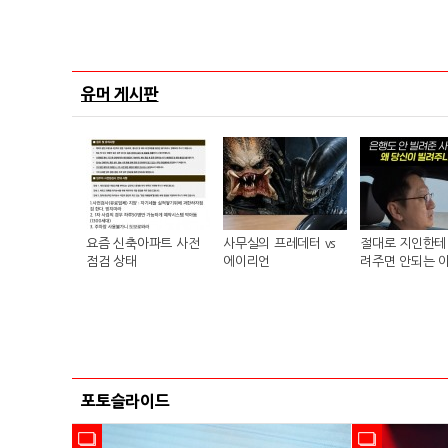
유머 게시판
요즘 신축아파트 사전
사무실의 프레데터 vs
절대로 지인한테 
점검 상태
에이리언
려주면 안되는 
포토슬라이드