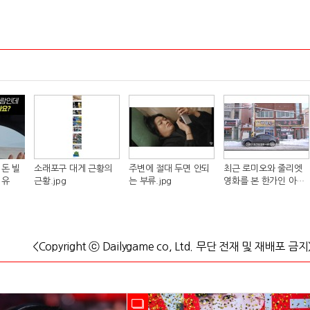
돈 빌
소래포구 대게 근황의
주변에 절대 두면 안되
최근 로미오와 줄리엣
이유
근황.jpg
는 부류.jpg
영화를 본 한가인 아들
반응.jpg
<Copyright ⓒ Dailygame co, Ltd. 무단 전재 및 재배포 금지