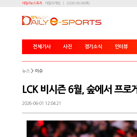
데일리e스포츠
데일리게임
2026.08.06(목)
전체기사
사진
경기소식
인터뷰
>
뉴스
이슈
LCK 비시즌 6월, 숲에서 프
2026-06-01 12:04:21