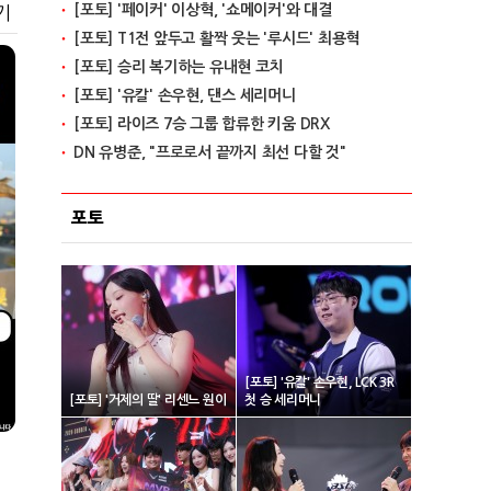
[포토] '페이커' 이상혁, '쇼메이커'와 대결
기
[포토] T1전 앞두고 활짝 웃는 '루시드' 최용혁
[포토] 승리 복기하는 유내현 코치
[포토] '유칼' 손우현, 댄스 세리머니
[포토] 라이즈 7승 그룹 합류한 키움 DRX
DN 유병준, "프로로서 끝까지 최선 다할 것"
포토
[포토] '유칼' 손우현, LCK 3R
[포토] '거제의 딸' 리센느 원이
첫 승 세리머니