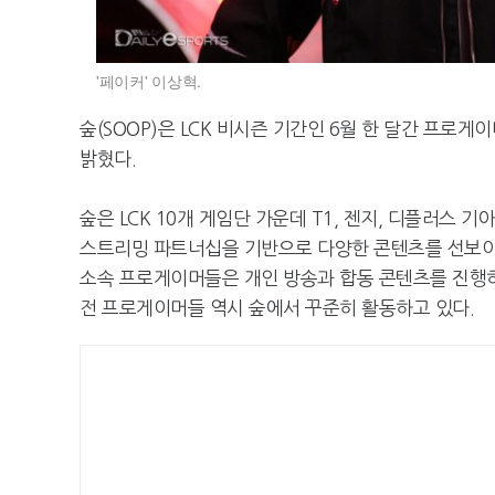
'페이커' 이상혁.
숲(SOOP)은 LCK 비시즌 기간인 6월 한 달간 프로
밝혔다.
숲은 LCK 10개 게임단 가운데 T1, 젠지, 디플러스 기아,
스트리밍 파트너십을 기반으로 다양한 콘텐츠를 선보이고 있다
소속 프로게이머들은 개인 방송과 합동 콘텐츠를 진행하며
전 프로게이머들 역시 숲에서 꾸준히 활동하고 있다.