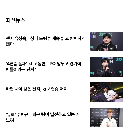
최신뉴스
젠지 유상욱, "상대 노림수 계속 읽고 완벽하게
했다"
'4연승 실패' kt 고동빈, "PO 앞두고 경기력
만들어가는 단계"
바텀 차이 보인 젠지, kt 4연승 저지
'듀로' 주민규, "최근 팀이 발전하고 있는 거
느껴"