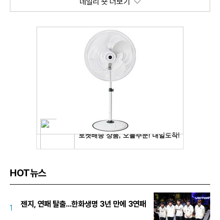
데일리 숏 더보기
HOT뉴스
젠지, 연패 탈출...한화생명 3년 만에 3연패
1