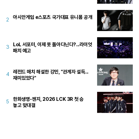
아시안게임 e스포츠 국가대표 유니폼 공개
2
LoL 서포터, 이제 못 돌아다닌다?...라이엇
3
패치 예고
레전드 매치 해설한 강민, "관계자 설득...
4
재미있었다"
한화생명-젠지, 2026 LCK 3R 첫 승
5
놓고 맞대결