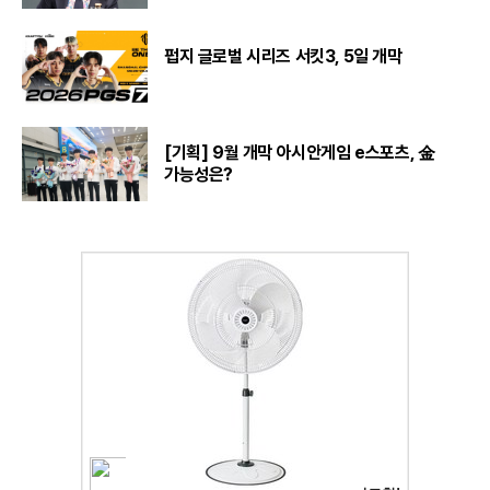
펍지 글로벌 시리즈 서킷3, 5일 개막
[기획] 9월 개막 아시안게임 e스포츠, 金
가능성은?