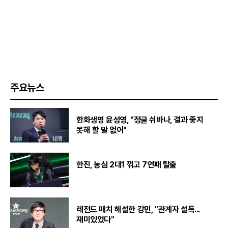
주요뉴스
한화생명 윤성영, "정글 쉬바나, 결과 좋지
못해 할 말 없어"
한진, 농심 2대1 꺾고 7연패 탈출
레전드 매치 해설한 강민, "관계자 설득...
재미있었다"