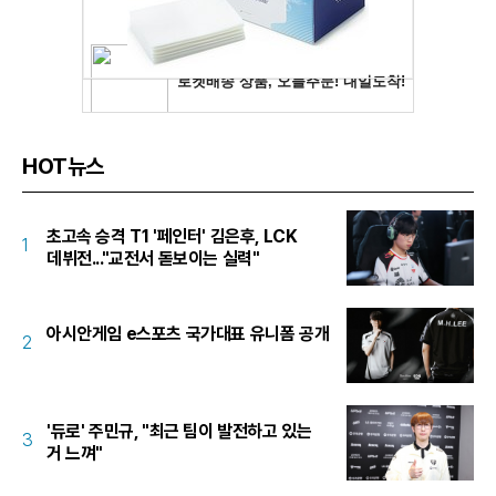
HOT뉴스
초고속 승격 T1 '페인터' 김은후, LCK
1
데뷔전..."교전서 돋보이는 실력"
아시안게임 e스포츠 국가대표 유니폼 공개
2
'듀로' 주민규, "최근 팀이 발전하고 있는
3
거 느껴"