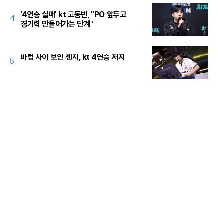
'4연승 실패' kt 고동빈, "PO 앞두고
4
경기력 만들어가는 단계"
바텀 차이 보인 젠지, kt 4연승 저지
5