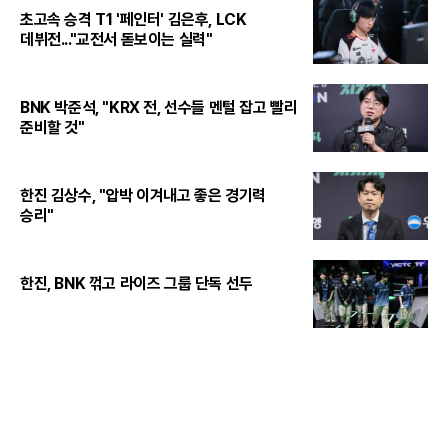
초고속 승격 T1 '페인터' 김은후, LCK
데뷔전..."교전서 돋보이는 실력"
BNK 박준석, "KRX 전, 선수들 멘털 잡고 빨리
준비할 것"
한진 김상수, "압박 이겨내고 좋은 경기력
승리"
한진, BNK 꺾고 라이즈 그룹 단독 선두