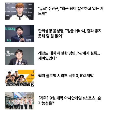
'듀로' 주민규, "최근 팀이 발전하고 있는 거
느껴"
한화생명 윤성영, "정글 쉬바나, 결과 좋지
못해 할 말 없어"
레전드 매치 해설한 강민, "관계자 설득...
재미있었다"
펍지 글로벌 시리즈 서킷3, 5일 개막
[기획] 9월 개막 아시안게임 e스포츠, 金
가능성은?