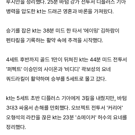
루시안을 정리했다. 25분 바텀 강가 전투서 디플러스 기아
병력을 압도한 kt는 드래곤 영혼과 바론을 가져왔다.
승기를 잡은 kt는 38분 미드 한 타서 '에이밍' 김하람이
펜타킬을 기록하는 활약 속에 추격을 시작했다.
4세트 후반까지 골드 1만이 뒤쳐진 kt는 44분 미드 전투서
'퍼펙트' 이승민의 사이온과 '비디디' 곽보성의 요네
쿼드라킬이 활약하며 승부를 5세트로 몰고 갔다.
kt는 5세트 초반 디플러스 기아에게 3킬을 내줬지만, 바텀
3대3 싸움서 손해를 만회했다. 오브젝트 전투서 '커리어'
오형석의 라칸을 끊은 kt는 23분 '쇼메이커' 허수의 요네를
정리했다.