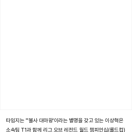
타임지는 "'불사 대마왕'이라는 별명을 갖고 있는 이상혁은
소속팀 T1과 함께 리그 오브 레전드 월드 챔피언십(롤드컵)