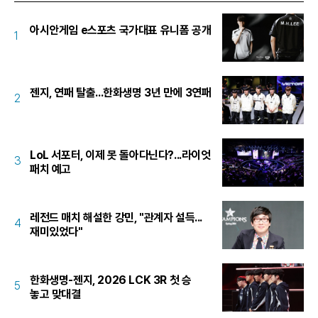
아시안게임 e스포츠 국가대표 유니폼 공개
1
젠지, 연패 탈출...한화생명 3년 만에 3연패
2
LoL 서포터, 이제 못 돌아다닌다?...라이엇
3
패치 예고
레전드 매치 해설한 강민, "관계자 설득...
4
재미있었다"
한화생명-젠지, 2026 LCK 3R 첫 승
5
놓고 맞대결