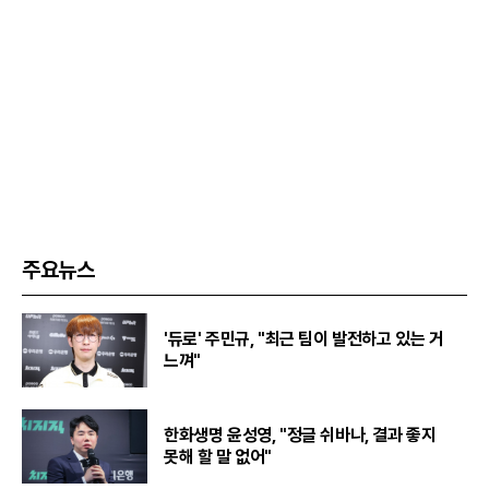
주요뉴스
'듀로' 주민규, "최근 팀이 발전하고 있는 거
느껴"
한화생명 윤성영, "정글 쉬바나, 결과 좋지
못해 할 말 없어"