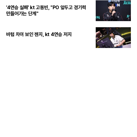
'4연승 실패' kt 고동빈, "PO 앞두고 경기력
만들어가는 단계"
바텀 차이 보인 젠지, kt 4연승 저지