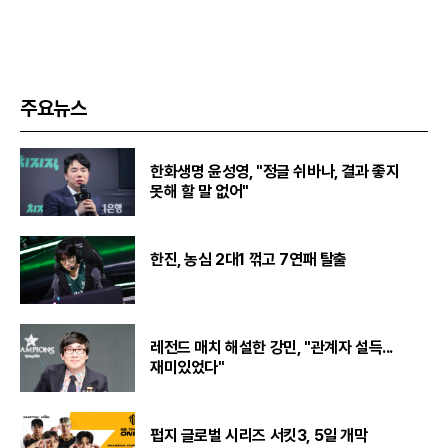
주요뉴스
한화생명 윤성영, "정글 쉬바나, 결과 좋지
못해 할 말 없어"
한진, 농심 2대1 꺾고 7연패 탈출
레전드 매치 해설한 강민, "관계자 설득...
재미있었다"
펍지 글로벌 시리즈 서킷3, 5일 개막