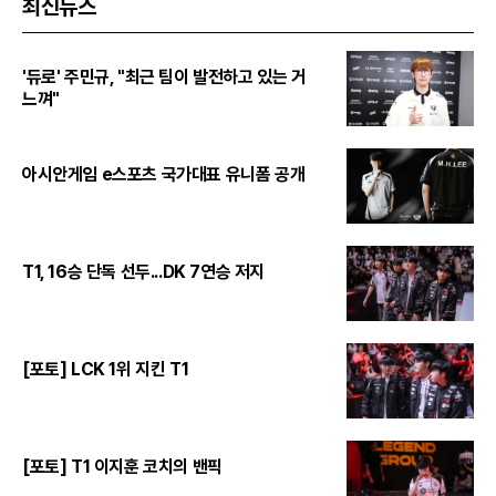
최신뉴스
'듀로' 주민규, "최근 팀이 발전하고 있는 거
느껴"
아시안게임 e스포츠 국가대표 유니폼 공개
T1, 16승 단독 선두...DK 7연승 저지
[포토] LCK 1위 지킨 T1
[포토] T1 이지훈 코치의 밴픽