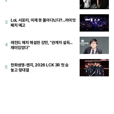
LoL 서포터, 이제 못 돌아다닌다?...라이엇
3
패치 예고
레전드 매치 해설한 강민, "관계자 설득...
4
재미있었다"
한화생명-젠지, 2026 LCK 3R 첫 승
5
놓고 맞대결