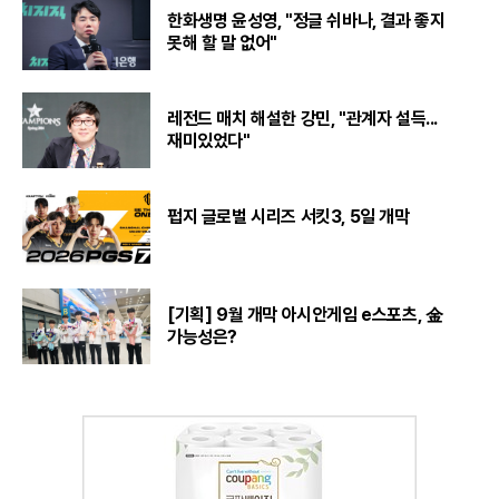
한화생명 윤성영, "정글 쉬바나, 결과 좋지
못해 할 말 없어"
레전드 매치 해설한 강민, "관계자 설득...
재미있었다"
펍지 글로벌 시리즈 서킷3, 5일 개막
[기획] 9월 개막 아시안게임 e스포츠, 金
가능성은?