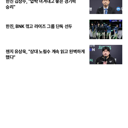
한진 김상수, "압박 이겨내고 좋은 경기력
승리"
한진, BNK 꺾고 라이즈 그룹 단독 선두
젠지 유상욱, "상대 노림수 계속 읽고 완벽하게
했다"