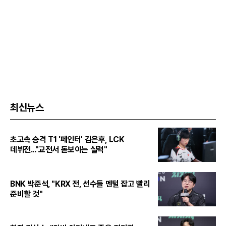
최신뉴스
초고속 승격 T1 '페인터' 김은후, LCK
데뷔전..."교전서 돋보이는 실력"
BNK 박준석, "KRX 전, 선수들 멘털 잡고 빨리
준비할 것"