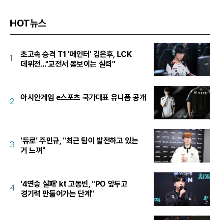
HOT뉴스
초고속 승격 T1 '페인터' 김은후, LCK
1
데뷔전..."교전서 돋보이는 실력"
아시안게임 e스포츠 국가대표 유니폼 공개
2
'듀로' 주민규, "최근 팀이 발전하고 있는
3
거 느껴"
'4연승 실패' kt 고동빈, "PO 앞두고
4
경기력 만들어가는 단계"