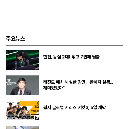
주요뉴스
한진, 농심 2대1 꺾고 7연패 탈출
레전드 매치 해설한 강민, "관계자 설득...
재미있었다"
펍지 글로벌 시리즈 서킷3, 5일 개막