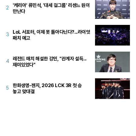
'케리아' 류민석, '대세 걸그룹' 리센느 원이
2
만난다
LoL 서포터, 이제 못 돌아다닌다?...라이엇
3
패치 예고
레전드 매치 해설한 강민, "관계자 설득...
4
재미있었다"
한화생명-젠지, 2026 LCK 3R 첫 승
5
놓고 맞대결