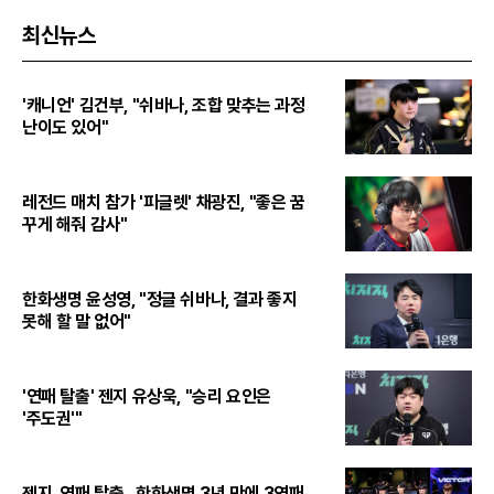
최신뉴스
'캐니언' 김건부, "쉬바나, 조합 맞추는 과정
난이도 있어"
레전드 매치 참가 '피글렛' 채광진, "좋은 꿈
꾸게 해줘 감사"
한화생명 윤성영, "정글 쉬바나, 결과 좋지
못해 할 말 없어"
'연패 탈출' 젠지 유상욱, "승리 요인은
'주도권'"
젠지, 연패 탈출...한화생명 3년 만에 3연패