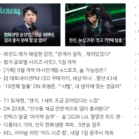
한화생명 윤성영, "정글 쉬바나,
결과 좋지 못해 할 말 없어"
한진, 농심 2대1 꺾고 7연패 탈출
레전드 매치 해설한 강민, "관계자 설득...재미있었다"
펍지 글로벌 시리즈 서킷3, 5일 개막
[기획] 9월 개막 아시안게임 e스포츠, 金 가능성은?
日 데토네이션FM CEO 우메자키, 세상 떠나...향년 43세
'18연패 탈출' DN 유병준, "'샤벨', 내 생각에 맞는 정글러"
T1 임재현, "젠지, 1세트 조금 굳어있다는 느낌"
DK 김대호, "선수들 체급 전반적으로 많이 올라왔다"
킨텍스 달굴 '마지막 승부'… 숲 ‘2026 LoL 멸망전 위드 젠지’ 1일 대단원
디플러스 기아, 선두 한화생명 격파...5연승 질주
KEL, 이터널 리턴 '미드 시즌 컵', 내달 1일 광주서 개최