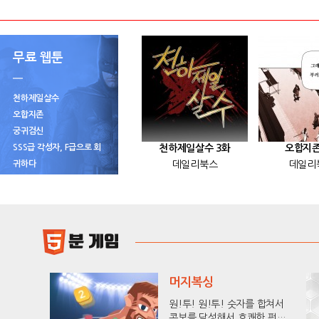
무료 웹툰
천하제일살수
오합지존
궁귀검신
SSS급 각성자, F급으로 회
천하제일살수 3화
오합지존
귀하다
데일리북스
데일리
머지복싱
원!투! 원!투! 숫자를 합쳐서
콤보를 달성해서 호쾌한 펀치