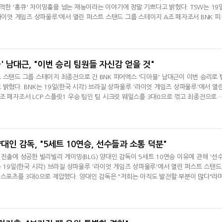
한 '홍큐' 차이밍훙을 넘는 재능이라는 이야기에 정말 기쁘다고 밝혔다. TSW는 19
'라이엇 게임즈 상파울루'에서 열린 퍼스트 스탠드 그룹 스테이지 A조 패자조서 BNK 피
. 패한 TWS 미드 '디르'는 경기 인터뷰서 "초반에 좋은 리드를 가져갔는데 이렇게 끝
관한 질문에는) 저희가 경험이 부족했다. 나이도 어리다. 소통에서도 안 된 부분이 있었지
대결할 때 밀리는
' 남대근, "이번 승리 팀원들 자신감 얻을 것"
 스탠드 그룹 스테이지 최종전으로 간 BNK 피어엑스 '디아블' 남대근이 이번 승리로 
밝혔다. BNK는 19일(한국 시각) 브라질 상파울루 '라이엇 게임즈 상파울루'에서 열
조 패자조서 LCP 스플릿1 우승 팀인 팀 시크릿 웨일스를 3대0으로 꺾고 최종전으로 
와 최종전서 4강 진출을 놓고 맞붙을 예정이다. 남대근은 경기 후 메인 스테이지 인터뷰
 거 같아서 좋다"고 했다. LoL e스포츠에서 미래가 될 거 같다는 질문에는 "당연히 
장 잘하는 원거리 딜
양대인 감독, "5세트 10연승, 선수들과 소통 덕분"
 진출에 성공한 빌리빌리 게이밍(BLG) 양대인 감독이 5세트 10연승 이유에 관해 '선
는 19일(한국 시각) 브라질 상파울루 '라이엇 게임즈 상파울루'에서 열린 퍼스트 스탠드
e스포츠를 3대0으로 제압했다. 양대인 감독은 "저희는 아직도 발전할 부분이 많다"라
느낀 건 상대가 천천히 하거나 다양성이 명확한 플레이할 때 선수들의 나쁜 습관이 드
려고 했지만 빨리 좋은 성적을 거두고 싶어서 언급했다. 오늘 경기서는 움직임에서 좋
을 배려하는 콜도