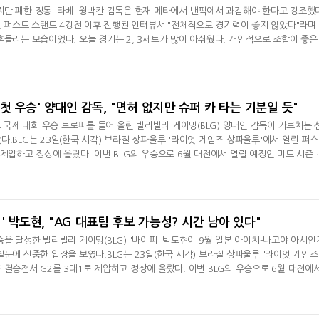
만 패한 징동 '타베' 웡박칸 감독은 현재 메타에서 밴픽에서 과감해야 한다고 강조했
2일 퍼스트 스탠드 4강전 이후 진행된 인터뷰서 "전체적으로 경기력이 좋지 않았다"라며 
흔들리는 모습이었다. 오늘 경기는 2, 3세트가 많이 아쉬웠다. 개인적으로 조합이 좋은
. 하지만 경기 중에 실수가 나오면서 상대방에게 킬을 내줬고 공격적으로 풀어가지 
 예상하지 못한 젠지e스포츠가 G2 e스포츠에게 패배를 묻자 "이번 대회서 느낀 점은 
현재 메타에
팀 첫 우승' 양대인 감독, "면허 없지만 슈퍼 카 타는 기분일 듯"
로 국제 대회 우승 트로피를 들어 올린 빌리빌리 게이밍(BLG) 양대인 감독이 가르치는 
다.BLG는 23일(한국 시각) 브라질 상파울루 '라이엇 게임즈 상파울루'에서 열린 퍼
 제압하고 정상에 올랐다. 이번 BLG의 우승으로 6월 대전에서 열릴 예정인 미드 시즌 
팀이 녹아웃 스테이지로 향하게 됐다. LPL 팀이 국제 대회서 우승을 차지한 건 2023년 
승 이후 3년 만이다. 결승전 MVP는 '빈'에게 돌아갔다.양대인 감독은 경기 후 미디어 
해서 승리하는 것에
' 박도현, "AG 대표팀 후보 가능성? 시간 남아 있다"
승을 달성한 빌리빌리 게이밍(BLG) '바이퍼' 박도현이 9월 일본 아이치-나고야 아시안
질문에 신중한 입장을 보였다.BLG는 23일(한국 시각) 브라질 상파울루 '라이엇 게임즈
 결승전서 G2를 3대1로 제압하고 정상에 올랐다. 이번 BLG의 우승으로 6월 대전에
널(MSI)서 LPL 2개 팀이 녹아웃 스테이지로 향하게 됐다. LPL 팀이 국제 대회서 우
열린 MSI서 징동 게이밍 우승 이후 3년 만이다. 결승전 MVP는 '빈'에게 돌아갔다.박도
월 일본에서 벌어질 예