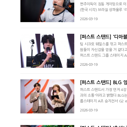
쩐주이득이 징동 게이밍으로 이적
(한국 시각) 브라질 상파울루 
엑스에 0대3으로 패해 탈락했다
2026-03-19
서 아쉽다"며 "(경험 부족에 
중요한 건 경험이 많은 상대와 
[퍼스트 스탠드] '디아블
팀 시크릿 웨일스를 꺾고 퍼스트
원들이 자신감을 얻을 거 같다고 
퍼스트 스탠드 그룹 스테이지 A
라갔다. BNK는 G2 e스포츠
2026-03-19
"승리해서 팀원들이 자신감을 얻을
로 시작하기 전부터 세계에서 가
[퍼스트 스탠드] BLG 
퍼스트 스탠드서 가장 먼저 4강
과의 소통'이라고 밝혔다.BLG
룹스테이지 A조 승자전서 G2 
"BNK 피어엑스와 경기하면서 
2026-03-19
다는 거다. 여름 쯤에 이야기하
모습을 보였다. 자기가 팀원들