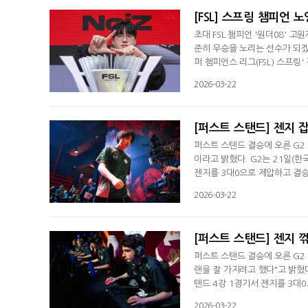
[FSL] 스프링 챔피언 
초대 FSL 챔피언 '원더08' 
준히 우승을 노리는 선수가 되겠다
퍼 챔피언스 리그(FSL) 스프링
4-1로 승리하며 챔피언에 등극
2026-03-22
꿈만 같다"라고 솔직한 심정을 
도 직접 지어준 고원재를 상대로
[퍼스트 스탠드] 젠지 잡
퍼스트 스탠드 결승에 오른 G2
이라고 밝혔다. G2는 21일(한
젠지를 3대0으로 제압하고 결승으
사마'는 경기 후 인터뷰서 "정말
2026-03-22
욱 꿈이 이뤄진 거 같다. 라인
레이를 잘 적용한 게 좋았다. 
[퍼스트 스탠드] 젠지 꺾
퍼스트 스탠드 결승에 오른 G2
랜을 잘 가지려고 했다"고 밝혔다
탠드 4강 1경기서 젠지를 3대0
승에 올랐다. '라브로프'는 G2
2026-03-22