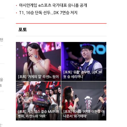
아시안게임 e스포츠 국가대표 유니폼 공개
라며
리를
T1, 16승 단독 선두...DK 7연승 저지
포토
'
스탠
스
깔끔
 상
[포토] '유칼' 손우현, LCK 3R
[포토] '거제의 딸' 리센느 원이
첫 승 세리머니
결을
B
 결
팀들
전했
[포토] 서든 챔스 결승 MVP 이
[포토] 이세돌 9단과 이현경 아
병화, 리센느와 '야호'
나운서 '화기애애'
'