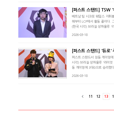
"BNK의 운영 방식은 다른 팀들
[퍼스트 스탠드] TSW '
베트남 팀 시크릿 웨일스 지휘봉
해부터 LCP에서 활동 중이다. 
(한국 시각) 브라질 상파울루 
엑스를 상대하게 됐다. '워홀스
2026-03-18
리그 오브 레전드 월드 챔피언십(
이밍을 거쳐 올해부터 TSW에서
[퍼스트 스탠드] '듀로'
퍼스트 스탠드서 징동 게이밍에 
시각) 브라질 상파울루 '라이엇
동 게이밍에 3대0으로 승리했다.
를 우승 후보로 꼽는 것에 관해
2026-03-18
우승에 관한 부담감에 관한 질문
에 대해선 "상대 '갈라', '뱀파이
11
12
13
1