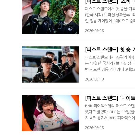
[퍼스트 스탠드] '쵸비'
퍼스트 스탠드에서 첫 승을 기록
(한국 시각) 브라질 상파울루 '
인 징동 게이밍에 3대0으로 승
다 정도였다"라며 "제가 생각한
2026-03-18
상과 경기를 하는 소감에 관해
며 "많은 경기를 해봤는데 브라
[퍼스트 스탠드] 첫 승 
퍼스트 스탠드에서 징동 게이밍에
는 17일(한국시각) 브라질 상파
번 시드인 징동 게이밍에 3대
경기력으로 3대0 승리를 거뒀다
2026-03-18
다. 라인전 관련에 대한 질문에는
붙였다. 김기인은 브라질에서 경
[퍼스트 스탠드] '나이트
BNK 피어엑스와의 퍼스트 스탠
했다고 밝혔다. BLG는 18일
지 A조 경기서 BNK 피어엑스에
트'는 경기 후 중국 매체 완플
2026-03-18
리가 유리할 때 실수가 나오면서 