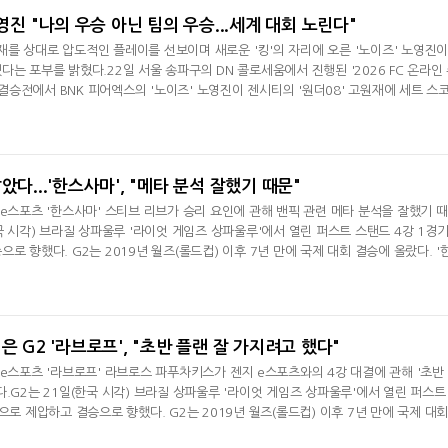
노영진 "나의 우승 아닌 팀의 우승...세계 대회 노린다"
고원재를 상대로 압도적인 플레이를 선보이며 새로운 '킹'의 자리에 오른 '노이즈' 노영진이
는 포부를 밝혔다.22일 서울 송파구의 DN 콜로세움에서 진행된 '2026 FC 온라인
' 결승전에서 BNK 피어엑스의 '노이즈' 노영진이 젠시티의 '원더08' 고원재에 세트 스
했다.승리 소감으로 "너무 힘들었던 시기를 보냈지만 다시 우승하는 시점에 서니 아직
이야기한 노영진은 이번 우승이 "오래 전부터 함께 한 시간이 길었고 '노이즈'라는 닉
 거둔 결과
았다...'한스사마', "메타 분석 잘했기 때문"
 e스포츠 '한스사마' 스티브 리브가 승리 요인에 관해 밴픽 관련 메타 분석을 잘했기 
국 시각) 브라질 상파울루 '라이엇 게임즈 상파울루'에서 열린 퍼스트 스탠드 4강 1경
로 향했다. G2는 2019년 월즈(롤드컵) 이후 7년 만에 국제 대회 결승에 올랐다. '
 기쁘다. 꿈만 같다"라며 "선수 생활을 하면서 T1과 맞서는 것도 꿈 같았지만 지금은 
전을 하면서 '라브로프'와 젠지를 맞설 때 압력을 계속 유지하면서 역전을 할 수 없게끔 
저희가 배우
은 G2 '라브로프', "초반 플랜 잘 가지려고 했다"
 e스포츠 '라브로프' 라브로스 파푸차키스가 젠지 e스포츠와의 4강 대결에 관해 '초반
.G2는 21일(한국 시각) 브라질 상파울루 '라이엇 게임즈 상파울루'에서 열린 퍼스트
으로 제압하고 결승으로 향했다. G2는 2019년 월즈(롤드컵) 이후 7년 만에 국제 대회
가 7년 만에 국제 대회 결승에 오른 소감에 대해 "기분이 좋다. 사실 많은 분이 우리가 