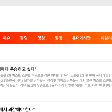
이슈
칼럼
영상
일정
유머게시판
데일리
대회마다 우승하고 싶다"
 스플릿1과 퍼스트 스탠드 우승으로 이끈 양대인 감독이 스플릿1과 첫 번째 국제 대회인
는 23일(한국 시각) 브라질 상파울루 '라이엇 게임즈 상파울루'에서 열린 퍼스트 스탠드
 정상에 올랐다. 이번 BLG의 우승으로 6월 대전에서 열릴 예정인 미드 시즌 인비테이
웃 스테이지로 향하게 됐다.LPL 팀이 국제 대회서 우승을 차지한 건 2023년 영국서 열린 M
만이다. 결승전 MVP는 '빈'에게 돌아갔다.양대인 감독은 "팬분들의 응원 그리고 선수
도움 덕분에 스플릿
픽에서 과감해야 한다"