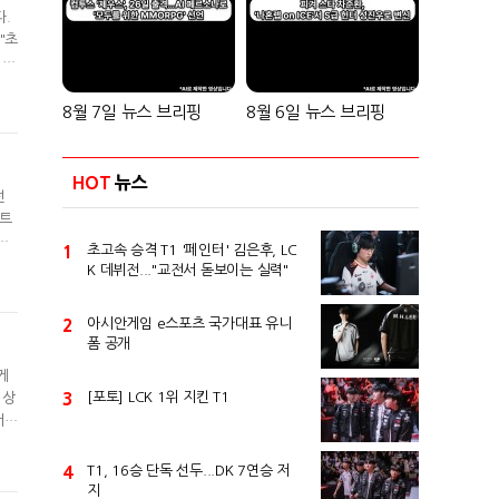
다.
"초
 모
못했
밴
8월 7일 뉴스 브리핑
8월 6일 뉴스 브리핑
HOT
뉴스
선
스트
인
1
초고속 승격 T1 '페인터' 김은후, LC
영국
K 데뷔전..."교전서 돋보이는 실력"
인터
2
아시안게임 e스포츠 국가대표 유니
폼 공개
게
3
[포토] LCK 1위 지킨 T1
 상
서
승
현
4
T1, 16승 단독 선두...DK 7연승 저
지