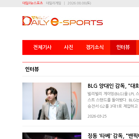
데일리e스포츠
데일리게임
2026.08.08(토)
전체기사
사진
경기소식
인터뷰
인터뷰
BLG 양대인 감독, "
빌리빌리 게이밍(BLG)을 LPL
스트 스탠드를 돌아봤다. BLG
승전서 G2를 3대1로 제압하고
(MSI)서 LPL 2개 팀이 녹아
2026-03-25
서 징동 게이밍 우승 이후 3년 
코치들 그리고 모든 스태프님 
징동 '타베' 감독, "밴