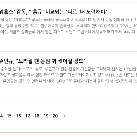
과 다른 거 같다. 그들
워홀스' 감독, "'홍큐' 비교되는 '디르' 더 노력해야"
을 잡은 '워홀스' 천루즈는 플래시 울브즈를 시작으로 LPL 팀에서 감독 생활을 하다가
그는 팀의 유망주인 '디르' 쩐주이즉에 관해선 더 노력해야 한다고 강조했다. TSW는 1
'라이엇 게임즈 상파울루'에서 열린 퍼스트 스탠드 그룹스테이지 A조 패자조서 BNK 피
' 감독은 2013년 플래시 울브즈에서 감독으로 시작했다. 2019년 프랑스 파리에서 열
롤드컵)에서 FPX가 G2 e스포츠를 꺾고 우승하는데 일조했다. 이후 TES, WE, 징동 
 활동 중이다. '워홀
 주민규, "브라질 팬 응원 귀 찢어질 정도"
승리한 젠지e스포츠 '듀로' 주민규가 결승 진출에 자신감을 드러냈다.젠지는 17일(
 게임즈 상파울루'에서 열린 퍼스트 스탠드 그룹스테이지 B조 경기서 LPL 2번 시드인 
 주민규는 경기 후 인터뷰서 "빨리 3대0으로 끝내서 기분이 좋다"면서 "(많은 팀이 
선) 다른 팀들도 다 잘해서 저희만 선택하면 안 된다고 생각한다"며 승리 소감을 전했다
에는 "부담감은 없다. 많은 관심을 두는 거라서 기분이 좋다"고 했다. 징동과의 바텀 
어'가 생
4
15
16
17
18
19
20