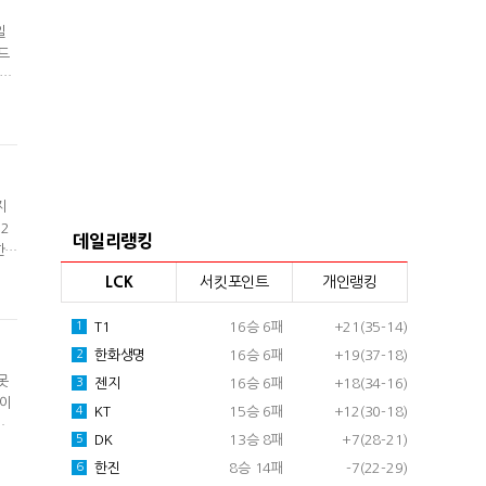
일
드
싶었
 예
"라
지
2
데일리랭킹
한
했
LCK
서킷포인트
개인랭킹
 덧
T1
16승 6패
+21(35-14)
1
한화생명
16승 6패
+19(37-18)
2
못
젠지
16승 6패
+18(34-16)
3
테이
KT
15승 6패
+12(30-18)
4
DK
13승 8패
+7(28-21)
5
"우
는
한진
8승 14패
-7(22-29)
6