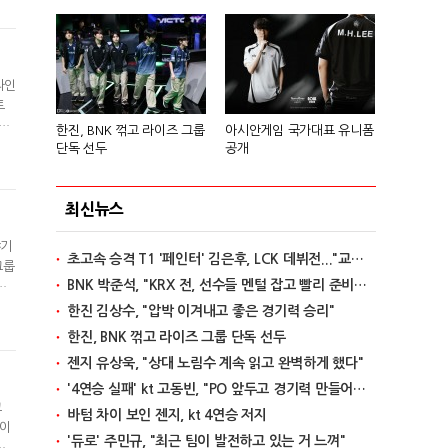
겠
라인
트
스
한진, BNK 꺾고 라이즈 그룹
아시안게임 국가대표 유니폼
는
단독 선두
공개
가
최신뉴스
야기
초고속 승격 T1 '페인터' 김은후, LCK 데뷔전..."교전서 돋보이는 실력"
그룹
BNK 박준석, "KRX 전, 선수들 멘털 잡고 빨리 준비할 것"
괜
 같
한진 김상수, "압박 이겨내고 좋은 경기력 승리"
줄
한진, BNK 꺾고 라이즈 그룹 단독 선두
젠지 유상욱, "상대 노림수 계속 읽고 완벽하게 했다"
'4연승 실패' kt 고동빈, "PO 앞두고 경기력 만들어가는 단계"
고
바텀 차이 보인 젠지, kt 4연승 저지
테이
'듀로' 주민규, "최근 팀이 발전하고 있는 거 느껴"
이