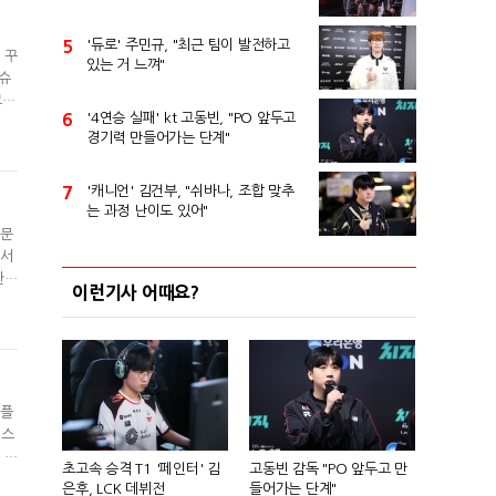
5
'듀로' 주민규, "최근 팀이 발전하고
 꾸
있는 거 느껴"
 슈
코어
6
'4연승 실패' kt 고동빈, "PO 앞두고
도
경기력 만들어가는 단계"
네임
7
'캐니언' 김건부, "쉬바나, 조합 맞추
는 과정 난이도 있어"
때문
기서
한스
이런기사 어때요?
더더
플
 플
 스
 결
초고속 승격 T1 '페인터' 김
고동빈 감독 "PO 앞두고 만
젠지
은후, LCK 데뷔전
들어가는 단계"