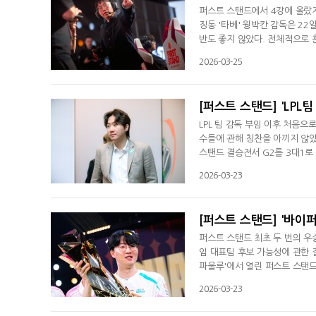
퍼스트 스탠드에서 4강에 올랐지
징동 '타베' 웡박칸 감독은 2
반도 좋지 않았다. 전체적으로 
습을 보여줄 수 있다고 생각했다
2026-03-25
다"며 아쉬움을 표했다. 아무도
픽에서 과감해야 한다는 거다. 
[퍼스트 스탠드] 'LPL
LPL 팀 감독 부임 이후 처음으
수들에 관해 칭찬을 아끼지 않았
스탠드 결승전서 G2를 3대1로
비테이셔널(MSI)서 LPL 2개 
2026-03-23
서 열린 MSI서 징동 게이밍 우
뷰서 팀이 사이드 라인을 공략
[퍼스트 스탠드] '바이퍼
퍼스트 스탠드 최초 두 번의 우
임 대표팀 후보 가능성에 관한 
파울루'에서 열린 퍼스트 스탠드
열릴 예정인 미드 시즌 인비테이셔
2026-03-23
을 차지한 건 2023년 영국서 
은 경기 후 미디어 인터뷰서 9