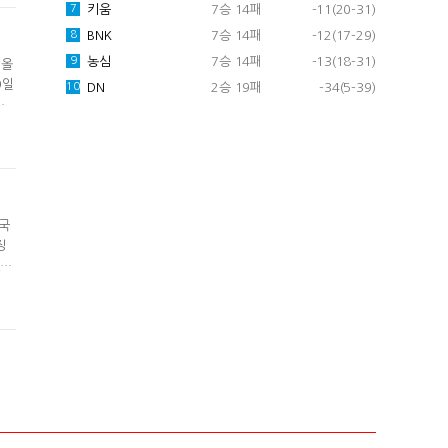
키움
7승 14패
-11(20-31)
7
BNK
7승 14패
-12(17-29)
8
농심
7승 14패
-13(18-31)
9
 올
9일
DN
2승 19패
-34(5-39)
10
어
린
게
한국
징
젠지
.
대결