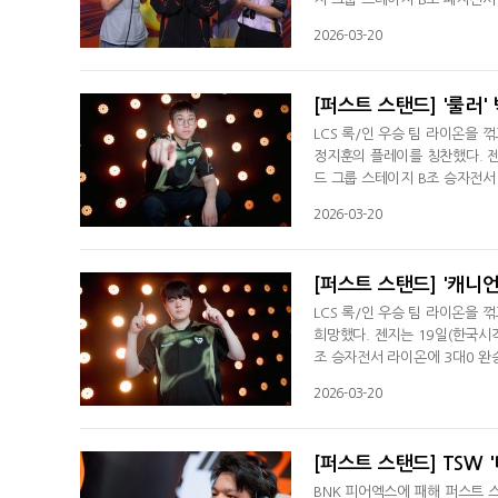
다. 홍큐는 경기 후 인터뷰서 
2026-03-20
승리에 만족감을 표했다. 승자전
갖고 조합을 만들 것인가, 실제
[퍼스트 스탠드] '룰러' 
LCS 록/인 우승 팀 라이온을 
정지훈의 플레이를 칭찬했다. 젠
드 그룹 스테이지 B조 승자전서 
의 최종전 승자와 결승 진출을 
2026-03-20
하게 3대0으로 승리해서 기분 
대 템포를 놓친 부분이 있었다
[퍼스트 스탠드] '캐니언
LCS 록/인 우승 팀 라이온을 
희망했다. 젠지는 19일(한국시
조 승자전서 라이온에 3대0 완승
승 진출을 놓고 맞붙게 됐다. 
2026-03-20
이 다 최상위다. 잘한다고 생각
다. 김건부는 이날 경기서 북미
[퍼스트 스탠드] TSW '
BNK 피어엑스에 패해 퍼스트 스