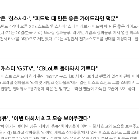
 오히려 우리가 모든 경기 내내 주도권을 갖고 있었다"며 "이제는 결승전에 집중해 보
오늘 경기 활약
잡은 '한스사마', "피드백 때 만든 좋은 가이드라인 덕분"
스탠드 4강에 오른 G2 e스포츠 '한스사마' 스티븐 리브가 피드백 때 만든 좋은 가이드
다.G2는 20일(한국 시각) 브라질 상파울루 '라이엇 게임즈 상파울루'에서 열린 퍼스
전서 BNK를 3대0으로 제압했다. G2는 4강전서 젠지e스포츠를 상대할 예정이다. '한
 "오늘 중요했던 부분은 운영적인 부분이 잘 통했다는 거다"라며 "정말 중요했던 2세트
상황을 정상화하고 격차를 줄여나가면서 계속해서 역전할 기회를 노렸다. 어차피 우리
았다. 후반 도모
캐스터 'GSTV', "CBLoL로 돌아와서 기쁘다"
 퍼스트 스탠드에 참가 중인 'GSTV' 구스타보 시마가 브라질 팬들의 열정에 관해 이
시각) 브라질 상파울루 '라이엇 게임즈 상파울루'에서 열린 퍼스트 스탠드 그룹 스테이지 
 진행된 인터뷰서 "경기장이 작은 건 맞지만 브라질 팬들이 가득찬 모습이 보기 좋다. 
 만에 브라질에서 진행 중인 LoL 국제 대회 참가를 묻자 "저한테는 큰 영광이다. MSI와
 경기장 복도에서 자주 만나고 소통한다"라며 "브라질 팬들이 선수들에게 많은 사랑을 
다"며 대회 참가
홍큐', "이번 대회서 최고 모습 보여주겠다"
락 위기서 벗어난 징동 게이밍 '홍큐' 차이밍훙이 이번 대회서 최고의 모습을 보여주
국 시각) 브라질 상파울루 '라이엇 게임즈 상파울루'에서 열린 퍼스트 스탠드 그룹 스
 라우드를 3대0으로 제압했다. 승리한 징동은 라이온과 4강 진출을 놓고 맞붙을 예정