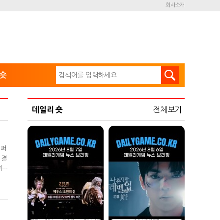
회사소개
숏
데일리 숏
전체보기
 퍼
 결
셔널
SI
들