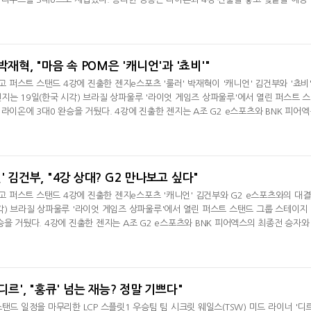
"오늘 경기가 만족스럽다. 기세를 잘 타서 다가오는 경기에 좋은 모습을 보여주고 싶다"
서 젠지e스포츠에 패한 뒤 피드백을 묻자 "밴픽에 관한 이야기를 많이 했다. 어떤 논
로 조합이
박재혁, "마음 속 POM은 '캐니언'과 '쵸비'"
꺾고 퍼스트 스탠드 4강에 진출한 젠지e스포츠 '룰러' 박재혁이 '캐니언' 김건부와 '쵸비
지는 19일(한국 시각) 브라질 상파울루 '라이엇 게임즈 상파울루'에서 열린 퍼스트 
라이온에 3대0 완승을 거뒀다. 4강에 진출한 젠지는 A조 G2 e스포츠와 BNK 피어엑
놓고 맞붙게 됐다. 박재혁은 경기 후 방송 인터뷰서 "오늘 경기 아쉬운 부분이 있지만 
좋다"라며 "그렇지만 콜이 안 맞는 부분이 있어서 아쉽게 데스를 기록한 부분이 있었다.
"며 라이온전을
' 김건부, "4강 상대? G2 만나보고 싶다"
꺾고 퍼스트 스탠드 4강에 진출한 젠지e스포츠 '캐니언' 김건부와 G2 e스포츠와의 대
각) 브라질 상파울루 '라이엇 게임즈 상파울루'에서 열린 퍼스트 스탠드 그룹 스테이지 
을 거뒀다. 4강에 진출한 젠지는 A조 G2 e스포츠와 BNK 피어엑스의 최종전 승자와
김건부는 경기 후 인터뷰서 퍼스트 스탠드에 참가 중인 팀들의 활약에 관해 "대회에 온 
한다"라며 "저희도 그거에 맞춰서 열심히 준비하고 있다"며 대회를 진행 중인 소감을 
 최고 정글러라
디르', "홍큐' 넘는 재능? 정말 기쁘다"
탠드 일정을 마무리한 LCP 스플릿1 우승팀 팀 시크릿 웨일스(TSW) 미드 라이너 '디르