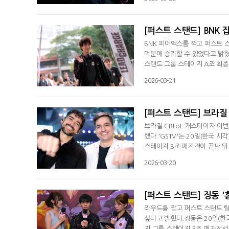
에 압살당할 거로 예상했을 건데
다"며 승리한 소감을 전했다. 
[퍼스트 스탠드] BNK 
BNK 피어엑스를 꺾고 퍼스트 
덕분에 승리할 수 있었다고 밝혔
스탠드 그룹 스테이지 A조 최종
사마'는 경기 후 방송 인터뷰서
2026-03-21
맵 전체를 압박하는 플레이로 
후반에 좋은 성장형 챔피언이 많
[퍼스트 스탠드] 브라질 
브라질 CBLoL 캐스터이자 이번
했다.'GSTV'는 20일(한국 
스테이지 B조 패자전이 끝난 뒤
찮다"고 밝혔다.'GSTV'는 9년
2026-03-20
이 국제적인 선수들이 CBLoL
수 있는 기회가 된 거 같아서 좋
[퍼스트 스탠드] 징동 '
라우드를 잡고 퍼스트 스탠드 탈
싶다고 밝혔다.징동은 20일(한
지 그룹 스테이지 B조 패자전서