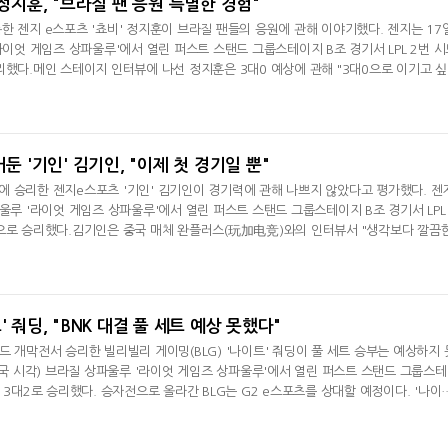
 정지훈, "브라질 팬 응원 특별한 경험"
한 젠지 e스포츠 '쵸비' 정지훈이 브라질 팬들의 응원에 관해 이야기했다. 젠지는 17
라이엇 게임즈 상파울루'에서 열린 퍼스트 스탠드 그룹스테이지 B조 경기서 LPL 2번 시
리했다.메인 스테이지 인터뷰에 나선 정지훈은 3대0 예상에 관해 "3대0으로 이기고 
 거보다는 어렵지 않았다"며 이날 경기를 돌아봤다. 브라질에 와서 젠지 팬들이 많을지
선 "많은 경기를 해봤는데 브라질 팬들처럼 열정적으로 응원하는 건 특별한 경험이었다
질 팬들처럼 열
거둔 '기인' 김기인, "이제 첫 경기일 뿐"
 승리한 젠지e스포츠 '기인' 김기인이 경기력에 관해 나쁘지 않았다고 평가했다. 젠
울루 '라이엇 게임즈 상파울루'에서 열린 퍼스트 스탠드 그룹스테이지 B조 경기서 LPL 
0으로 승리했다.김기인은 중국 매체 완플러스(玩加电竞)와의 인터뷰서 "생각보다 깔끔
"라며 "저희와 상대 팀 모두 좋은 컨디션 아니었지만 경기력은 나쁘지 않았다"고 평가
 "비슷했다. 그래도 저희가 설계를 잘한 거 같다. 그런 거 덕분에 승리할 수 있었다"고
기 적응에 관
' 줘딩, "BNK 대결 풀 세트 예상 못했다"
드 개막전서 승리한 빌리빌리 게이밍(BLG) '나이트' 줘딩이 풀 세트 승부는 예상하지 
(한국 시각) 브라질 상파울루 '라이엇 게임즈 상파울루'에서 열린 퍼스트 스탠드 그룹스
 3대2로 승리했다. 승자전으로 올라간 BLG는 G2 e스포츠를 상대할 예정이다. '나이
러스(玩加电竞)와의 인터뷰서 "오늘 경기는 풀 세트까지 갈 거로 예상하지 못했다"라며 
풀 세트로 간 거 같다"며 경기를 돌아봤다. BNK의 특성은 공격적인 플레이. '나이트'