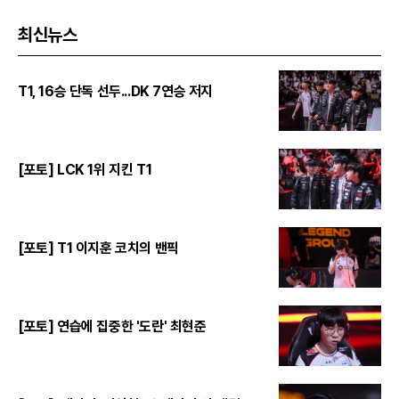
최신뉴스
T1, 16승 단독 선두...DK 7연승 저지
[포토] LCK 1위 지킨 T1
[포토] T1 이지훈 코치의 밴픽
[포토] 연습에 집중한 '도란' 최현준