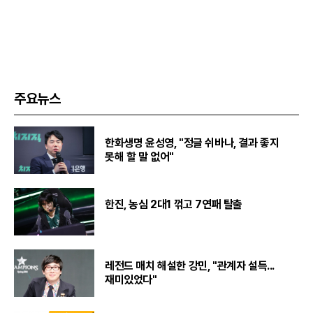
주요뉴스
한화생명 윤성영, "정글 쉬바나, 결과 좋지
못해 할 말 없어"
한진, 농심 2대1 꺾고 7연패 탈출
레전드 매치 해설한 강민, "관계자 설득...
재미있었다"