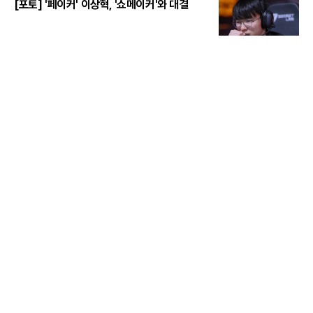
[포토] '페이커' 이상혁, '쇼메이커'와 대결