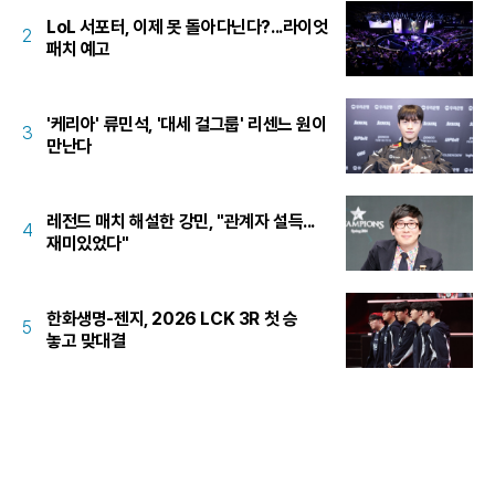
LoL 서포터, 이제 못 돌아다닌다?...라이엇
2
패치 예고
'케리아' 류민석, '대세 걸그룹' 리센느 원이
3
만난다
레전드 매치 해설한 강민, "관계자 설득...
4
재미있었다"
한화생명-젠지, 2026 LCK 3R 첫 승
5
놓고 맞대결