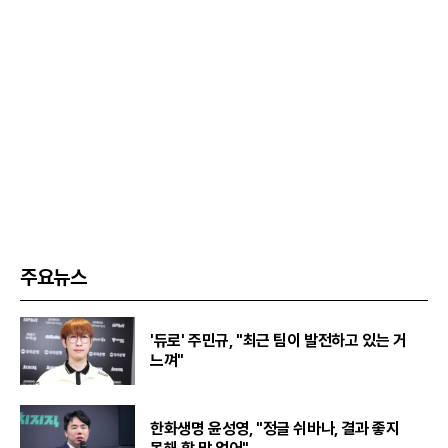
주요뉴스
'듀로' 주민규, "최근 팀이 발전하고 있는 거
느껴"
한화생명 윤성영, "정글 쉬바나, 결과 좋지