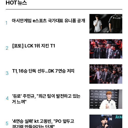
HOT뉴스
아시안게임 e스포츠 국가대표 유니폼 공개
1
[포토] LCK 1위 지킨 T1
2
T1, 16승 단독 선두...DK 7연승 저지
3
'듀로' 주민규, "최근 팀이 발전하고 있는
4
거 느껴"
'4연승 실패' kt 고동빈, "PO 앞두고
5
경기력 만들어가는 단계"