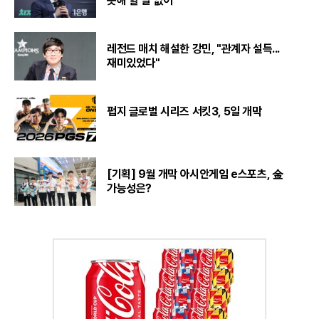
못해 할 말 없어"
레전드 매치 해설한 강민, "관계자 설득...
재미있었다"
펍지 글로벌 시리즈 서킷3, 5일 개막
[기획] 9월 개막 아시안게임 e스포츠, 金
가능성은?