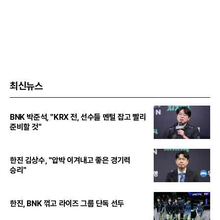
최신뉴스
BNK 박준석, "KRX 전, 선수들 멘털 잡고 빨리
준비할 것"
한진 김상수, "압박 이겨내고 좋은 경기력
승리"
한진, BNK 꺾고 라이즈 그룹 단독 선두