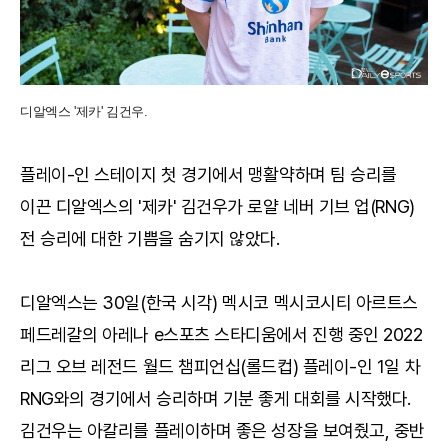
디알엑스 '제카' 김건우.
플레이-인 스테이지 첫 경기에서 맹활약하며 팀 승리를
이끈 디알엑스의 '제카' 김건우가 로얄 네버 기브 업(RNG)
전 승리에 대한 기쁨을 숨기지 않았다.
디알엑스는 30일(한국 시각) 멕시코 멕시코시티 아르트스
페드레갈의 아레나 e스포츠 스타디움에서 진행 중인 2022
리그 오브 레전드 월드 챔피언십(롤드컵) 플레이-인 1일 차
RNG와의 경기에서 승리하며 기분 좋게 대회를 시작했다.
김건우는 아칼리를 플레이하며 좋은 성장을 보여줬고, 중반