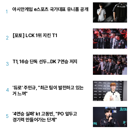
아시안게임 e스포츠 국가대표 유니폼 공개
1
[포토] LCK 1위 지킨 T1
2
T1, 16승 단독 선두...DK 7연승 저지
3
'듀로' 주민규, "최근 팀이 발전하고 있는
4
거 느껴"
'4연승 실패' kt 고동빈, "PO 앞두고
5
경기력 만들어가는 단계"