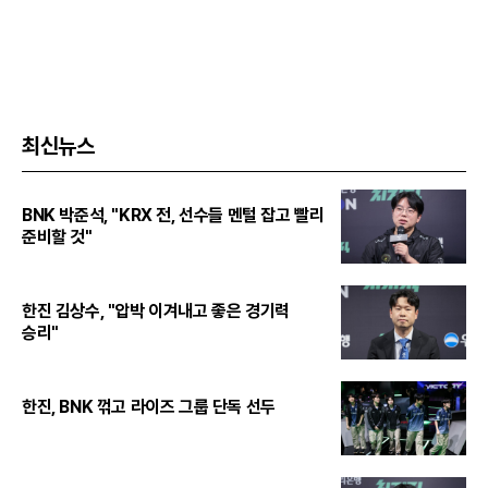
최신뉴스
BNK 박준석, "KRX 전, 선수들 멘털 잡고 빨리
준비할 것"
한진 김상수, "압박 이겨내고 좋은 경기력
승리"
한진, BNK 꺾고 라이즈 그룹 단독 선두