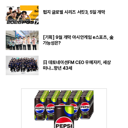
펍지 글로벌 시리즈 서킷3, 5일 개막
[기획] 9월 개막 아시안게임 e스포츠, 金
가능성은?
日 데토네이션FM CEO 우메자키, 세상
떠나...향년 43세