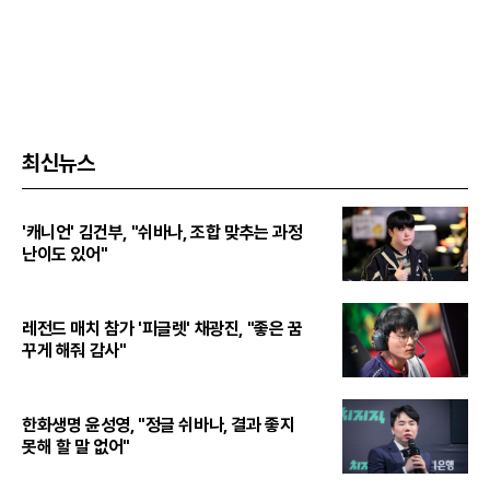
최신뉴스
'캐니언' 김건부, "쉬바나, 조합 맞추는 과정
난이도 있어"
레전드 매치 참가 '피글렛' 채광진, "좋은 꿈
꾸게 해줘 감사"
한화생명 윤성영, "정글 쉬바나, 결과 좋지
못해 할 말 없어"