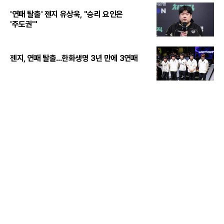
'연패 탈출' 젠지 유상욱, "승리 요인은
'주도권'"
젠지, 연패 탈출...한화생명 3년 만에 3연패