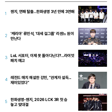
젠지, 연패 탈출...한화생명 3년 만에 3연패
1
'케리아' 류민석, '대세 걸그룹' 리센느 원이
2
만난다
LoL 서포터, 이제 못 돌아다닌다?...라이엇
3
패치 예고
레전드 매치 해설한 강민, "관계자 설득...
4
재미있었다"
한화생명-젠지, 2026 LCK 3R 첫 승
5
놓고 맞대결