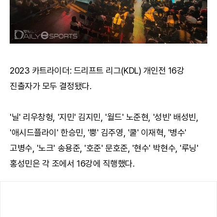
2023 카트라이더: 드리프트 리그(KDL) 개인전 16강
진출자가 모두 결정됐다.
'닐' 리우창헝, '지민' 김지민, '월드' 노준현, '성빈' 배성빈,
'애시드플라이' 한승민, '뿡' 김주영, '쿨' 이재혁, '병수'
고병수, '노크' 송용준, '호준' 문호준, '현수' 박현수, '루닝'
홍성민은 각 조에서 16강에 직행했다.