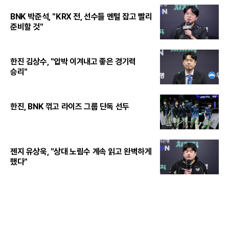
BNK 박준석, "KRX 전, 선수들 멘털 잡고 빨리
준비할 것"
한진 김상수, "압박 이겨내고 좋은 경기력
승리"
한진, BNK 꺾고 라이즈 그룹 단독 선두
젠지 유상욱, "상대 노림수 계속 읽고 완벽하게
했다"