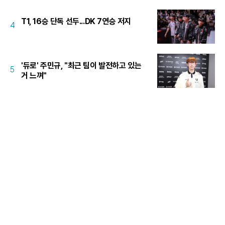
T1, 16승 단독 선두...DK 7연승 저지
4
'듀로' 주민규, "최근 팀이 발전하고 있는
5
거 느껴"