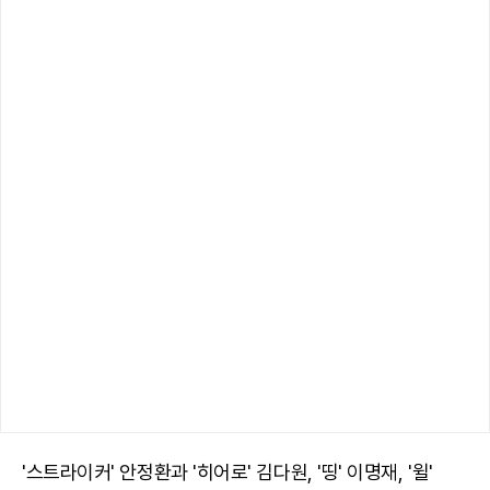
'스트라이커' 안정환과 '히어로' 김다원, '띵' 이명재, '윌'