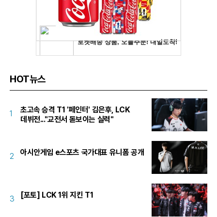
HOT뉴스
초고속 승격 T1 '페인터' 김은후, LCK
1
데뷔전..."교전서 돋보이는 실력"
아시안게임 e스포츠 국가대표 유니폼 공개
2
[포토] LCK 1위 지킨 T1
3