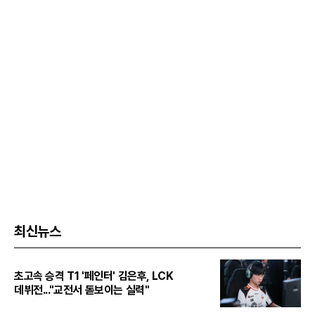
최신뉴스
초고속 승격 T1 '페인터' 김은후, LCK
데뷔전..."교전서 돋보이는 실력"