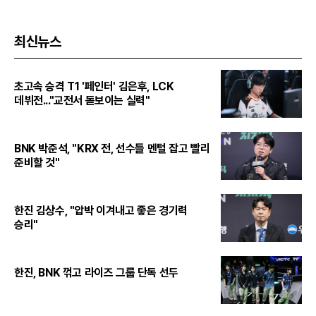
최신뉴스
초고속 승격 T1 '페인터' 김은후, LCK
데뷔전..."교전서 돋보이는 실력"
BNK 박준석, "KRX 전, 선수들 멘털 잡고 빨리
준비할 것"
한진 김상수, "압박 이겨내고 좋은 경기력
승리"
한진, BNK 꺾고 라이즈 그룹 단독 선두