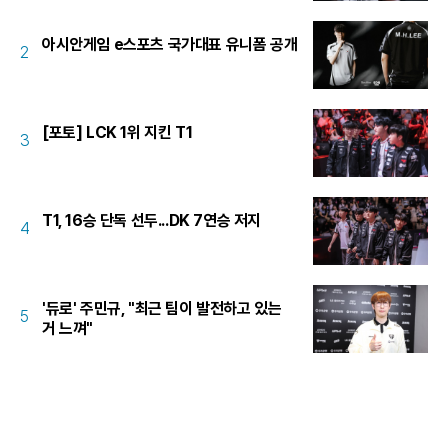
아시안게임 e스포츠 국가대표 유니폼 공개
2
[포토] LCK 1위 지킨 T1
3
T1, 16승 단독 선두...DK 7연승 저지
4
'듀로' 주민규, "최근 팀이 발전하고 있는
5
거 느껴"