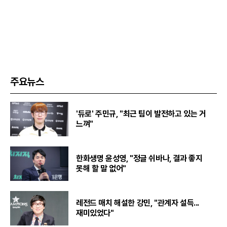
주요뉴스
'듀로' 주민규, "최근 팀이 발전하고 있는 거
느껴"
한화생명 윤성영, "정글 쉬바나, 결과 좋지
못해 할 말 없어"
레전드 매치 해설한 강민, "관계자 설득...
재미있었다"