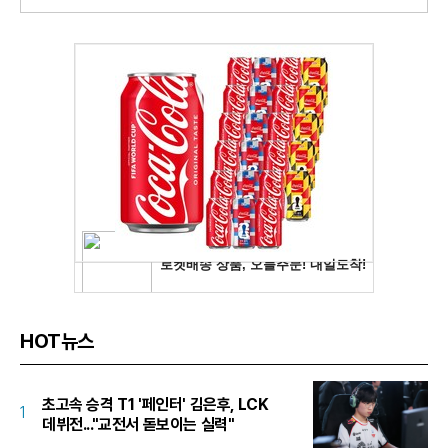
HOT뉴스
초고속 승격 T1 '페인터' 김은후, LCK
1
데뷔전..."교전서 돋보이는 실력"