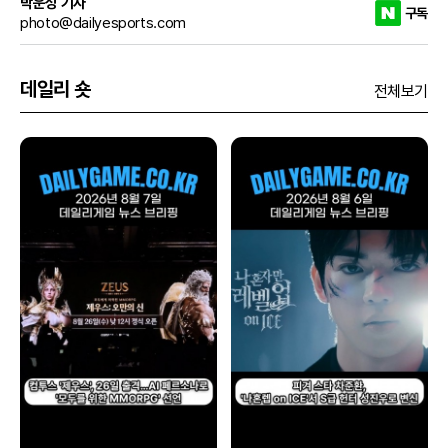
박운성 기자
구독
photo@dailyesports.com
데일리 숏
전체보기