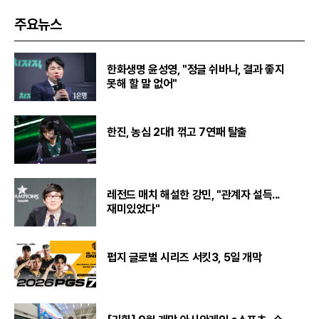
주요뉴스
한화생명 윤성영, "정글 쉬바나, 결과 좋지
못해 할 말 없어"
한진, 농심 2대1 꺾고 7연패 탈출
레전드 매치 해설한 강민, "관계자 설득...
재미있었다"
펍지 글로벌 시리즈 서킷3, 5일 개막