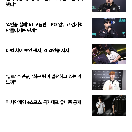
했다"
'4연승 실패' kt 고동빈, "PO 앞두고 경기력
만들어가는 단계"
바텀 차이 보인 젠지, kt 4연승 저지
'듀로' 주민규, "최근 팀이 발전하고 있는 거
느껴"
아시안게임 e스포츠 국가대표 유니폼 공개