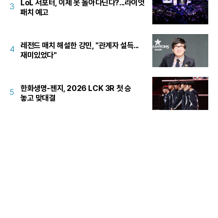
LoL 서포터, 이제 못 돌아다닌다?...라이엇
3
패치 예고
레전드 매치 해설한 강민, "관계자 설득...
4
재미있었다"
한화생명-젠지, 2026 LCK 3R 첫 승
5
놓고 맞대결