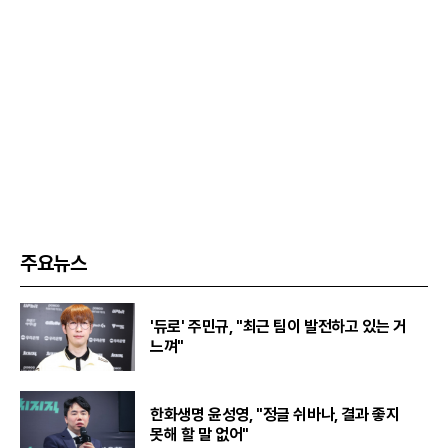
주요뉴스
'듀로' 주민규, "최근 팀이 발전하고 있는 거
느껴"
한화생명 윤성영, "정글 쉬바나, 결과 좋지
못해 할 말 없어"