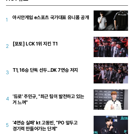
아시안게임 e스포츠 국가대표 유니폼 공개
1
[포토] LCK 1위 지킨 T1
2
T1, 16승 단독 선두...DK 7연승 저지
3
'듀로' 주민규, "최근 팀이 발전하고 있는
4
거 느껴"
'4연승 실패' kt 고동빈, "PO 앞두고
5
경기력 만들어가는 단계"