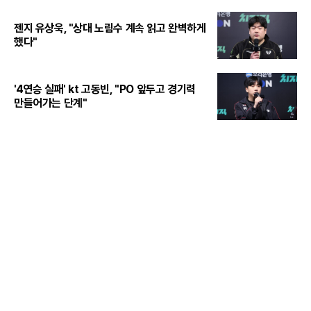
젠지 유상욱, "상대 노림수 계속 읽고 완벽하게
했다"
'4연승 실패' kt 고동빈, "PO 앞두고 경기력
만들어가는 단계"