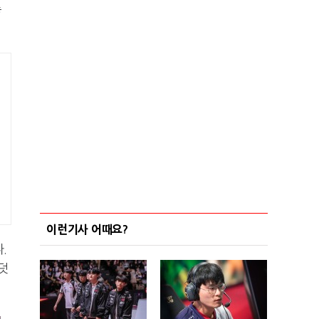
좋
이런기사 어때요?
.
덧