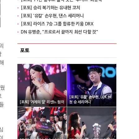
[포토] 승리 복기하는 유내현 코치
[포토] '유칼' 손우현, 댄스 세리머니
[포토] 라이즈 7승 그룹 합류한 키움 DRX
DN 유병준, "프로로서 끝까지 최선 다할 것"
의
포토
상
각해
쉬웠
고
[포토] '유칼' 손우현, LCK 3R
[포토] '거제의 딸' 리센느 원이
첫 승 세리머니
들
심
이