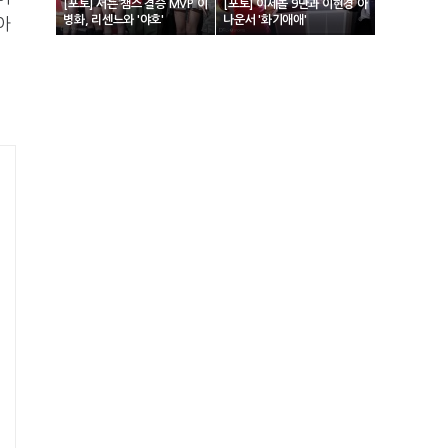
[포토] 서든 챔스 결승 MVP 이
[포토] 이세돌 9단과 이현경 아
병화, 리센느와 '야호'
나운서 '화기애애'
아