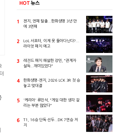
HOT
뉴스
1
젠지, 연패 탈출...한화생명 3년 만
에 3연패
2
LoL 서포터, 이제 못 돌아다닌다?...
라이엇 패치 예고
3
레전드 매치 해설한 강민, "관계자
속
설득...재미있었다"
부터
4
한화생명-젠지, 2026 LCK 3R 첫 승
놓고 맞대결
좋
5
'케리아' 류민석, "게임 대한 생각 갈
리는 부분 많았다"
6
T1, 16승 단독 선두...DK 7연승 저
지
미