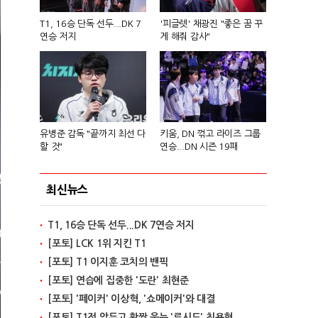
T1, 16승 단독 선두...DK 7
'피글렛' 채광진 "좋은 꿈 꾸
연승 저지
게 해줘 감사"
유병준 감독 "끝까지 최선 다
키움, DN 꺾고 라이즈 그룹
할 것"
연승...DN 시즌 19패
최신뉴스
T1, 16승 단독 선두...DK 7연승 저지
[포토] LCK 1위 지킨 T1
[포토] T1 이지훈 코치의 밴픽
[포토] 연습에 집중한 '도란' 최현준
[포토] '페이커' 이상혁, '쇼메이커'와 대결
[포토] T1전 앞두고 활짝 웃는 '루시드' 최용혁