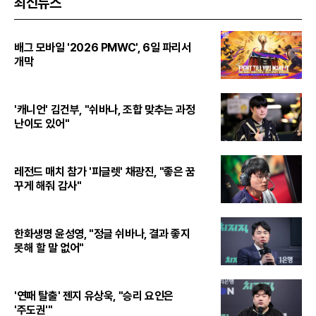
최신뉴스
배그 모바일 '2026 PMWC', 6일 파리서
개막
'캐니언' 김건부, "쉬바나, 조합 맞추는 과정
난이도 있어"
레전드 매치 참가 '피글렛' 채광진, "좋은 꿈
꾸게 해줘 감사"
한화생명 윤성영, "정글 쉬바나, 결과 좋지
못해 할 말 없어"
'연패 탈출' 젠지 유상욱, "승리 요인은
'주도권'"