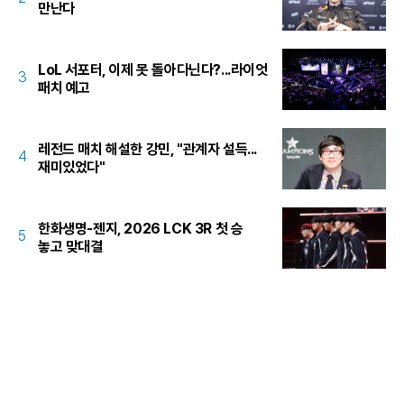
만난다
LoL 서포터, 이제 못 돌아다닌다?...라이엇
3
패치 예고
레전드 매치 해설한 강민, "관계자 설득...
4
재미있었다"
한화생명-젠지, 2026 LCK 3R 첫 승
5
놓고 맞대결