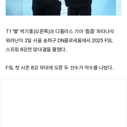
T1 '별' 박기홍(오른쪽)과 디플러스 기아 '줍줍' 파타나삭
워라난이 2일 서울 송파구 DN콜로세움에서 2025 FSL
스프링 8강전 맞대결을 펼쳤다.
FSL 첫 시즌 8강 무대에 오른 두 선수가 악수를 나눴다.