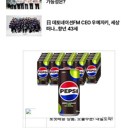
가능성은?
日 데토네이션FM CEO 우메자키, 세상
떠나...향년 43세