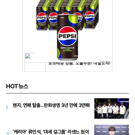
HOT뉴스
젠지, 연패 탈출...한화생명 3년 만에 3연패
1
'케리아' 류민석, '대세 걸그룹' 리센느 원이
2