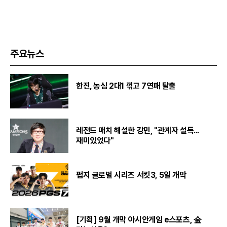
주요뉴스
한진, 농심 2대1 꺾고 7연패 탈출
레전드 매치 해설한 강민, "관계자 설득...
재미있었다"
펍지 글로벌 시리즈 서킷3, 5일 개막
[기획] 9월 개막 아시안게임 e스포츠, 金