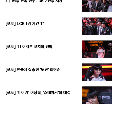
T1, 16승 단독 선두...DK 7연승 저지
[포토] LCK 1위 지킨 T1
[포토] T1 이지훈 코치의 밴픽
[포토] 연습에 집중한 '도란' 최현준
[포토] '페이커' 이상혁, '쇼메이커'와 대결