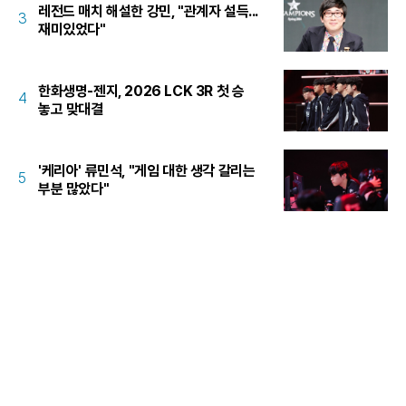
레전드 매치 해설한 강민, "관계자 설득...
3
재미있었다"
한화생명-젠지, 2026 LCK 3R 첫 승
4
놓고 맞대결
'케리아' 류민석, "게임 대한 생각 갈리는
5
부분 많았다"