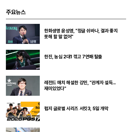
주요뉴스
한화생명 윤성영, "정글 쉬바나, 결과 좋지
못해 할 말 없어"
한진, 농심 2대1 꺾고 7연패 탈출
레전드 매치 해설한 강민, "관계자 설득...
재미있었다"
펍지 글로벌 시리즈 서킷3, 5일 개막