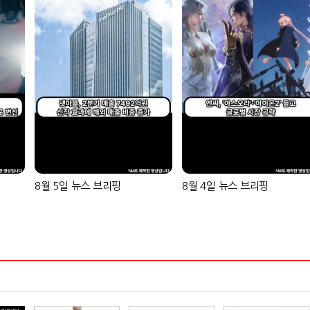
8월 5일 뉴스 브리핑
8월 4일 뉴스 브리핑