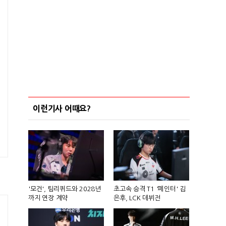
이런기사 어때요?
'모건', 팀리퀴드와 2028년
초고속 승격 T1 '페인터' 김
까지 연장 계약
은후, LCK 데뷔전