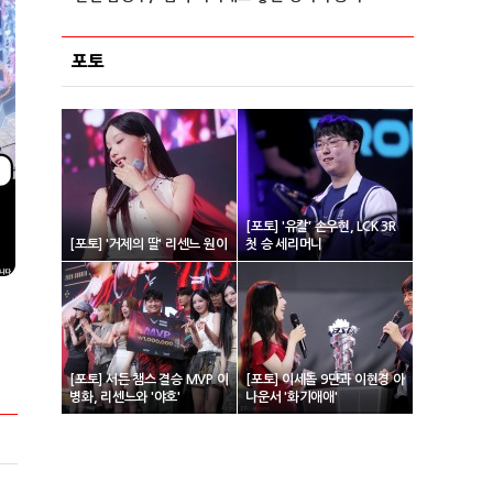
포토
[포토] '유칼' 손우현, LCK 3R
[포토] '거제의 딸' 리센느 원이
첫 승 세리머니
[포토] 서든 챔스 결승 MVP 이
[포토] 이세돌 9단과 이현경 아
병화, 리센느와 '야호'
나운서 '화기애애'