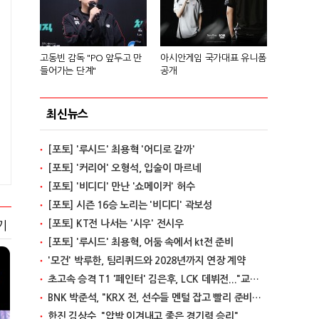
고동빈 감독 "PO 앞두고 만
아시안게임 국가대표 유니폼
들어가는 단계"
공개
최신뉴스
[포토] '루시드' 최용혁 '어디로 갈까'
[포토] '커리어' 오형석, 입술이 마르네
[포토] '비디디' 만난 '쇼메이커' 허수
[포토] 시즌 16승 노리는 '비디디' 곽보성
[포토] KT전 나서는 '시우' 전시우
기
[포토] '루시드' 최용혁, 어둠 속에서 kt전 준비
'모건' 박루한, 팀리퀴드와 2028년까지 연장 계약
초고속 승격 T1 '페인터' 김은후, LCK 데뷔전..."교전서 돋보이는 실력"
BNK 박준석, "KRX 전, 선수들 멘털 잡고 빨리 준비할 것"
한진 김상수, "압박 이겨내고 좋은 경기력 승리"