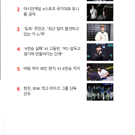
2
아시안게임 e스포츠 국가대표 유니
폼 공개
3
'듀로' 주민규, "최근 팀이 발전하고
있는 거 느껴"
4
'4연승 실패' kt 고동빈, "PO 앞두고
경기력 만들어가는 단계"
5
바텀 차이 보인 젠지, kt 4연승 저지
6
한진, BNK 꺾고 라이즈 그룹 단독
선두