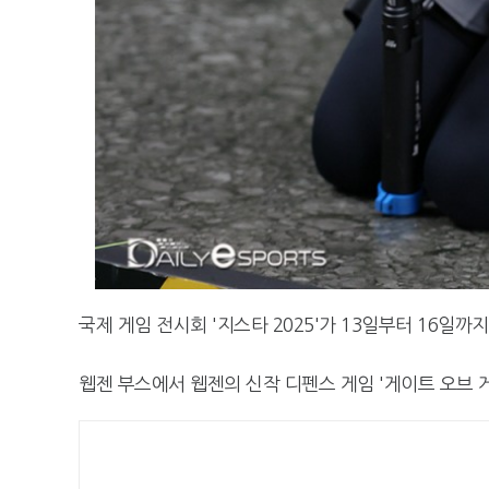
국제 게임 전시회 '지스타 2025'가 13일부터 16일
웹젠 부스에서 웹젠의 신작 디펜스 게임 '게이트 오브 게이