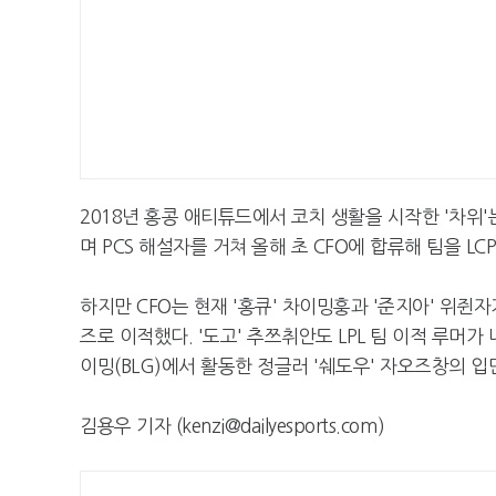
2018년 홍콩 애티튜드에서 코치 생활을 시작한 '차위'
며 PCS 해설자를 거쳐 올해 초 CFO에 합류해 팀을 LC
하지만 CFO는 현재 '홍큐' 차이밍훙과 '준지아' 위쥔자
즈로 이적했다. '도고' 추쯔취안도 LPL 팀 이적 루머
이밍(BLG)에서 활동한 정글러 '쉐도우' 자오즈창의 입
김용우 기자 (kenzi@dailyesports.com)