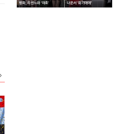
병화, 리센느와 '야호'
나운서 '화기애애'
>