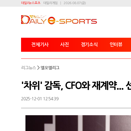
데일리e스포츠
데일리게임
2026.08.07(금)
전체기사
사진
경기소식
인터뷰
>
리그뉴스
엘오엘리그
'차위' 감독, CFO와 재계약...
2025-12-01 12:54:39