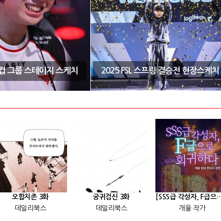
CK컵 그룹 스테이지 스케치
2025 FSL 스프링 결승전 현장스케치
오합지존 3화
궁귀검신 3화
[SSS급 각성자, F급으로 회귀
데일리북스
데일리북스
개울 작가