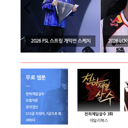
시즌3 결
2026 FSL 스프링 개막전 스케치
2026 L
무료 웹툰
천하제일살수
오합지존
궁귀검신
SSS급 각성자, F급으로 회
천하제일살수 3화
귀하다
데일리북스