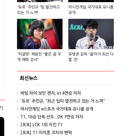
'듀로' 주민규 "팀 발전하고
아시안게임 국가대표 유니폼
있는 거 느껴"
공개
'피글렛' 채광진 "좋은 꿈 꾸
유병준 감독 "끝까지 최선 다
게 해줘 감사"
할 것"
최신뉴스
바텀 차이 보인 젠지, kt 4연승 저지
'듀로' 주민규, "최근 팀이 발전하고 있는 거 느껴"
기
아시안게임 e스포츠 국가대표 유니폼 공개
T1, 16승 단독 선두...DK 7연승 저지
[포토] LCK 1위 지킨 T1
[포토] T1 이지훈 코치의 밴픽