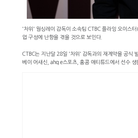
'차위' 웡싱레이 감독이 소속팀 CTBC 플라잉 오이스
업 구성에 난항을 겪을 것으로 보인다.
CTBC는 지난달 28일 '차위' 감독과의 재계약을 공식
베이 어새신, ahq e스포츠, 홍콩 애티튜드에서 선수 생