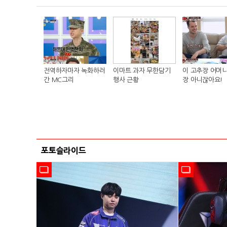
전역하자마자 녹화하러
이마트 과자 무한담기
이 고추장 어머니
간 MC그리
행사 근황
장 아니잖아요!
포토슬라이드