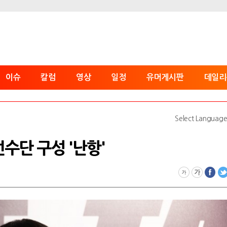
이슈
칼럼
영상
일정
유머게시판
데일리
Select Languag
 선수단 구성 '난항'