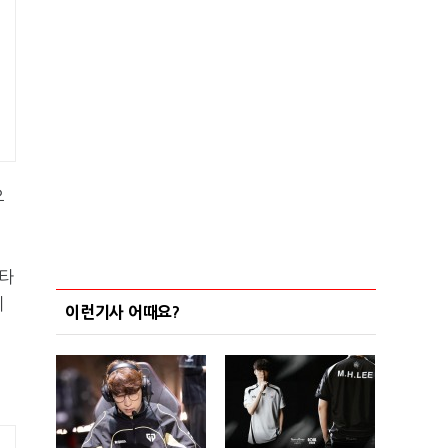
으
스타
게
이런기사 어때요?