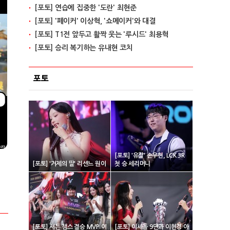
[포토] 연습에 집중한 '도란' 최현준
[포토] '페이커' 이상혁, '쇼메이커'와 대결
[포토] T1전 앞두고 활짝 웃는 '루시드' 최용혁
[포토] 승리 복기하는 유내현 코치
포토
[포토] '유칼' 손우현, LCK 3R
[포토] '거제의 딸' 리센느 원이
첫 승 세리머니
[포토] 서든 챔스 결승 MVP 이
[포토] 이세돌 9단과 이현경 아