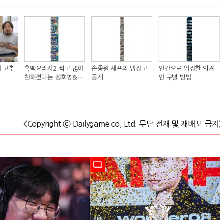
 고추
흑백요리사2 찍고 많이
손종원 셰프의 냉장고
인간으로 위장한 외계
친해졌다는 정호영&샘
공개
인 구별 방법
킴 셰프..JPG
<Copyright ⓒ Dailygame co, Ltd. 무단 전재 및 재배포 금지