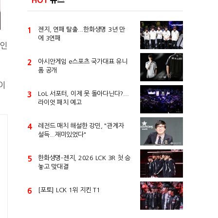
HOT
뉴스
1
젠지, 연패 탈출...한화생명 3년 만
에 3연패
라인
2
아시안게임 e스포츠 국가대표 유니
폼 공개
이
3
LoL 서포터, 이제 못 돌아다닌다?...
라이엇 패치 예고
4
레전드 매치 해설한 강민, "관계자
설득...재미있었다"
5
한화생명-젠지, 2026 LCK 3R 첫 승
놓고 맞대결
6
[포토] LCK 1위 지킨 T1