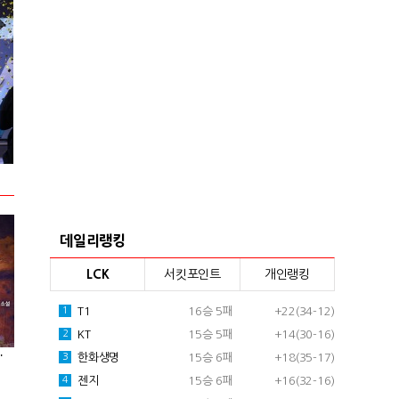
2024 넥슨 아이콘 매치 현장스케치
2024 VCT 퍼
데일리랭킹
LCK
서킷포인트
개인랭킹
T1
16승 5패
+22(34-12)
1
KT
15승 5패
+14(30-16)
2
하다] 25화
한화생명
15승 6패
+18(35-17)
3
젠지
15승 6패
+16(32-16)
4