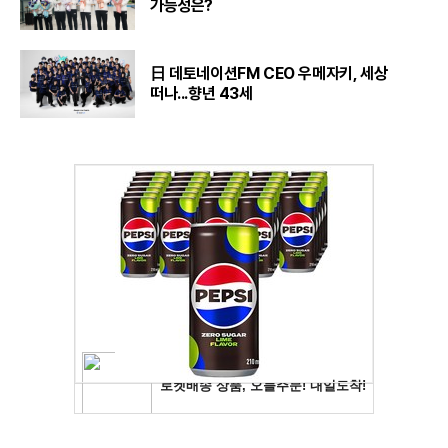
가능성은?
日 데토네이션FM CEO 우메자키, 세상
떠나...향년 43세