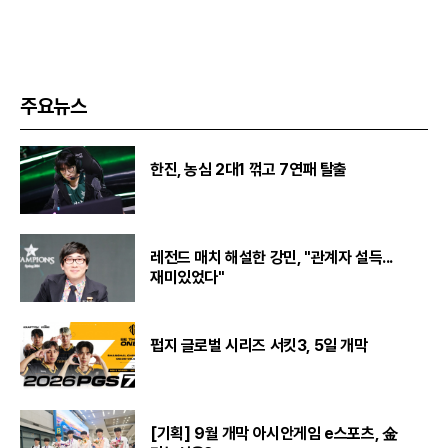
주요뉴스
한진, 농심 2대1 꺾고 7연패 탈출
레전드 매치 해설한 강민, "관계자 설득...
재미있었다"
펍지 글로벌 시리즈 서킷3, 5일 개막
[기획] 9월 개막 아시안게임 e스포츠, 金