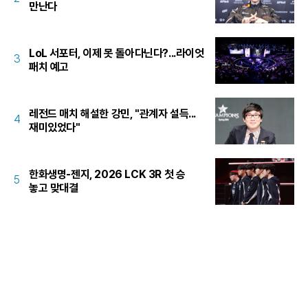
만난다
LoL 서포터, 이제 못 돌아다닌다?...라이엇
3
패치 예고
레전드 매치 해설한 강민, "관계자 설득...
4
재미있었다"
한화생명-젠지, 2026 LCK 3R 첫 승
5
놓고 맞대결