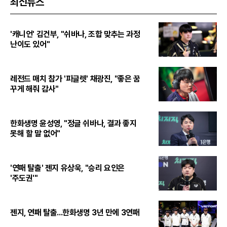
최신뉴스
'캐니언' 김건부, "쉬바나, 조합 맞추는 과정
난이도 있어"
레전드 매치 참가 '피글렛' 채광진, "좋은 꿈
꾸게 해줘 감사"
한화생명 윤성영, "정글 쉬바나, 결과 좋지
못해 할 말 없어"
'연패 탈출' 젠지 유상욱, "승리 요인은
'주도권'"
젠지, 연패 탈출...한화생명 3년 만에 3연패