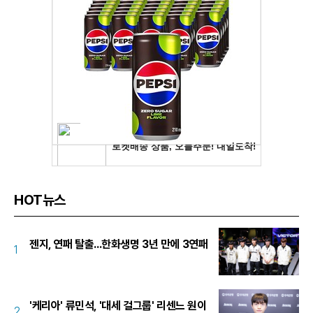
HOT뉴스
젠지, 연패 탈출...한화생명 3년 만에 3연패
1
'케리아' 류민석, '대세 걸그룹' 리센느 원이
2