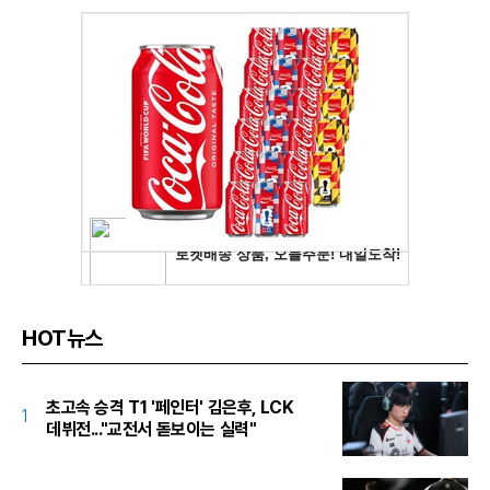
HOT뉴스
초고속 승격 T1 '페인터' 김은후, LCK
1
데뷔전..."교전서 돋보이는 실력"