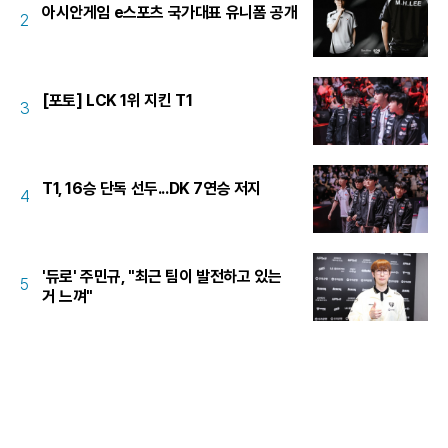
아시안게임 e스포츠 국가대표 유니폼 공개
2
[포토] LCK 1위 지킨 T1
3
T1, 16승 단독 선두...DK 7연승 저지
4
'듀로' 주민규, "최근 팀이 발전하고 있는
5
거 느껴"