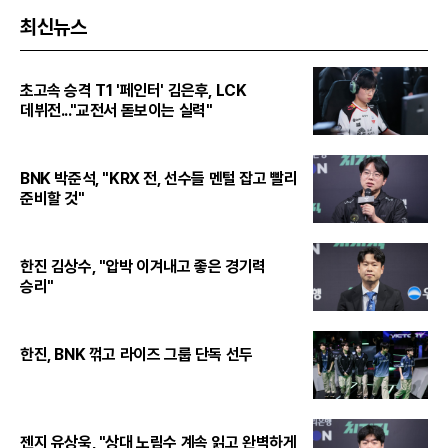
최신뉴스
초고속 승격 T1 '페인터' 김은후, LCK
데뷔전..."교전서 돋보이는 실력"
BNK 박준석, "KRX 전, 선수들 멘털 잡고 빨리
준비할 것"
한진 김상수, "압박 이겨내고 좋은 경기력
승리"
한진, BNK 꺾고 라이즈 그룹 단독 선두
젠지 유상욱, "상대 노림수 계속 읽고 완벽하게