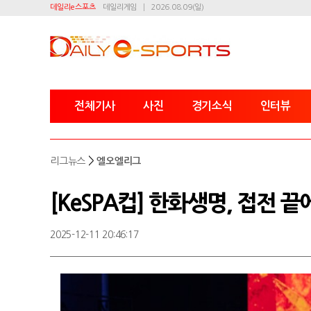
데일리e스포츠
데일리게임
2026.08.09(일)
전체기사
사진
경기소식
인터뷰
>
리그뉴스
엘오엘리그
[KeSPA컵] 한화생명, 접전 끝에
2025-12-11 20:46:17