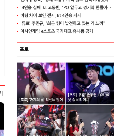
'4연승 실패' kt 고동빈, "PO 앞두고 경기력 만들어가는 단계"
바텀 차이 보인 젠지, kt 4연승 저지
'듀로' 주민규, "최근 팀이 발전하고 있는 거 느껴"
아시안게임 e스포츠 국가대표 유니폼 공개
포토
기
[포토] '유칼' 손우현, LCK 3R
[포토] '거제의 딸' 리센느 원이
첫 승 세리머니