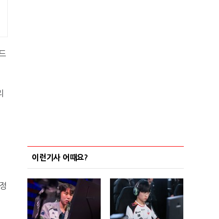
미드
리
이런기사 어때요?
 정