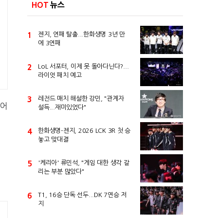
HOT
뉴스
1
젠지, 연패 탈출...한화생명 3년 만
에 3연패
2
LoL 서포터, 이제 못 돌아다닌다?...
라이엇 패치 예고
3
레전드 매치 해설한 강민, "관계자
피어
설득...재미있었다"
4
한화생명-젠지, 2026 LCK 3R 첫 승
놓고 맞대결
5
'케리아' 류민석, "게임 대한 생각 갈
리는 부분 많았다"
6
T1, 16승 단독 선두...DK 7연승 저
지