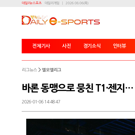
데일리e스포츠
데일리게임
2026.08.06(목)
전체기사
사진
경기소식
인터뷰
>
리그뉴스
엘오엘리그
바론 동맹으로 뭉친 T1·젠지… 
2026-01-06 14:48:47