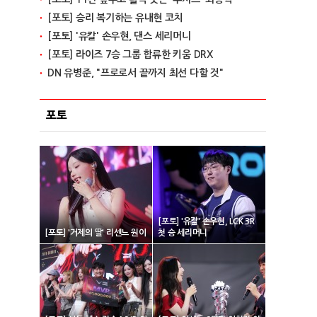
[포토] 승리 복기하는 유내현 코치
[포토] '유칼' 손우현, 댄스 세리머니
[포토] 라이즈 7승 그룹 합류한 키움 DRX
DN 유병준, "프로로서 끝까지 최선 다할 것"
포토
[포토] '유칼' 손우현, LCK 3R
[포토] '거제의 딸' 리센느 원이
첫 승 세리머니