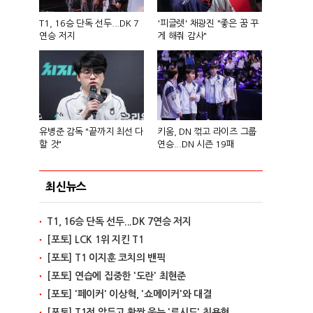
T1, 16승 단독 선두...DK 7
'피글렛' 채광진 "좋은 꿈 꾸
연승 저지
게 해줘 감사"
유병준 감독 "끝까지 최선 다
키움, DN 꺾고 라이즈 그룹
할 것"
연승...DN 시즌 19패
최신뉴스
T1, 16승 단독 선두...DK 7연승 저지
[포토] LCK 1위 지킨 T1
[포토] T1 이지훈 코치의 밴픽
[포토] 연습에 집중한 '도란' 최현준
[포토] '페이커' 이상혁, '쇼메이커'와 대결
[포토] T1전 앞두고 활짝 웃는 '루시드' 최용혁