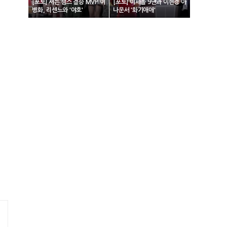
[포토] 서든 챔스 결승 MVP 이
[포토] 이세돌 9단과 이현경 아
병화, 리센느와 '야호'
나운서 '화기애애'