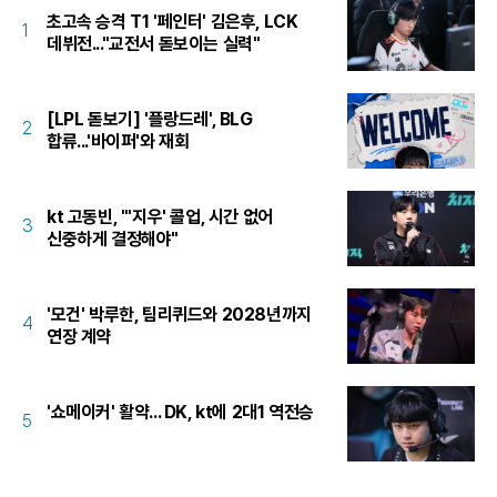
초고속 승격 T1 '페인터' 김은후, LCK
1
데뷔전..."교전서 돋보이는 실력"
[LPL 돋보기] '플랑드레', BLG
2
합류...'바이퍼'와 재회
kt 고동빈, "'지우' 콜업, 시간 없어
3
신중하게 결정해야"
'모건' 박루한, 팀리퀴드와 2028년까지
4
연장 계약
'쇼메이커' 활약... DK, kt에 2대1 역전승
5