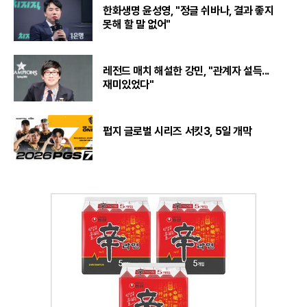
한화생명 윤성영, "정글 쉬바나, 결과 좋지
못해 할 말 없어"
레전드 매치 해설한 강민, "관계자 설득...
재미있었다"
펍지 글로벌 시리즈 서킷3, 5일 개막