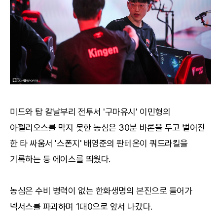
미드와 탑 칼날부리 전투서 '구마유시' 이민형의
아펠리오스를 막지 못한 농심은 30분 바론을 두고 벌어진
한 타 싸움서 '스폰지' 배영준의 판테온이 쿼드라킬을
기록하는 등 에이스를 띄웠다.
농심은 수비 병력이 없는 한화생명의 본진으로 들어가
넥서스를 파괴하며 1대0으로 앞서 나갔다.