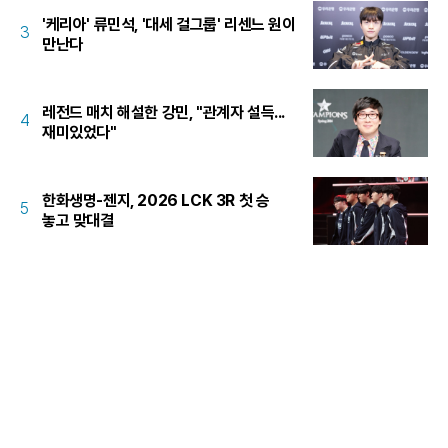
'케리아' 류민석, '대세 걸그룹' 리센느 원이
3
만난다
레전드 매치 해설한 강민, "관계자 설득...
4
재미있었다"
한화생명-젠지, 2026 LCK 3R 첫 승
5
놓고 맞대결