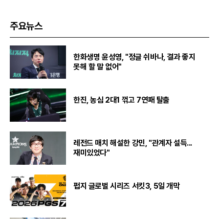
주요뉴스
한화생명 윤성영, "정글 쉬바나, 결과 좋지
못해 할 말 없어"
한진, 농심 2대1 꺾고 7연패 탈출
레전드 매치 해설한 강민, "관계자 설득...
재미있었다"
펍지 글로벌 시리즈 서킷3, 5일 개막