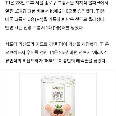
T1은 23일 오후 서울 종로구 그랑서울 치지직 롤파크에서
열린 LCK컵 그룹 배틀서 kt에 2대0으로 승리했다. T1은
바론 그룹서 3승(+4)을 기록하며 단독 선두로 올라섰다.
반면 kt는 전령 그룹서 2패(1승)째를 당했다.
서포터 리산드라 카드를 꺼낸 T1이 기선을 제압했다. T1은
오브젝트서 우위를 점한 T1은 25분 바텀 전투서 '케리아'
류민석의 리산드라가 '퍼펙트' 이승민의 레넥톤을 끊었다.