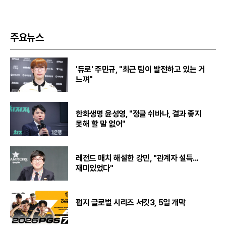
주요뉴스
'듀로' 주민규, "최근 팀이 발전하고 있는 거
느껴"
한화생명 윤성영, "정글 쉬바나, 결과 좋지
못해 할 말 없어"
레전드 매치 해설한 강민, "관계자 설득...
재미있었다"
펍지 글로벌 시리즈 서킷3, 5일 개막