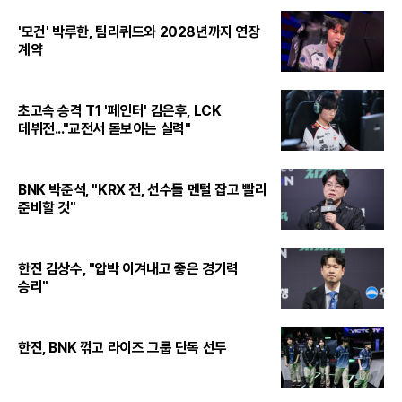
'모건' 박루한, 팀리퀴드와 2028년까지 연장
계약
초고속 승격 T1 '페인터' 김은후, LCK
데뷔전..."교전서 돋보이는 실력"
BNK 박준석, "KRX 전, 선수들 멘털 잡고 빨리
준비할 것"
한진 김상수, "압박 이겨내고 좋은 경기력
승리"
한진, BNK 꺾고 라이즈 그룹 단독 선두