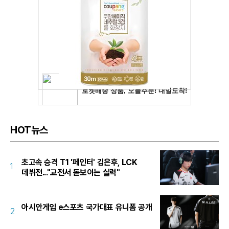
HOT뉴스
초고속 승격 T1 '페인터' 김은후, LCK
1
데뷔전..."교전서 돋보이는 실력"
아시안게임 e스포츠 국가대표 유니폼 공개
2