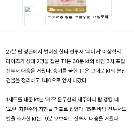
27분 탑 정글에서 벌어진 한타 전투서 '페이커' 이상혁의
라이즈가 상대 2명을 잡은 T1은 30분 kt의 바텀 3차 포탑
전투서 대승을 거뒀다. 승기를 굳힌 T1은 그대로 kt의 본진
건물을 정리하고 1대0으로 앞서 나갔다.
1세트를 내준 kt는 '커즈' 문우찬의 세주아니 탑 갱킹 때
'도란' 최현준의 자헨을 퍼블로 잡았다. 15분 바텀 전투서도
킬을 추가한 kt는 19분 오브젝트 전투서 대승을 거뒀다.