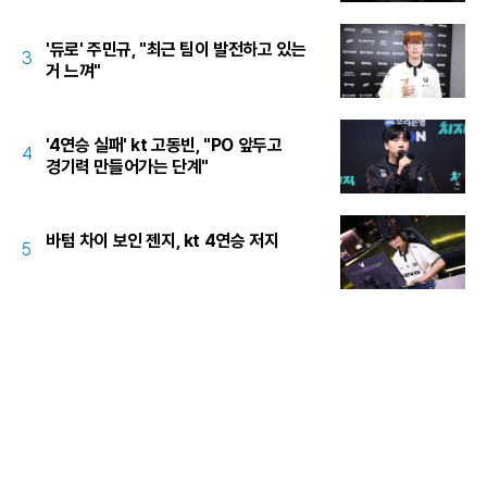
'듀로' 주민규, "최근 팀이 발전하고 있는
3
거 느껴"
'4연승 실패' kt 고동빈, "PO 앞두고
4
경기력 만들어가는 단계"
바텀 차이 보인 젠지, kt 4연승 저지
5