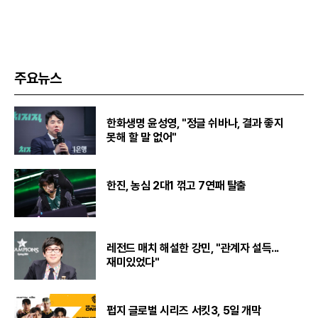
주요뉴스
한화생명 윤성영, "정글 쉬바나, 결과 좋지
못해 할 말 없어"
한진, 농심 2대1 꺾고 7연패 탈출
레전드 매치 해설한 강민, "관계자 설득...
재미있었다"
펍지 글로벌 시리즈 서킷3, 5일 개막