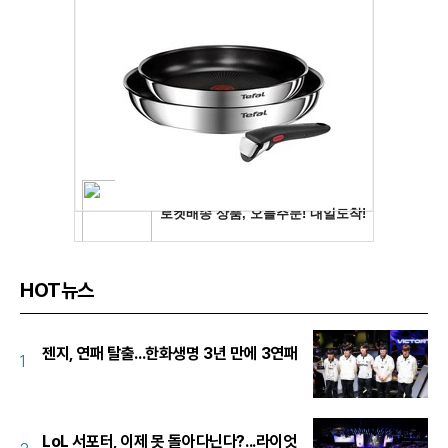
HOT뉴스
젠지, 연패 탈출...한화생명 3년 만에 3연패
1
LoL 서포터, 이제 못 돌아다닌다?...라이엇