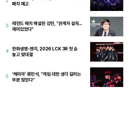
2
패치 예고
레전드 매치 해설한 강민, "관계자 설득...
3
재미있었다"
한화생명-젠지, 2026 LCK 3R 첫 승
4
놓고 맞대결
'케리아' 류민석, "게임 대한 생각 갈리는
5
부분 많았다"