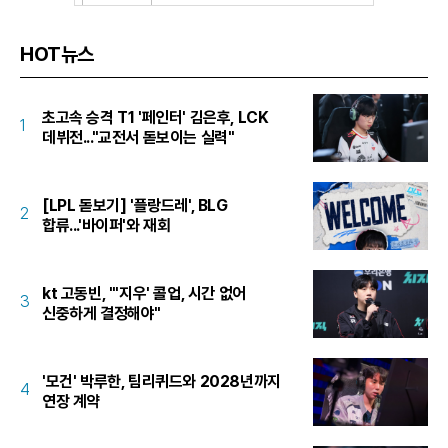
HOT뉴스
초고속 승격 T1 '페인터' 김은후, LCK
1
데뷔전..."교전서 돋보이는 실력"
[LPL 돋보기] '플랑드레', BLG
2
합류...'바이퍼'와 재회
kt 고동빈, "'지우' 콜업, 시간 없어
3
신중하게 결정해야"
'모건' 박루한, 팀리퀴드와 2028년까지
4
연장 계약