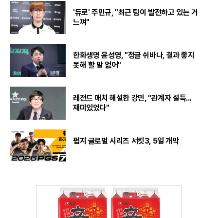
'듀로' 주민규, "최근 팀이 발전하고 있는 거
느껴"
한화생명 윤성영, "정글 쉬바나, 결과 좋지
못해 할 말 없어"
레전드 매치 해설한 강민, "관계자 설득...
재미있었다"
펍지 글로벌 시리즈 서킷3, 5일 개막