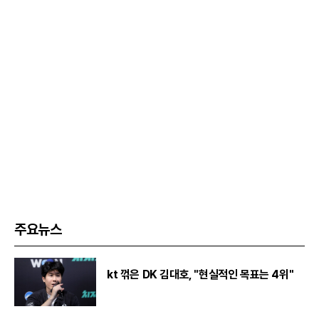
주요뉴스
kt 꺾은 DK 김대호, "현실적인 목표는 4위"