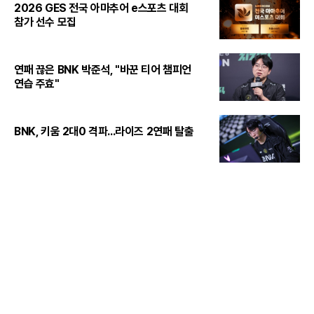
2026 GES 전국 아마추어 e스포츠 대회
참가 선수 모집
연패 끊은 BNK 박준석, "바꾼 티어 챔피언
연습 주효"
BNK, 키움 2대0 격파...라이즈 2연패 탈출