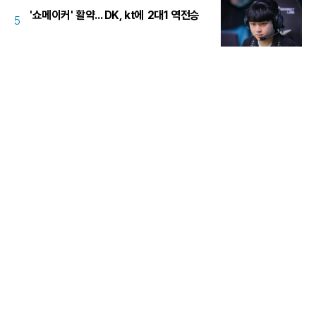
'쇼메이커' 활약... DK, kt에 2대1 역전승
5