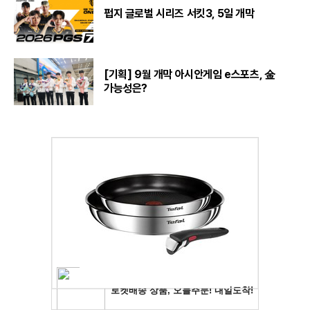
펍지 글로벌 시리즈 서킷3, 5일 개막
[기획] 9월 개막 아시안게임 e스포츠, 金
가능성은?