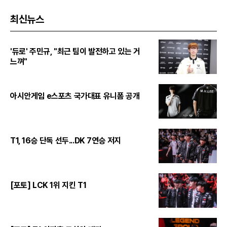
최신뉴스
'듀로' 주민규, "최근 팀이 발전하고 있는 거
느껴"
아시안게임 e스포츠 국가대표 유니폼 공개
T1, 16승 단독 선두...DK 7연승 저지
[포토] LCK 1위 지킨 T1