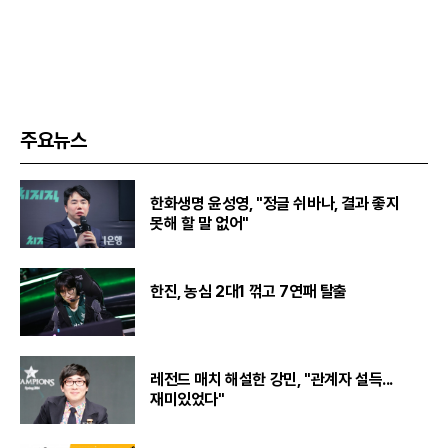
주요뉴스
한화생명 윤성영, "정글 쉬바나, 결과 좋지
못해 할 말 없어"
한진, 농심 2대1 꺾고 7연패 탈출
레전드 매치 해설한 강민, "관계자 설득...
재미있었다"