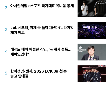
아시안게임 e스포츠 국가대표 유니폼 공개
2
LoL 서포터, 이제 못 돌아다닌다?...라이엇
3
패치 예고
레전드 매치 해설한 강민, "관계자 설득...
4
재미있었다"
한화생명-젠지, 2026 LCK 3R 첫 승
5
놓고 맞대결