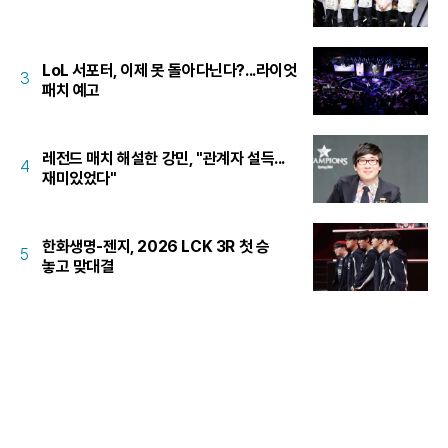
LoL 서포터, 이제 못 돌아다닌다?...라이엇
3
패치 예고
레전드 매치 해설한 강민, "관계자 설득...
4
재미있었다"
한화생명-젠지, 2026 LCK 3R 첫 승
5
놓고 맞대결