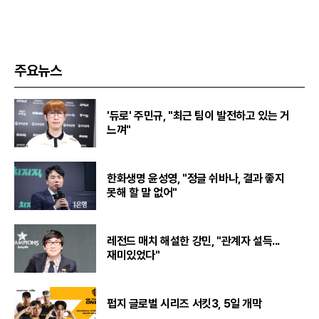
주요뉴스
'듀로' 주민규, "최근 팀이 발전하고 있는 거
느껴"
한화생명 윤성영, "정글 쉬바나, 결과 좋지
못해 할 말 없어"
레전드 매치 해설한 강민, "관계자 설득...
재미있었다"
펍지 글로벌 시리즈 서킷3, 5일 개막