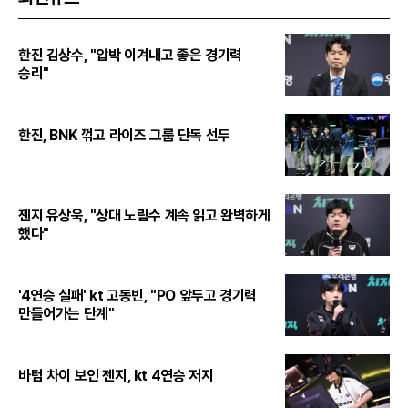
한진 김상수, "압박 이겨내고 좋은 경기력
승리"
한진, BNK 꺾고 라이즈 그룹 단독 선두
젠지 유상욱, "상대 노림수 계속 읽고 완벽하게
했다"
'4연승 실패' kt 고동빈, "PO 앞두고 경기력
만들어가는 단계"
바텀 차이 보인 젠지, kt 4연승 저지