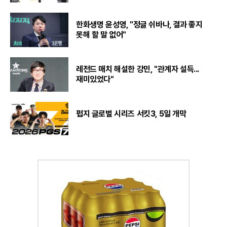
한화생명 윤성영, "정글 쉬바나, 결과 좋지
못해 할 말 없어"
레전드 매치 해설한 강민, "관계자 설득...
재미있었다"
펍지 글로벌 시리즈 서킷3, 5일 개막