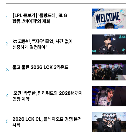
[LPL 돋보기] '플랑드레', BLG
1
합류...'바이퍼'와 재회
kt 고동빈, "'지우' 콜업, 시간 없어
2
신중하게 결정해야"
물고 물린 2026 LCK 3라운드
3
'모건' 박루한, 팀리퀴드와 2028년까지
4
연장 계약
2026 LCK CL, 플레이오프 경쟁 본격
5
시작