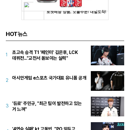
HOT뉴스
초고속 승격 T1 '페인터' 김은후, LCK
1
데뷔전..."교전서 돋보이는 실력"
아시안게임 e스포츠 국가대표 유니폼 공개
2
'듀로' 주민규, "최근 팀이 발전하고 있는
3
거 느껴"
'4연승 실패' kt 고동빈, "PO 앞두고