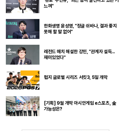
'듀로' 주민규, "최근 팀이 발전하고 있는 거
느껴"
한화생명 윤성영, "정글 쉬바나, 결과 좋지
못해 할 말 없어"
레전드 매치 해설한 강민, "관계자 설득...
재미있었다"
펍지 글로벌 시리즈 서킷3, 5일 개막
[기획] 9월 개막 아시안게임 e스포츠, 金
가능성은?