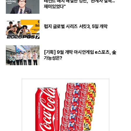
레전드 매치 해설한 강민, "관계자 설득...
재미있었다"
펍지 글로벌 시리즈 서킷3, 5일 개막
[기획] 9월 개막 아시안게임 e스포츠, 金
가능성은?