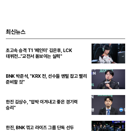
최신뉴스
초고속 승격 T1 '페인터' 김은후, LCK
데뷔전..."교전서 돋보이는 실력"
BNK 박준석, "KRX 전, 선수들 멘털 잡고 빨리
준비할 것"
한진 김상수, "압박 이겨내고 좋은 경기력
승리"
한진, BNK 꺾고 라이즈 그룹 단독 선두