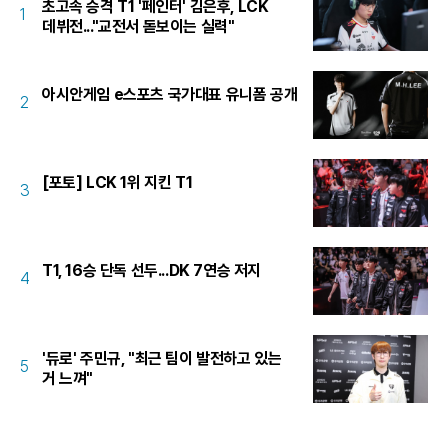
초고속 승격 T1 '페인터' 김은후, LCK
1
데뷔전..."교전서 돋보이는 실력"
아시안게임 e스포츠 국가대표 유니폼 공개
2
[포토] LCK 1위 지킨 T1
3
T1, 16승 단독 선두...DK 7연승 저지
4
'듀로' 주민규, "최근 팀이 발전하고 있는
5
거 느껴"