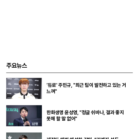
주요뉴스
'듀로' 주민규, "최근 팀이 발전하고 있는 거
느껴"
한화생명 윤성영, "정글 쉬바나, 결과 좋지
못해 할 말 없어"