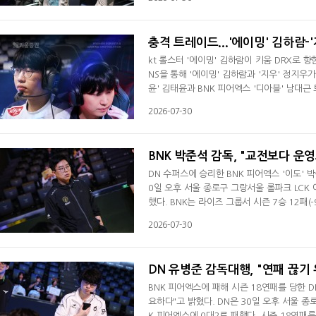
기록했다. 한화생명은 시즌 4패(15승)째를 당
텀 칼날부리 전투서 '시우' 전시우의 올라프가
충격 트레이드...'에이밍' 김하람-
kt 롤스터 '에이밍' 김하람이 키움 DRX로 향한
NS을 통해 '에이밍' 김하람과 '지우' 정지
윤' 김태윤과 BNK 피어엑스 '디아블' 남대근
한 김하람은 최근 팀 불화설에 휩싸이면서 '펜
2026-07-30
합류했지만 '레이지필' 쩐바오민에게 밀린 상태
했다"라며 "로스터에는 곧바로 등록됐
BNK 박준석 감독, "교전보다 운
DN 수퍼스에 승리한 BNK 피어엑스 '이도' 
0일 오후 서울 종로구 그랑서울 롤파크 LCK
했다. BNK는 라이즈 그룹서 시즌 7승 12패
경기했는데 선수들이 긴장할 줄 알았는데 그렇지
2026-07-30
했다. 교전보다는 운영으로 이겼다고 생각한다
쉬었다. 이후 몰아서 스크림을 한꺼번에 했는
DN 유병준 감독대행, "연패 끊기
BNK 피어엑스에 패해 시즌 18연패를 당한 
요하다"고 밝혔다. DN은 30일 오후 서울 종로구 그랑서울 롤파크 LCK 아레나에서 열린 LCK 라이즈 그룹 3라운드서 BN
K 피어엑스에 0대2로 패했다. 시즌 18연패를 