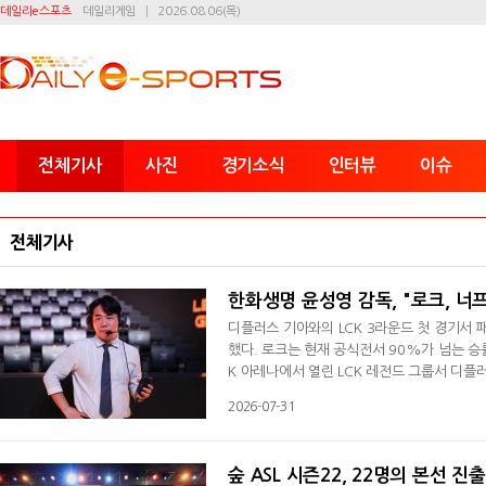
데일리e스포츠
데일리게임
2026.08.06(목)
전체기사
사진
경기소식
인터뷰
이슈
전체기사
한화생명 윤성영 감독, "로크, 너
디플러스 기아와의 LCK 3라운드 첫 경기서 
했다. 로크는 현재 공식전서 90%가 넘는 승
K 아레나에서 열린 LCK 레전드 그룹서 디플
당했다. 윤성영 감독은 경기 후 인터뷰서 "1
2026-07-31
완하면 될 거 같다"고 복기했다. 계속 바뀌는
분이 있었다. 그 부분을 보완해야 한다. 비원
숲 ASL 시즌22, 22명의 본선 진