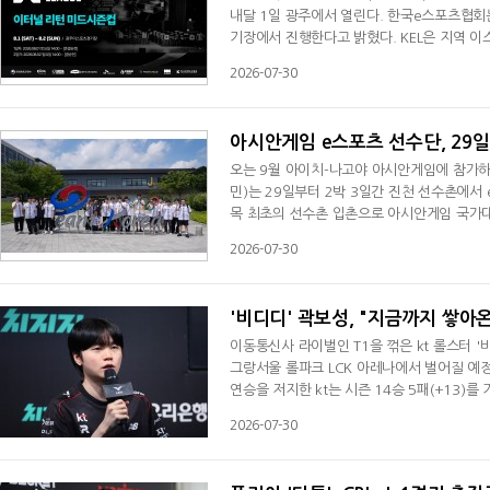
내달 1일 광주에서 열린다. 한국e스포츠협회는
기장에서 진행한다고 밝혔다. KEL은 지역 이
년 차를 맞은 KEL은 선수들에게 실전 경험을
2026-07-30
우르고 있다. 오프라인 경기는 지역 이스포츠 
'미드 시즌 컵'에는 누적된 서킷 포인트 상
아시안게임 e스포츠 선수단, 29일
오는 9월 아이치-나고야 아시안게임에 참가하
민)는 29일부터 2박 3일간 진천 선수촌에서
목 최초의 선수촌 입촌으로 아시안게임 국가대
항저우아시안게임에서 7개 세부 종목으로 처음
2026-07-30
개 세부 종목으로 확대됐다. 이번 입촌 훈련에
모 7, 포켓몬 유나이트, 제5인격) 총 22명의
'비디디' 곽보성, "지금까지 쌓아온
이동통신사 라이벌인 T1을 꺾은 kt 롤스터 '
그랑서울 롤파크 LCK 아레나에서 벌어질 예정인
연승을 저지한 kt는 시즌 14승 5패(+13)를
경기였는데 승리로 3R를 시작해서 정말 좋다"
2026-07-30
이 지날수록 흐트러지는 모습이 좀 나왔다"라
적인 호흡을 보여주고 싶다. 잘해야 할 거 같