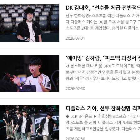
DK 김대호, "선수들 체급 전반적
선두 한화생명e스포츠를 꺾은 디플러스 기아 
다.디플러스 기아는 30일 오후 서울 종로구 
스포츠를 2대1로 제압했다. 승리한 디플러스 기
패(15승)째를 당했다.프랑스 파리서 열린 e스
2026-07-31
기를 승리로 시작해 기분이 너무 좋다"면서 
재미도 좋았다. 2세트가 끝난 뒤 선수들에게 
'에이밍' 김하람, "피드백 과정서 
kt 롤스터를 떠나 키움 DRX로 트레이드된 
로부터 먼저 감정적인 언행을 듣게 됐고 논쟁이 
람과 '지우' 정지우가 트레이드됐다고 밝혔다.
스 '디아블' 남대근 트레이드 이후 두 번째다
2026-07-30
재를 가리기 위함이 아니며, 갑작스러운 소식
말문을 열었다. 이어 "팀이 더 나은 방향으
디플러스 기아, 선두 한화생명 격파
◆ LCK 3라운드 ▶ 한화생명e스포츠 1대2 
명e스포츠 승 vs 패 디플러스 기아 3세트 
츠를 제압하고 5연승을 질주했다. 디플러스 기
레전드 그룹서 선두 한화생명e스포츠를 2대1로
2026-07-30