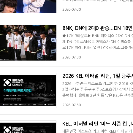
병준 감독대행은 "일단 경기할 때 우리가 주도
2026-07-30
며 "하지만 그 부분을 하지 못했고 좀 소극적
플레이에 큰 영향을 끼쳤다. 유 감독대행은 "
BNK, DN에 2대0 완승...DN 18
◆ LCK 3라운드▶ BNK 피어엑스 2대0 DN 
패 DN 수퍼스BNK 피어엑스가 DN 수퍼스를 
크 LCK 아레나에서 열린 LCK 라이즈 그룹 
12패(-9)를 기록했다. DN은 시즌 18연패를
2026-07-30
바텀 갱킹 때 '덕담' 서대길의 빅토르를 처치
다. 26분 미드 전투서 '랩터' 전어진의 리신 
2026 KEL 이터널 리턴, 1일 
2026 대한민국 이스포츠 리그(이하 2026 
2일 전남광주 동구 광주e스포츠경기장에서 열
출범했다. 올해로 2년 차를 맞은 KEL은 선
일자리 창출까지 아우르고 있다. 오프라인 경기
2026-07-30
된다.이터널 리턴 미드시즌컵에는 누적된 서킷 
대전 오토암즈, GC 부산 스텔라, 성남 ROX는
KEL, 이터널 리턴 '미드 시즌 컵'
대한민국 이스포츠 리그(이하 KEL) 이터널 