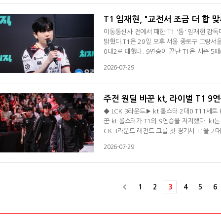
다. 이어 "KeSPA컵서 경기력이 많이 안 좋았
T1 임재현, "교전서 조금 더 합 
이동통신사 전에서 패한 T1 '톰' 임재현 감
밝혔다.T1은 29일 오후 서울 종로구 그랑서울
0대2로 패했다. 9연승이 끝난 T1은 시즌 5
작하게 된 거 같아 너무 죄송스럽다"라며 "우
2026-07-29
에 아쉬움을 드러냈다. 패배 원인에 대해선 
을 때 수정을 잘 못하는 거 같다"면서 "회전
주전 원딜 바꾼 kt, 라이벌 T1 9
◆ LCK 3라운드▶ kt 롤스터 2대0 T11세트 k
꾼 kt 롤스터가 T1의 9연승을 저지했다. k
CK 3라운드 레전드 그룹 첫 경기서 T1을 2대
했다. 반면 T1은 시즌 5패(14승)째를 당했다
2026-07-29
압했다. 1세트 중반까지 난타전을 펼쳤다. 22
만 28분 바텀 정글 전투서 3킬을 기록한 '커즈
1
2
3
4
5
6