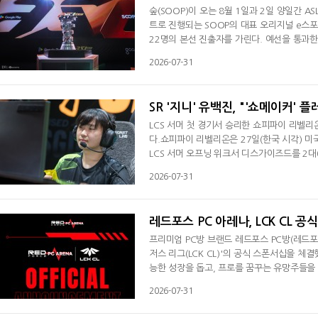
숲(SOOP)이 오는 8월 1일과 2일 양일간 
트로 진행되는 SOOP의 대표 오리지널 e스포
22명의 본선 진출자를 가린다. 예선을 통과
일드카드전에서는 장윤철이 승리하며 16강 직
2026-07-31
강 시드를 획득하며 본선 진출을 확정했다.A
선수들은 대형 이색 무대에서 펼쳐질 결승 진
SR '지니' 유백진, "'쇼메이커' 
LCS 서머 첫 경기서 승리한 쇼피파이 리벨리
다.쇼피파이 리벨리온은 27일(한국 시각) 
LCS 서머 오프닝 위크서 디스가이즈드를 2대
팀의 움직임을 신경 쓰면서 하고 있는데 오늘 
2026-07-31
혔다. 쇼피파이 리벨리온은 서머를 앞두고 서
등에서 활동했던 '제이잘' 트리스탄 스티뎀
레드포스 PC 아레나, LCK CL 공
프리미엄 PC방 브랜드 레드포스 PC방(레드포스
저스 리그(LCK CL)'의 공식 스폰서십을 체
능한 성장을 돕고, 프로를 꿈꾸는 유망주들을
스 PC방은 최근 발로란트 챌린저스 코리아 공
2026-07-31
생태계의 핵심 파트너로 확고히 자리매김하게
펼칠 수 있도록 돕는 것은 e스포츠 산업과 PC