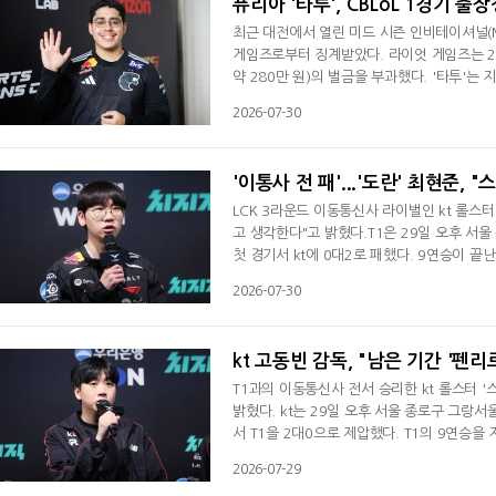
퓨리아 '타투', CBLoL 1경기 출
최근 대전에서 열린 미드 시즌 인비테이셔널(M
게임즈로부터 징계받았다. 라이엇 게임즈는 29일
약 280만 원)의 벌금을 부과했다. '타투'는 
해 외부인과 전략 논의를 한 것으로 알려졌다.
2026-07-30
퓨리아 코치인 '루크즈' 루카스 유디 히가시는
인 '툿츠' 아르투르 페이쇼투는 자신의 SNS
'이통사 전 패'...'도란' 최현준,
LCK 3라운드 이동통신사 라이벌인 kt 롤스터
고 생각한다"고 밝혔다.T1은 29일 오후 서울
첫 경기서 kt에 0대2로 패했다. 9연승이 끝
가 순조롭지 못하게 진행됐다. 팀원들과도 게임
2026-07-30
며 "오늘도 최근에 졌던 경기 양상과 비슷했
떨어졌고 경기력에 많은 지장이 있었다"며
kt 고동빈 감독, "남은 기간 '펜리
T1과의 이동통신사 전서 승리한 kt 롤스터 
밝혔다. kt는 29일 오후 서울 종로구 그랑서
서 T1을 2대0으로 제압했다. T1의 9연승을 저
를 당했다.고동빈 감독은 "3라운드 첫 경기 
2026-07-29
다"라며 "중간중간 전투가 많았지만 우리 선수