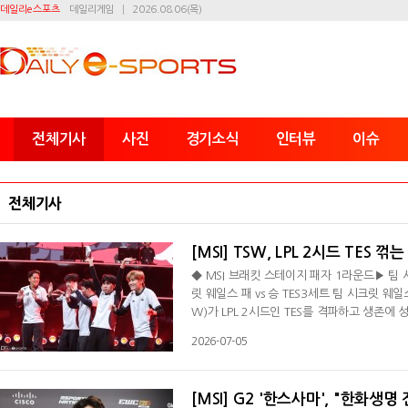
데일리e스포츠
데일리게임
2026.08.06(목)
전체기사
사진
경기소식
인터뷰
이슈
전체기사
[MSI] TSW, LPL 2시드 TES 
◆ MSI 브래킷 스테이지 패자 1라운드▶ 팀 시
릿 웨일스 패 vs 승 TES3세트 팀 시크릿 웨일스
W)가 LPL 2시드인 TES를 격파하고 생존에
서 열린 미드 시즌 인비테이셔널(MSI) 브래
2026-07-05
TES는 충격패를 당하며 탈락의 고배를 마쳤다.
이스를 솔로킬로 잡은 TSW는 대지 드래곤 전
[MSI] G2 '한스사마', "한화생