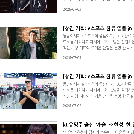
엑스포로 DDC 대전 컨벤션센터에서 열린 미드
2026-07-03
팀 시크렛 웨일스를 3대0으로 제압했다. 한화
드 전투서 이득을 챙긴 한화생명은 18분 상대
동남아시아 e스포츠의 중심이자, 'LCK 한류
드쇼를 개최하고 아시아 1호 PC방을 설립하는
적인 시청 지표와 뜨거운 팬덤은 분명 한국 
파문과 비즈니스 모델 부재로 인해 현지 자체 
2026-07-03
스포츠는 창간 18주년 기획을 통해 베트남 
국 e스포츠가 나아가야 할 올바른 글로벌 확
동남아시아 e스포츠의 중심이자, 'LCK 한류
드쇼를 개최하고 아시아 1호 PC방을 설립하는
적인 시청 지표와 뜨거운 팬덤은 분명 한국 
파문과 비즈니스 모델 부재로 인해 현지 자체 
2026-07-02
스포츠는 창간 18주년 기획을 통해 베트남 
국 e스포츠가 나아가야 할 올바른 글로벌 확
kt 유망주 출신 '캐슬' 조현성, 한
'캐슬' 조현성이 갑자기 소속팀 라이온을 떠났