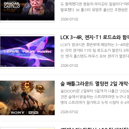
도 함께했다면 영원히 라이온의 일원이다"라며
발표했다. kt 롤스터 유망주 출신인 조현성은 
다. 1군 입성 가능성이 높아 보였지만 kt에
2026-07-02
레시브(해체), 디스가이즈드에서 선수 생활을
편 라이온은 미드 시즌 인비테이셔널(MSI) 브
LCK 3~4R, 젠지-T1 로드쇼와 함
LCK가 정규시즌 후반부에 해당하는 3~4라운드
는 각각 젠지와 T1의 팀 로드쇼가 열린다.3라
인 ‘젠지 홈스탠드-하우스 오브 젠지’가 열린
이번 젠지 홈스탠드에서는 오래도록 라이벌 관
2026-07-02
러스 기아와의 매치업이 이어진다.3라운드 종료
올해 두 번째로 진행하는 LCK 팀 로드쇼 ‘T1
숲 배틀그라운드 멸망전 2일 개막
숲(SOOP)은 2일부터 5일까지 나흘간 '20
전은 숲에서 방송하는 스트리머라면 누구나 참여
명의 스트리머가 참가하고 누적 시청자 수 4억
함께 FPS 종목인 배틀그라운드로 진행되며 총상
2026-07-02
카테고리 인기 스트리머를 비롯해 총 128명이
본 경기는 7월 2일부터 5일까지 나흘간 매일