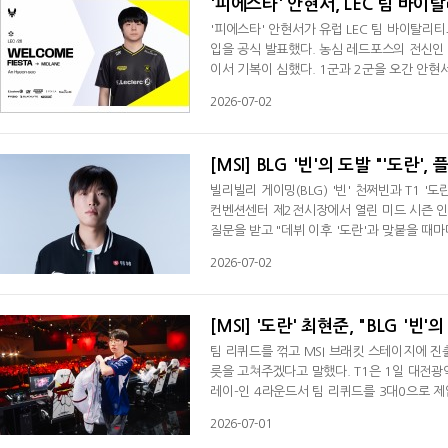
'피에스타' 안현서, LEC 팀 바이
'피에스타' 안현서가 유럽 LEC 팀 바이탈리티
입을 공식 발표했다. 농심 레드포스의 전신인
이서 기복이 심했다. 1군과 2군을 오간 안현
다. 팀 바이탈리티는 LEC 스프링 정규시즌서
2026-07-02
츠X에 0대3으로 패해 탈락했다. 1군서 미드를
리크 주코브레움은 "팀에 잘 맞는 선수로 생
[MSI] BLG '빈'의 도발 "'도란
빌리빌리 게이밍(BLG) '빈' 천쩌빈과 T1 '
컨벤션센터 제2전시장에서 열린 미드 시즌 인비
질문을 받고 "데뷔 이후 '도란'과 맞붙을 때마
명했다. 지난 3월 LPL 스플릿1서 우승을 차
2026-07-02
인이다. 이번 퍼스트 스탠드에서 만나게 된다면
'도란'으로 바꿨다. '도란' 최현준은
[MSI] '도란' 최현준, "BLG '빈
팀 리퀴드를 꺾고 MSI 브래킷 스테이지에 진출한
릇을 고쳐주겠다고 말했다. T1은 1일 대전광
레이-인 4라운드서 팀 리퀴드를 3대0으로 제
서 "경쟁이 치열했다. 쉽게 올라갈 수 있을까
2026-07-01
것에 대해선) 아쉬운 경기도 많았다. 팀원들