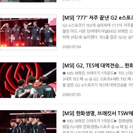
독은 경기 후 인터뷰서 8년 만에 MSI에 진출한
큰 격차가 있다고 생각한다"라며 "제 기준으
[MSI] '777' 저주 끝낸 G2 e스포
G2 e스포츠가 TES에 승리하며 777의 저주
열린 미드 시즌 인비테이셔널(MSI) 브래킷 
하며 3대2로 승리했다. TES를 잡은 G2는 
4년 중국 청두에서 열린 MSI 이후 777일만에
2026-07-04
LG) 3번, TES를 만났지만 한 번도 승리하지
3대0으로 승리했었다.대전=김용우 기자 (kenzi
[MSI] G2, TES에 대역전승...
◆ MSI 브래킷 스테이지 1라운드▶ TES 2대3 
3세트 TES 패 vs 승 G2 스포츠4세트 TES 
을 받은 G2 e스포츠가 TES에 대역전승을 거
엑스포로 DDC 대전 컨벤션센터에서 열린 미
2026-07-03
나머지 3세트를 따내는 저력을 발휘하며 3대2
할 예정이다. 1, 2세트서 패한 G2는 3세트 
[MSI] 한화생명, 브래킷서 TSW에
◆ MSI 브래킷 스테이지 1라운드▶ 한화생명
웨일스2세트 한화생명e스포츠 승 vs 패 팀 
포츠가 LCP 대표 팀 시크릿 웨일스를 꺾고 