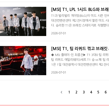
다. "3대0으로 승리했지만 앞으로 더 힘든 경
[MSI] T1, LPL 1시드 BLG와
T1과 빌리빌리 게이밍(BLG)이 미드 시즌 인
대전컨벤션센터 제2전시장에서 열린 미드 시즌
다. 승리한 T1은 브래킷 스테이지로 직행했다.
1과 스플릿2, 퍼스트 스탠드서 우승을 차지했다
2026-07-01
LCK 1시드인 한화생명e스포츠는 LCP 대표인
아를 상대한다. G2 e스포츠는 LPL 2시드인 
[MSI] T1, 팀 리퀴드 꺾고 브래
◆ MSI 플레이-인 최종전▶ T1 3대0 팀 리퀴
팀 리퀴드 에일리웨이3세트 T1 승 vs 패 팀
1은 1일 대전광역시 대전컨벤션센터 제2전시장
를 3대0으로 제압했다. 승리한 T1은 브래킷
2026-07-01
전투서 이득을 챙긴 T1은 탑에서는 '도란' 
물러서지 않았다. 전령 전투서 이득을 챙긴 것
1
2
3
4
5
6