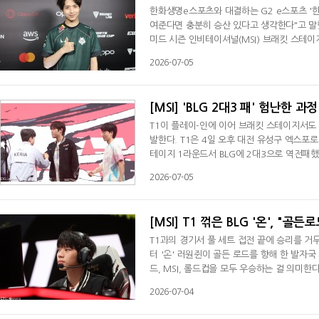
한화생명e스포츠와 대결하는 G2 e스포츠 '한
여준다면 충분히 승산 있다고 생각한다"고 말
미드 시즌 인비테이셔널(MSI) 브래킷 스테
3대2로 승리했다.TES를 잡은 G2는 승자 
2026-07-05
서 4년 연속 MSI 참가 소감에 대해 "정말 
한다. 이번 대회를 준비하면서 정말 많은 걸
[MSI] 'BLG 2대3 패' 험난한 과
T1이 플레이-인에 이어 브래킷 스테이지서도
발한다. T1은 4일 오후 대전 유성구 엑스포로
테이지 1라운드서 BLG에 2대3으로 역전패했
날 T1은 1대2로 뒤진 4세트서 '페이즈' 김
2026-07-05
지만 마지막 5세트서 신들린 밴픽을 선보인 B
건 아니다. 승자 2라운드 패자와 3라운드 진
[MSI] T1 꺾은 BLG '온', "
T1과의 경기서 풀 세트 접전 끝에 승리를 거두
터 '온' 러원쥔이 골든 로드를 향해 한 발자국
드, MSI, 롤드컵을 모두 우승하는 걸 의미한
미드 시즌 인비테이셔널(MSI) 브래킷 스테이지
2026-07-04
서 라이온을 상대한다. 이날 5세트서 세라핀으
미가 있는지 묻자 "오늘 승리를 통해 '골든 로