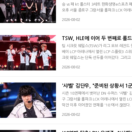
승 vs 패 kt 롤스터 3세트 한화생명e스포츠 패
오후 서울 종로구 그랑서울 롤파크 LCK 아레
다. 승리한 kt는 3연승과 함께 시즌 15승 
2026-08-02
2경기를 모두 내줬다. 시즌 15승 5패(+19
텀 정글서 '카나비' 서진혁의 스카너를 끊은 k
TSW, HLE에 이어 두 번째로 롤
팀 시크릿 웨일스(TSW)가 리그 오브 레전드
베이 LCP 아레나에서 열린 LCP 스플릿3 스
크릿 웨일스는 단독 선두를 이어갔다. 그리고
에서 열린 미드 시즌 인비테이셔널(MSI)서 중
2026-08-02
릿2서 우승을 차지했다. 팀 시크릿 웨일스는 
관없이 챔피언십 포인트 3위 안을 확정 지으
'샤벨' 김단우, "준비된 상황서 1
시즌 18연패에서 벗어난 DN 수퍼스 '샤벨' 
구 그랑서울 롤파크 LCK 아레나에서 열린 LC
막전 이후 이어졌던 연패를 '18'에서 끊었다. 시
이날 POM에 선정된 김단우는 "오늘 경기 꼭
2026-08-02
조금 아쉽지만 그래도 뿌듯하다"며 승리 소감을
성적이 안 좋게 나오다 보니 개인적으로 걱정