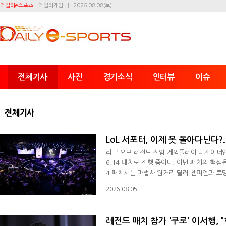
데일리e스포츠
데일리게임
2026.08.08(토)
전체기사
사진
경기소식
인터뷰
이슈
전체기사
LoL 서포터, 이제 못 돌아다닌다?
리그 오브 레전드 선임 게임플레이 디자이너인 라
6.14 패치로 진행 중이다. 이번 패치의 핵심
4 패치서는 마법사 원거리 딜러 챔피언과 로
동해서 탑 라이너를 괴롭히는 플레이를 자주 보
2026-08-05
귀찮다. 왜냐하면 메이지 원거리 딜러 챔피언
비재하다"라며 "연습 과정 등 그런 부분서
레전드 매치 참가 '쿠로' 이서행, 