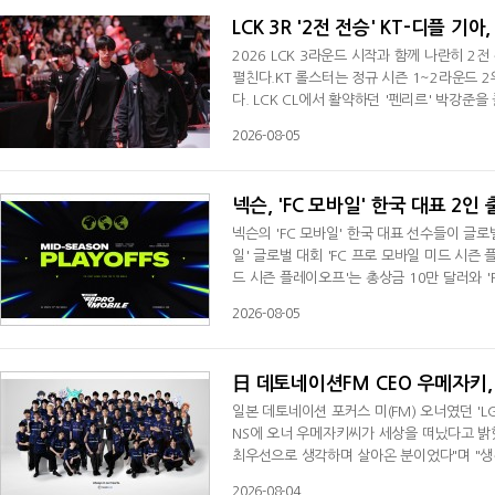
LCK 3R '2전 전승' KT-디플 기
2026 LCK 3라운드 시작과 함께 나란히 2
펼친다.KT 롤스터는 정규 시즌 1~2라운드 2
다. LCK CL에서 활약하던 '펜리르' 박강준
KT 롤스터는 박강준을 선발로 내세워 상위 두
2026-08-05
언 한화생명e스포츠를 2대1로 꺾은 뒤 LCK
CK에서도 이어가면서 레전드 그룹 순위 경쟁
넥슨, 'FC 모바일' 한국 대표 2
넥슨의 'FC 모바일' 한국 대표 선수들이 글로
일' 글로벌 대회 'FC 프로 모바일 미드 시즌
드 시즌 플레이오프'는 총상금 10만 달러와 '
6일부터 9일까지 태국 방콕에서 열리며, 전 
2026-08-05
조별리그를 치른 뒤 8강 토너먼트로 우승자를
라자(DDP)에서 열리는 'FC 프로 모바일 월드
日 데토네이션FM CEO 우메자키, 
일본 데토네이션 포커스 미(FM) 오너였던 'L
NS에 오너 우메자키씨가 세상을 떠났다고 밝
최우선으로 생각하며 살아온 분이었다"며 "생
2012년 리그 오브 레전드(LoL)로 팀을 만
2026-08-04