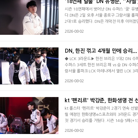
'18연패 탈출' DN 유병준, "'샤벨
시즌 18연패에서 벗어난 DN 수퍼스 '꿍' 
다.DN은 2일 오후 서울 종로구 그랑서울 롤
2대1로 승리했다. DN은 개막전 이후 이어졌던 
졌다. 시즌 6승 14패(-10).DN 유병준 감
2026-08-02
다"라며 "다행히 연패는 끊었지만 앞으로 경기
다"며 18연패서 벗어난 소감을 전했다. 디플
DN, 한진 꺾고 4개월 만에 승리..
◆ LCK 3라운드▶ 한진 브리온 1대2 DN 수퍼
수퍼스 3세트 한진 브리온 패 vs 승 DN 수
랑서울 롤파크 LCK 아레나에서 열린 LCK 
이후 이어졌던 연패를 '18'에서 끊었다. 시즌 2
2026-08-02
기선을 제압했다. 1세트 초반 탑 칼날부리 전
투서 상대 3명을 정리한 DN은 바론 버프를 두
kt '펜리르' 박강준, 한화생명 전 
kt 롤스터 '펜리르' 박강준이 2경기 연속 선
릴 예정인 한화생명e스포츠와의 3라운드 경기서
첫 경기서 승리를 거뒀다. 시즌 14승 5패(+1
김하람을 키움 DRX로 보내고 '지우' 정지우
2026-08-02
kt는 박강준과 함께 '퍼펙트' 이승민, '커즈'