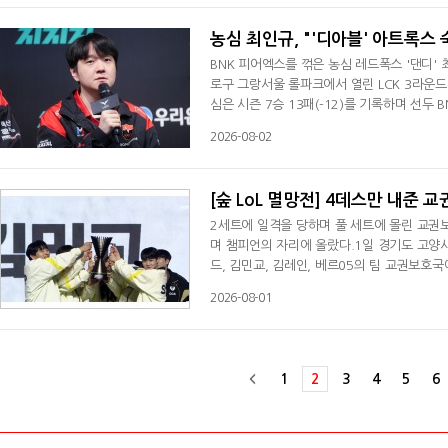
농심 최인규, "'디아블' 아트록스
BNK 피어엑스를 꺾은 농심 레드폭스 '댄디'
로구 그랑서울 롤파크에서 열린 LCK 3라운드
심은 시즌 7승 13패(-12)를 기록하며 선두
를 꺼내든 배경에 관해 "스크림서 자주 연습했
2026-08-02
했었고 이번에 좋은 기회가 온 거 같아서 선택
때 다음 밴픽 구도가 좋을 거 같다는 느낌이
[숲 LoL 멸망전] 4데스만 내준
2세트에 일격을 당하며 풀 세트에 몰린 교권
며 챔피언의 자리에 올랐다.1일 경기도 고양시의
드, 김민교, 김레인, 베르05의 팀 교권보호국
3세트, 하단 지역 합류전 상황서 고점폭발의
2026-08-01
역 교전서 코르키를 잡으며 따라 붙었다. 고
쓰러뜨리고 남은 유충 1개를 잡아 유리한 상
1
2
3
4
5
6