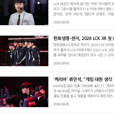
LCK 레전드 매치에 참가한 '쿠로' 이서행이
로구 그랑서울 롤파크 LCK 아레나에서 열린 L
윤하운, '인섹' 최인석, '캡틴잭' 강형우, 
LoL 챔피언스 BGM이 등장했고, 대회 초창
2026-08-05
다. 이서행은 "오랜만에 옛날에 같이 뛰었던 
못 이긴 게 좀 아쉽다. 며칠간 영상 찍고
한화생명-젠지, 2026 LCK 3R 
한화생명e스포츠와 젠지가 2026 LCK 3라
로구 롤파크 LCK 아레나에서 2026 LCK 3
를 보여줄 것으로 예상된다.정규 시즌 1~2라
KT 롤스터를 상대로 모두 풀세트 접전 끝에 패
2026-08-05
진출 자격을 유지하기 위해서는 LCK 플레이
다. 젠지 역시 3라운드 1주 차에 T1과 디
'케리아' 류민석, "게임 대한 생각
KeSPA컵 결승 진출 가능성을 높인 T1 '케
진 KeSPA컵 파이널 스테이지 2라운드서 한
결승 진출을 놓고 맞붙을 예정이다.류민석은 
다"면서 "(경기 기복이 심하다는 질문에는) 
2026-08-05
게임에 대한 생각이 갈리는 부분이 많았다. 뭔
CK 인터뷰서 선수 간의 콜이 갈린다고 말한 