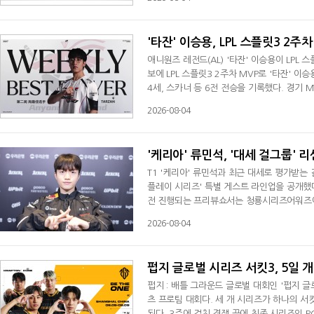
는 데 일조했다. 2021년 일본 커뮤니티인
팀의 영역을 넓혔고 발로란트 팀은 현재 VCT
'타잔' 이승용, LPL 스플릿3 2주
애니원즈 레전드(AL) '타잔' 이승용이 LPL 스
보에 LPL 스플릿3 2주차 MVP로 '타잔' 
4세, 스카너 등 6전 전승을 기록했다. 경기 M
주간 베스트5서도 인빅터스 게이밍(IG) '더샤이'
2026-08-04
원쥔과 함께 들어갔다. 한편 AL은 LPL 스플릿
고 있다.
'케리아' 류민석, '대세 걸그룹' 
T1 '케리아' 류민석과 최근 대세로 평가받는 
플레이 시리즈' 특별 게스트 라인업을 공개했다
전 진행되는 프리뷰쇼서는 청룡시리즈어워즈에
스’의 김채연이 게스트로 출격한다. 9일 열
2026-08-04
센느 리더가 출격한다. 아틀레티코 마드리드서
하는 걸로 알려진 상태다. 평소 맨체스터 시
펍지 글로벌 시리즈 서킷3, 5일 
펍지 : 배틀 그라운드 글로벌 대회인 '펍지 글
츠 프로팀 대회다. 세 개 시리즈가 하나의 서
된다. 3주에 걸친 경쟁 끝에 최종 시리즈인 