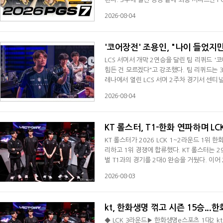
버투스 프로, 나투스 빈체레, 팀 팔콘스), 17
2026-08-04
지역 리그를 통해 경쟁력을 입증한 프로팀들이 
응을 마친 팀들의 경쟁도 이어진다.PGS
'코어장전' 조용인, "나이 들었지
LCS 서머서 개막 2연승을 달린 팀 리퀴드 '
힘든 건 모르겠다"고 강조했다. 팀 리퀴드는
레나에서 열린 LCS 서머 2주차 경기서 센티
두로 올라섰다. 조용인은 경기 후 인터뷰서 "
2026-08-04
소감을 전했다. 최근 대전에서 열린 미드 시즌
"우리가 더 잘할 수 있었기 때문이다. 그
KT 롤스터, T1-한화 연파하며 LC
KT 롤스터가 2026 LCK 1~2라운드 1위
리하고 1위 경쟁에 합류했다. KT 롤스터는 2
벌 T1과의 경기를 2대0 완승을 거뒀다. 이
으로 마무리했다. 3라운드 1주 차 마지막 경
2026-08-03
가 1세트를 36대12의 킬 스코어로 가져가자
황에서 진행된 3세트에서는 KT 롤스터가 바
kt, 한화생명 꺾고 시즌 15승...
◆ LCK 3라운드▶ 한화생명e스포츠 1대2 k