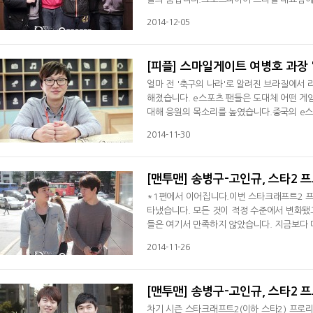
그랜드파이널이 한국에서 열린다는 이야기를 
2014-12-05
[피플] 스마일게이트 여병호 과장 
얼마 전 '축구의 나라'로 알려진 브라질에서 
해졌습니다. e스포츠 팬들은 도대체 어떤 게
대해 응원의 목소리를 높였습니다.중국의 e
운 국산 게임. 그 주인공은 바로 스마일게이트
2014-11-30
[맨투맨] 송병구-고인규, 스타2
*1편에서 이어집니다.이번 스타크래프트2 프
타냈습니다. 모든 것이 적정 수준에서 변화됐
들은 여기서 만족하지 않았습니다. 지금보다 
통된 생각을 가지고 있었는데요. 1편에서 선
2014-11-26
[맨투맨] 송병구-고인규, 스타2
차기 시즌 스타크래프트2(이하 스타2) 프로리