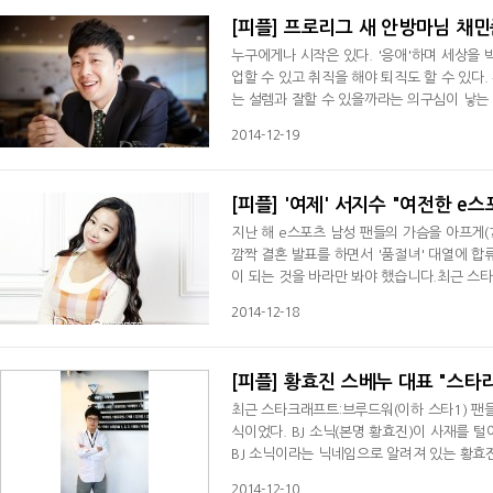
[피플] 프로리그 새 안방마님 채민준
누구에게나 시작은 있다. '응애'하며 세상을 
업할 수 있고 취직을 해야 퇴직도 할 수 있다
는 설렘과 잘할 수 있을까라는 의구심이 낳는
2015 시즌을 맞아 부담과 설렘이라는 두 가
2014-12-19
[피플] '여제' 서지수 "여전한 e
지난 해 e스포츠 남성 팬들의 가슴을 아프게(
깜짝 결혼 발표를 하면서 '품절녀' 대열에 합
이 되는 것을 바라만 봐야 했습니다.최근 스
도 스타1 리그가 열린다는 소식이 전해지면서
2014-12-18
[피플] 황효진 스베누 대표 "스타리
최근 스타크래프트:브루드워(이하 스타1) 팬
식이었다. BJ 소닉(본명 황효진)이 사재를 
BJ 소닉이라는 닉네임으로 알려져 있는 황효진
타리그의 이름으로 스타1 공식 리그가 끝난 2
2014-12-10