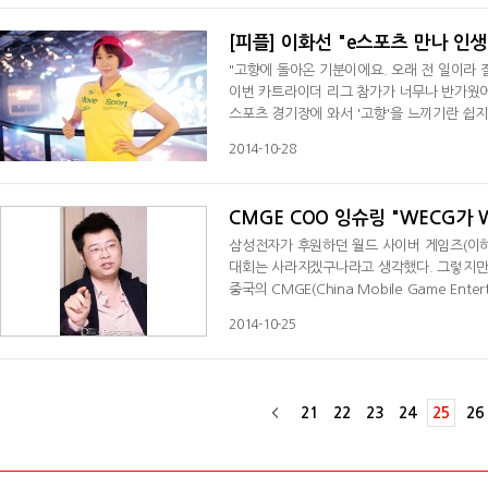
[피플] 이화선 "e스포츠 만나 인
"고향에 돌아온 기분이에요. 오래 전 일이라 
이번 카트라이더 리그 참가가 너무나 반가웠어
스포츠 경기장에 와서 '고향'을 느끼기란 쉽지
이죠. 하지만 그 주인공이 이화선이라면 이야
2014-10-28
CMGE COO 잉슈링 "WECG가 
삼성전자가 후원하던 월드 사이버 게임즈(이하
대회는 사라지겠구나라고 생각했다. 그렇지만 
중국의 CMGE(China Mobile Game E
면서 월드 e스포츠 챔피언십 게임즈(WECG)
2014-10-25
는 가운
21
22
23
24
25
26