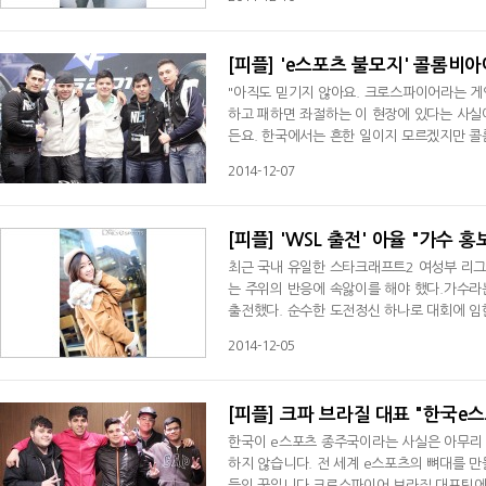
[피플] 'e스포츠 불모지' 콜롬비
"아직도 믿기지 않아요. 크로스파이어라는 게
하고 패하면 좌절하는 이 현장에 있다는 사실
든요. 한국에서는 흔한 일이지 모르겠지만 콜
서 온 다섯명의 청년들은 크로스파이어 스타즈(
2014-12-07
[피플] 'WSL 출전' 아율 "가수 
최근 국내 유일한 스타크래프트2 여성부 리그
는 주위의 반응에 속앓이를 해야 했다.가수라
출전했다. 순수한 도전정신 하나로 대회에 임한
전에서 실력 차이를 보이며 탈락했지만 목표로
2014-12-05
다."솔직히 대회에 참가한다고 했을 때 반대가
출전한다고 기사까지 나온 뒤에는 부담감이 
[피플] 크파 브라질 대표 "한국e
한국이 e스포츠 종주국이라는 사실은 아무리 
하지 않습니다. 전 세계 e스포츠의 뼈대를 
들의 꿈입니다.크로스파이어 브라질 대표팀에게도