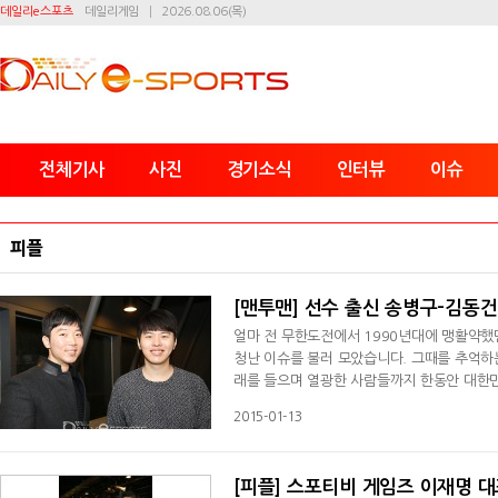
데일리e스포츠
데일리게임
2026.08.06(목)
전체기사
사진
경기소식
인터뷰
이슈
피플
[맨투맨] 선수 출신 송병구-김동
얼마 전 무한도전에서 1990년대에 맹활약했던
청난 이슈를 불러 모았습니다. 그때를 추억하
래를 들으며 열광한 사람들까지 한동안 대한민
과거에 활약했던 선수들이 하나 둘 돌아오면서
2015-01-13
[피플] 스포티비 게임즈 이재명 대표