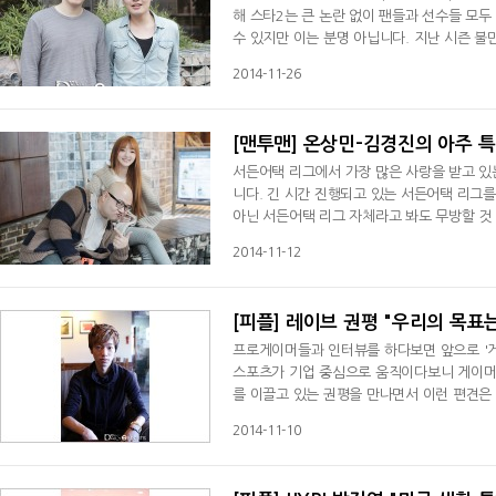
해 스타2는 큰 논란 없이 팬들과 선수들 모
수 있지만 이는 분명 아닙니다. 지난 시즌 
러내지 않고 있습니다. 아마도 많은 사람들의
2014-11-26
[맨투맨] 온상민-김경진의 아주 
서든어택 리그에서 가장 많은 사랑을 받고 있는
니다. 긴 시간 진행되고 있는 서든어택 리그
아닌 서든어택 리그 자체라고 봐도 무방할 것
녀'들이 많습니다. 오해하지는 마세요. 온상
2014-11-12
[피플] 레이브 권평 "우리의 목표는
프로게이머들과 인터뷰를 하다보면 앞으로 '게
스포츠가 기업 중심으로 움직이다보니 게이머들
를 이끌고 있는 권평을 만나면서 이런 편견은 
2014-11-10