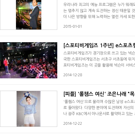
우리나라 최고의 예능 프로그램은 누가 뭐래도
는 멈추지 않고 계속 도전하는 정신 때문일 
더 나은 방향을 위해 노력하는 열린 자세 또한
름만은 아닙니다. 한 분야에서 새로운 도전을
2015-01-01
[스포티비게임즈 1주년] e스포츠형
스포티비게임즈가 경기장으로 쓰고 있는 넥슨 
국한 스포티비게임즈는 서초구 서초동에 위치
포티비게임즈는 이 곳을 활용해 넥슨이 서비스
나는 서울에서 가장 교통이 편리하다는 강남
2014-12-28
[피플] '롤챔스 여신' 조은나래 "
'롤챔스 여신'으로 불리며 수많은 남성 e스
로 돌아왔다. 다양한 분야에 도전하며 자신의
나 광주 KBC에서 아나운서로 활약하고 있는
래는 자신이 진행하는 프로그램 중 퀴즈쇼인 
2014-12-22