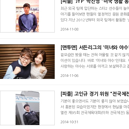
[피플] 'JYP' 박진영 "미국 생활
최근 외국 팀에 입단하는 스타2 선수들이 늘어
야기를 들어보면 팬들의 열정적인 응원 문화를
있다.지난 2012년부터 외국 팀에서 활동한 
서 열린 많은 대회를 참가했다. 대부분 사람들
2014-11-08
[맨투맨] 서든리그의 '미녀와 야수
겉모습만 봤을 때는 전혀 어울릴 것 같지 않
이션이 있습니다. 바로 '미녀와 야수'인데요
사랑하는 야수는 서로를 아끼고 보살펴주고 
을 듯 하지만 누구보다 잘 어울리며 팬들에게
2014-11-06
[피플] 고인규 경기 위원 "전국체
기분이 좋으면서도 기분이 좋지 않아 보였습
서 흥분된 모습이었지만 현장에서 현실을 마
열린 제95회 전국체육대회(이하 전국체전) 동
참석한 고인규는 하루에도 몇 번이나 기분이 
2014-10-31