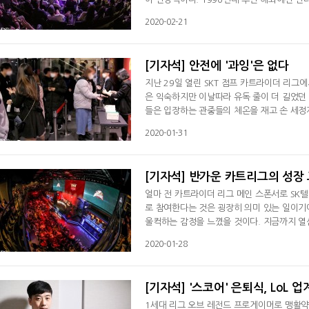
C방'이 등장해 사용자들이 함께 게임을 하며 
2020-02-21
체계화 시키는 데 견인차 역할을 했다. 그리고
방은 e스포츠인들에게 친숙할 수밖에 없
[기자석] 안전에 '과잉'은 없다
지난 29일 열린 SKT 점프 카트라이더 리그
은 익숙하지만 이날따라 유독 줄이 더 길었던 것
들은 입장하는 관중들의 체온을 재고 손 세정
를 만지작거리면서도 코와 입을 가린 채 묵묵
2020-01-31
마스크를 벗지 않았다. 중국에서 시작된 신종 코로나바이러스 감염은 이제 한국을 위협하고 있다. 30일 기준, 전세계적
으로 7,800여명의 환자가 발생했고
[기자석] 반가운 카트리그의 성장
얼마 전 카트라이더 리그 메인 스폰서로 SK텔
로 참여한다는 것은 굉장히 의미 있는 일이기
울컥하는 감정을 느꼈을 것이다. 지금까지 열심
반기부터 심상치 않은 조짐을 보였던 카트라이
2020-01-28
팬들로 넘쳐났고 10년 만에 야외 결승에서 무
누적 시청자수 47만 명을 기록하며 초고의 
[기자석] '스코어' 은퇴식, LoL 
1세대 리그 오브 레전드 프로게이머로 맹활약