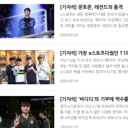
[기자석] 문호준, 레전드의 품격
e스포츠는 모든 종목마다 대표 선수가 있습니
고 리그 오브 레전드는 '페이커' 이상혁이 
의 자리를 지키는 문호준이 '레전드'로 등극
다. 그 선수의 행동과 발언 하나에 많은 팬들
2020-03-26
닐 겁니다. 초등학생이었던 그는 이제 어엿한
리그 인기가 높아지면서 문호준은 공중파
[기자석] 가장 e스포츠다웠던 T
지난 10일 T1의 미드 라이너 '페이커' 이
부는 저처럼 돈 많은 사람들이 많이 하면 됩
e스포츠 팬들 사이에서 회자가 되기도 했지만 
와 구호 활동에 필요한 기부금을 모으는 활동
2020-03-19
T1의 릴레이 스트리밍은 12일 오후 2시부터
르도 로페즈 페레즈가 포문을 연 개인 방송은
[기자석] '비디디'의 기부에 박수
젠지 e스포츠가 지난 27일 아프리카 프릭스와
를 치른 지 몇 분 되지 않은 시점에 젠지의 미드 라이너 '비디
뷔 4주년을 의미있게 보내고자 코로나19 모금
팬들이 불러주시즌 생일 축하 노래를 데뷔 이
2020-02-28