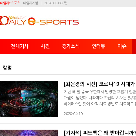
데일리e스포츠
데일리게임
2026.08.06(목)
전체기사
사진
경기소식
인터뷰
이슈
칼럼
[최은경의 시선] 코로나19 시대가
지난 해 말 중국 우한에서 발병한 호흡기 질환인
개월이 넘었다. 나라마다 확산의 시차는 있지만
바이러스인 탓에 아직 치료 방법도 치료약도 
사회적 거리두기를 강제하고 있다. 사실 신종
2020-04-10
013년 살인진드기, 2014년 에볼라 바이러스
치, 경제, 문화, 관광, 제조, 무역, 종교, 교육
[기자석] 피드백은 왜 받아갑니까