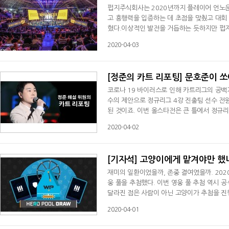
펍지주식회사는 2020년까지 플레이어 언노운
고 흥행력을 입증하는 데 초점을 맞췄고 대회
혔다.이상적인 발전을 거듭하는 듯하지만 펍지
지 않고 점점 더 심해지고 있다. 리그 운영 
2020-04-03
서 선수나 팀의 어려움은 없는지 현장을 자주 
수들에게 먼저 플레이해 볼 수 있는 환경을
[정준의 카트 리포팅] 문호준이 쏘
코로나 19 바이러스로 인해 카트리그의 공백
수의 제안으로 정규리그 4강 진출팀 선수 전
된 것이죠. 이번 올스타전은 큰 틀에서 정규
거리가 제공되어 그동안 카트리그에 목말랐던
2020-04-02
을 맡게 된 문호준 선수를 제외한 4강 진출팀 
수, 최영훈, 이재혁이 각각 원하는 팀원을 순
[기자석] 고양이에게 맡겨야만 했
재미의 일환이었을까, 존중 결여였을까. 2020 시즌부터 영웅 로테이션 제도를 도입한 오버워치 리그는 30일 9주차 영
웅 풀을 추첨했다. 이번 영웅 풀 추첨 역시 
달라진 점은 사람이 아닌 고양이가 추첨을 진
그슈빈드와 'Custa' 스콧 케네디, 'Rein
2020-04-01
의 고양이가 추첨을 진행했다. 추첨 결과 돌격 영웅에서는 레킹볼, 지원 영웅에서는 브리기테, 공격 영웅에서는 맥크리와
메이가 로테이션에서 제외됐다. 아