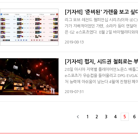
벌어졌고 중위권 경쟁도 긴장감이 떨어졌다.
[기자석] '준비된' 가렌을 보고 싶
리그 오브 레전드 챔피언십 시리즈(이하 LEC)
가가 지배적이었던 가렌, 소라카 등이 연달아 나오면서 연일 화제를
은 G2 e스포츠였다. 8월 2일 바이탤리티와의
을 기록하면서 패했다. G2가 공식전에서 가
2019-08-13
상위권과 하위권의 격차가 크게 벌어져 있던 L
황이었다. G2의 가렌을 활용한 실험은 실험
[기자석] 펍지, 시드권 철회로는 
28일 아시아 지역별 플레이어언노운스 배틀그
e스포츠가 우승컵을 들어올리고 DPG EVG
처 능력에 아쉬움이 남는다.4월에 진행된 페
로벌 챔피언십 와일드카드 슬롯을 가져온 상황
2019-07-31
챔피언십 출전 슬롯 6개를 만들 수 있을지 관
구도를 넘어 태국의 아모리 게이밍과 토키오
1
2
3
4
5
6