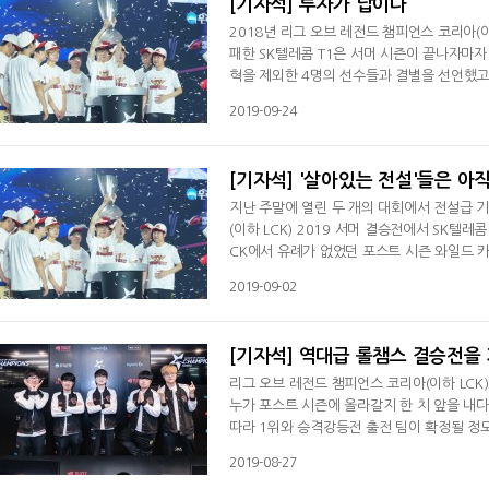
[기자석] 투자가 답이다
2018년 리그 오브 레전드 챔피언스 코리아(
패한 SK텔레콤 T1은 서머 시즌이 끝나자마자
혁을 제외한 4명의 선수들과 결별을 선언했고 
'테디' 박진성과 계약한 뒤 중국에서 신예 정
2019-09-24
는 서포터 '마타' 조세형까지 영입하면서 드
콤은 스프링 초반에는 손발이 맞지 않았지만
[기자석] '살아있는 전설'들은 아
지난 주말에 열린 두 개의 대회에서 전설급 기
(이하 LCK) 2019 서머 결승전에서 SK텔레콤 T1
CK에서 유례가 없었던 포스트 시즌 와일드 
이 대기록을 세우는 중심에는 미드 라이너 '페
2019-09-02
만들 때부터 주전으로 활약한 이상혁은 2013
너 자리를 지켜오고 있으며 올해 LCK 스프링
[기자석] 역대급 롤챔스 결승전을
리그 오브 레전드 챔피언스 코리아(이하 LCK)
누가 포스트 시즌에 올라갈지 한 치 앞을 내
따라 1위와 승격강등전 출전 팀이 확정될 정도로 긴박감이 계속됐다. 상위권 
이번 시즌보다 더 치열했다. 1위로 마무리한 
2019-08-27
세트 득실도 모자라 승자승으로 인해 1위가 