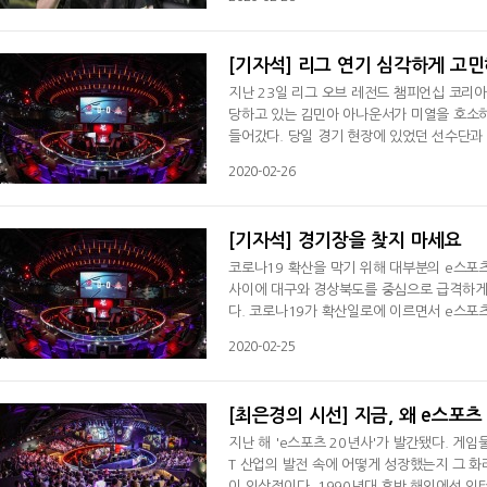
곽보성의 글 옆에는 또 한 장의 사진이 붙어
영수증이었다. 금액은 500만 원이었고 날짜
[기자석] 리그 연기 심각하게 고
지난 23일 리그 오브 레전드 챔피언십 코리아(
당하고 있는 김민아 아나운서가 미열을 호소
들어갔다. 당일 경기 현장에 있었던 선수단과
결과를 초조하게 기다렸다.다행히 검사 결과 
2020-02-26
것이다. e스포츠 특성상 리그가 좁은 실내 공
있는 모든 사람들이 격리 조치에 들어간다.
[기자석] 경기장을 찾지 마세요
코로나19 확산을 막기 위해 대부분의 e스포
사이에 대구와 경상북도를 중심으로 급격하게
다. 코로나19가 확산일로에 이르면서 e스포츠
2020 스프링을 무관중 경기로 진행하고 있
2020-02-25
열이 발생하면서 마음을 졸였다. 다행히 음성
상황에 대한 점검에 나섰다. 카트라이더 리그
[최은경의 시선] 지금, 왜 e스포
지난 해 'e스포츠 20년사'가 발간됐다. 게임
T 산업의 발전 속에 어떻게 성장했는지 그 화
이 인상적이다. 1990년대 후반 해외에선 인터