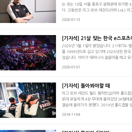
는 오는 18일 서울 종로구 광화문에 위치한 
다. 고동빈은 리그 오브 레전드(이하 LoL) 
oL 리그가 처음 열린 2012년 스타테일 소
2020-01-13
서머에서 팀을 8강까지 올리면서 눈도장을 찍었다.
과 함께 팀을 옮긴 고동빈은 애로우즈와 불리
[기자석] 21살 맞는 한국 e스포
2020년 1월 1일이 밝았습니다. 21세기도
를 1999년으로 삼고 있기에 2020년은 한국 e스포츠가 21살이 
갖습니다. 아이가 태어나서 걸음마를 떼고 유
교, 고등학교를 지나고 대학에 입학하면 거의 
2020-01-01
떤 길을 걸을지 결정하는 시기입니다. 내 꿈
야 하는지 탐색하는 때입니다. 적성에 따라, 
[기자석] 돌아봐야할 때
리그 오브 레전드 월드 챔피언십(이하 롤드컵)
운데 유일하게 4강 무대에 올라갔던 SK텔레콤
결승에 올라가지 못했다. 2019년 롤드컵을 앞두고 한국은 소환사의 컵을 탈환하겠다는 각오를 내비쳤다. 한국 1번 시드
였던 SK텔레콤은 2019 시즌을 위해 '페이커' 
2019-11-04
조세형 등 각 포지션에서 최고라고 불리는 선
차지하지 못했던 SK텔레콤이지만 5전제로 