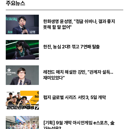
주요뉴스
한화생명 윤성영, "정글 쉬바나, 결과 좋지
못해 할 말 없어"
한진, 농심 2대1 꺾고 7연패 탈출
레전드 매치 해설한 강민, "관계자 설득...
재미있었다"
펍지 글로벌 시리즈 서킷3, 5일 개막
[기획] 9월 개막 아시안게임 e스포츠, 金
가능성은?