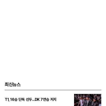
최신뉴스
T1, 16승 단독 선두...DK 7연승 저지